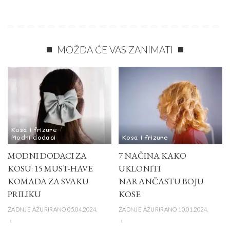
MOŽDA ĆE VAS ZANIMATI
Kosa i frizure
Modni dodaci
Kosa i frizure
MODNI DODACI ZA
7 NAČINA KAKO
KOSU: 15 MUST-HAVE
UKLONITI
KOMADA ZA SVAKU
NARANČASTU BOJU
PRILIKU
KOSE
ZADNJE AŽURIRANO 05.04.2024.
ZADNJE AŽURIRANO 10.01.2024.