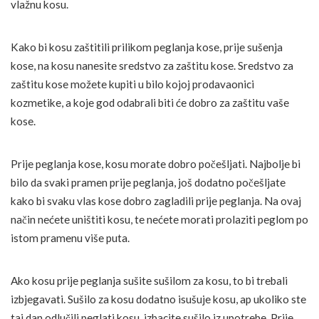
vlažnu kosu.
Kako bi kosu zaštitili prilikom peglanja kose, prije sušenja
kose, na kosu nanesite sredstvo za zaštitu kose. Sredstvo za
zaštitu kose možete kupiti u bilo kojoj prodavaonici
kozmetike, a koje god odabrali biti će dobro za zaštitu vaše
kose.
Prije peglanja kose, kosu morate dobro počešljati. Najbolje bi
bilo da svaki pramen prije peglanja, još dodatno počešljate
kako bi svaku vlas kose dobro zagladili prije peglanja. Na ovaj
način nećete uništiti kosu, te nećete morati prolaziti peglom po
istom pramenu više puta.
Ako kosu prije peglanja sušite sušilom za kosu, to bi trebali
izbjegavati. Sušilo za kosu dodatno isušuje kosu, ap ukoliko ste
taj dan odlučili peglati kosu, izbacite sušilo iz upotrebe. Prije