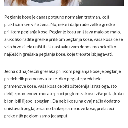
Peglanje kose je danas potpuno normalan tretman, koji
prakticira sve više žena. No, neke i dalje rade velike greške
prilikom peglanja kose. Peglanje kosu uništava malo po malo,
a ukoliko radite greške prilikom peglanja kose, vaša kosa će se
vrlo brzo cijela uništiti. U nastavku vam donosimo nekoliko
najčešćih grešaka peglanja kose, koje trebate izbjegavati.
Jedna od najčešćih grešaka prilikom peglanja kose je peglanje
predebelih pramenova kose. Ako peglate predebele
pramenove kose, vaša kosa će biti oštećenija iz razloga, što
deblje pramenove morate proći peglom za kosu više puta, kako
bi oni bili lijepo ispeglani. Da ne bi kosu na ovaj način dodatno
uništavali peglajte samo tanke pramenove kose, prelazeći
preko njih peglom samo jedanput.