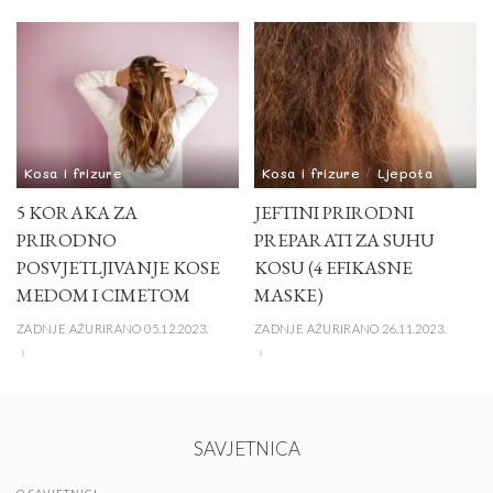
Kosa i frizure
Kosa i frizure
Ljepota
5 KORAKA ZA
JEFTINI PRIRODNI
PRIRODNO
PREPARATI ZA SUHU
POSVJETLJIVANJE KOSE
KOSU (4 EFIKASNE
MEDOM I CIMETOM
MASKE)
ZADNJE AŽURIRANO 05.12.2023.
ZADNJE AŽURIRANO 26.11.2023.
SAVJETNICA