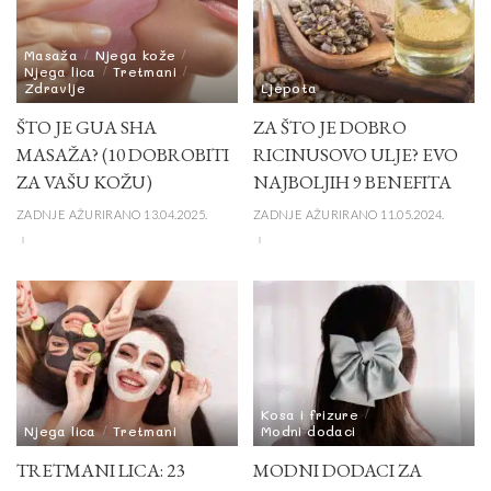
Masaža
Njega kože
Njega lica
Tretmani
Zdravlje
Ljepota
ŠTO JE GUA SHA
ZA ŠTO JE DOBRO
MASAŽA? (10 DOBROBITI
RICINUSOVO ULJE? EVO
ZA VAŠU KOŽU)
NAJBOLJIH 9 BENEFITA
ZADNJE AŽURIRANO 13.04.2025.
ZADNJE AŽURIRANO 11.05.2024.
Kosa i frizure
Njega lica
Tretmani
Modni dodaci
TRETMANI LICA: 23
MODNI DODACI ZA