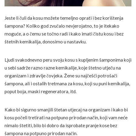
Jeste li čuli da kosu možete temeljno oprati i bez korištenja
šampona? Koliko god zvučalo nevjerojatno, to je itekako
moguće, a o čemu se točno radi i kako imati čistu kosu i bez
štetnih kemikalija, donosimo u nastavku.
Ljudi svakodnevno peru svoju kosu s kupljenim šamponima koji
u sebi sadrže razno razne kemikalije, koje štetno utječu na
organizam i zdravlje čovjeka. Žene su najčešći potrošači
šampona, ali i ostalih tretmana za kosu, koji su puni kemikalija,
poput boja, maski regeneratora, itd.
Kako bi sigurno smanjili štetan utjecaj na organizam i kako bi
kosu počeli tretirati na potpuno prirodan način, koji vam neće
nimalo štetiti, bilo bi dobro da isprobate pranje kose bez
šampona na potpuno prirodan način.