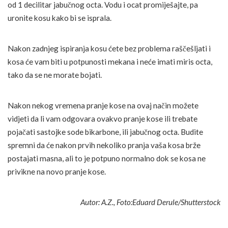
od 1 decilitar jabučnog octa. Vodu i ocat promiješajte, pa
uronite kosu kako bi se isprala.
Nakon zadnjeg ispiranja kosu ćete bez problema raščešljati i
kosa će vam biti u potpunosti mekana i neće imati miris octa,
tako da se ne morate bojati.
Nakon nekog vremena pranje kose na ovaj način možete
vidjeti da li vam odgovara ovakvo pranje kose ili trebate
pojačati sastojke sode bikarbone, ili jabučnog octa. Budite
spremni da će nakon prvih nekoliko pranja vaša kosa brže
postajati masna, ali to je potpuno normalno dok se kosa ne
privikne na novo pranje kose.
Autor: A.Z., Foto:Eduard Derule/Shutterstock