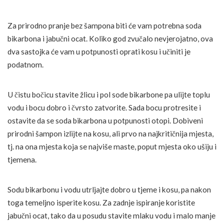
Za prirodno pranje bez šampona biti će vam potrebna soda
bikarbona i jabučni ocat. Koliko god zvučalo nevjerojatno, ova
dva sastojka će vam u potpunosti oprati kosu i učiniti je
podatnom.
U čistu bočicu stavite žlicu i pol sode bikarbone pa ulijte toplu
vodu i bocu dobro i čvrsto zatvorite. Sada bocu protresite i
ostavite da se soda bikarbona u potpunosti otopi. Dobiveni
prirodni šampon izlijte na kosu, ali prvo na najkritičnija mjesta,
tj. na ona mjesta koja se najviše maste, poput mjesta oko ušiju i
tjemena.
Sodu bikarbonu i vodu utrljajte dobro u tjeme i kosu, pa nakon
toga temeljno isperite kosu. Za zadnje ispiranje koristite
jabučni ocat, tako da u posudu stavite mlaku vodu i malo manje