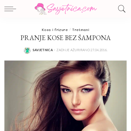
Kosa i frizure
Tretmani
PRANJE KOSE BEZ ŠAMPONA
SAVJETNICA
ZADNJE AŽURIRANO 27.04.2016.
POSTED
BY