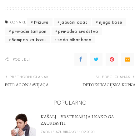
frizure
jabučni ocat
njega kose
OZNAKE
prirodni šampon
prirodno sredstvo
šampon za kosu
soda bikarbona
PODIJELI
PRETHODNI ČLANAK
SLJEDEĆI ČLANAK
ESTRAGON SAVIJAČA
DETOKSIKACIJSKA KUPKA
POPULARNO
KAŠALJ – VRSTE KAŠLJA I KAKO GA
ZAUSTAVITI
ZADNJE AŽURIRANO 11.02.2020.