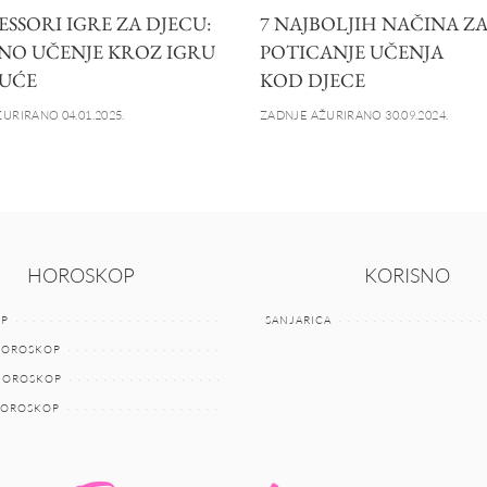
SSORI IGRE ZA DJECU:
7 NAJBOLJIH NAČINA Z
NO UČENJE KROZ IGRU
POTICANJE UČENJA
UĆE
KOD DJECE
URIRANO 04.01.2025.
ZADNJE AŽURIRANO 30.09.2024.
HOROSKOP
KORISNO
P
SANJARICA
HOROSKOP
 HOROSKOP
HOROSKOP