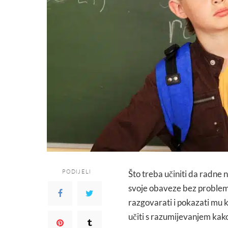
PODIJELI
Što treba učiniti da radne 
svoje obaveze bez problema 
razgovarati i pokazati mu k
učiti s razumijevanjem kako 