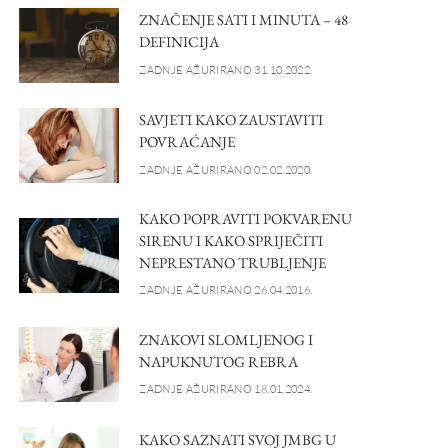
ZNAČENJE SATI I MINUTA – 48
DEFINICIJA
ZADNJE AŽURIRANO 31.10.2022.
SAVJETI KAKO ZAUSTAVITI
POVRAĆANJE
ZADNJE AŽURIRANO 02.02.2020.
KAKO POPRAVITI POKVARENU
SIRENU I KAKO SPRIJEČITI
NEPRESTANO TRUBLJENJE
ZADNJE AŽURIRANO 26.04.2016.
ZNAKOVI SLOMLJENOG I
NAPUKNUTOG REBRA
ZADNJE AŽURIRANO 18.01.2024.
KAKO SAZNATI SVOJ JMBG U