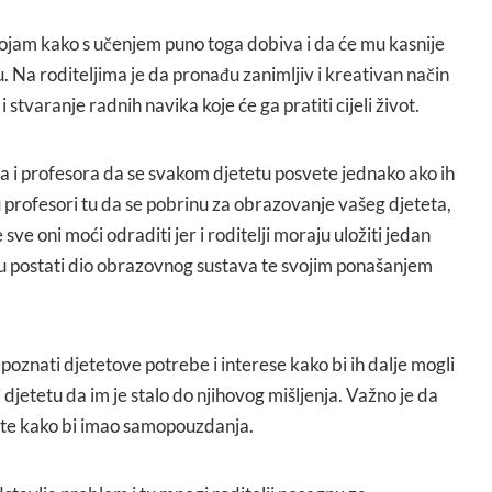
dojam kako s učenjem puno toga dobiva i da će mu kasnije
u. Na roditeljima je da pronađu zanimljiv i kreativan način
 stvaranje radnih navika koje će ga pratiti cijeli život.
lja i profesora da se svakom djetetu posvete jednako ako ih
 profesori tu da se pobrinu za obrazovanje vašeg djeteta,
sve oni moći odraditi jer i roditelji moraju uložiti jedan
u postati dio obrazovnog sustava te svojim ponašanjem
repoznati djetetove potrebe i interese kako bi ih dalje mogli
i djetetu da im je stalo do njihovog mišljenja. Važno je da
te kako bi imao samopouzdanja.