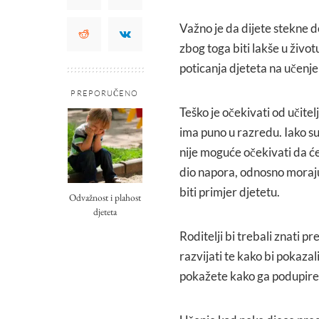
Važno je da dijete stekne 
zbog toga biti lakše u život
poticanja djeteta na učenje i
PREPORUČENO
Teško je očekivati od učite
ima puno u razredu. Iako su
nije moguće očekivati da će 
dio napora, odnosno moraj
biti primjer djetetu.
Odvažnost i plahost
djeteta
Roditelji bi trebali znati p
razvijati te kako bi pokazal
pokažete kako ga podupire