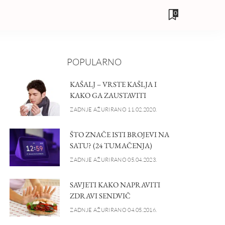
0
POPULARNO
KAŠALJ – VRSTE KAŠLJA I
KAKO GA ZAUSTAVITI
ZADNJE AŽURIRANO 11.02.2020.
ŠTO ZNAČE ISTI BROJEVI NA
SATU? (24 TUMAČENJA)
ZADNJE AŽURIRANO 05.04.2023.
SAVJETI KAKO NAPRAVITI
ZDRAVI SENDVIČ
ZADNJE AŽURIRANO 04.05.2016.