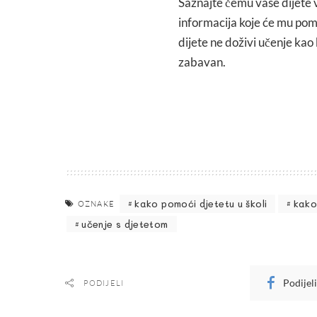
Saznajte čemu vaše dijete v
informacija koje će mu pomo
dijete ne doživi učenje kao 
zabavan.
kako pomoći djetetu u školi
kako
OZNAKE
učenje s djetetom
Podijel
PODIJELI