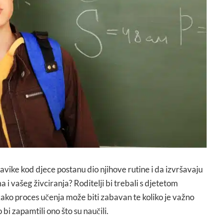
navike kod djece postanu dio njihove rutine i da izvršavaju
i vašeg živciranja? Roditelji bi trebali s djetetom
ako proces učenja može biti zabavan te koliko je važno
bi zapamtili ono što su naučili.