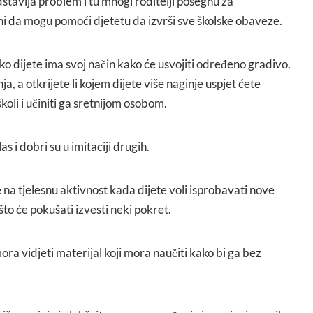
stavlja problem i tu mnogi roditelji posegnu za
rni da mogu pomoći djetetu da izvrši sve školske obaveze.
ako dijete ima svoj način kako će usvojiti određeno gradivo.
ja, a otkrijete li kojem dijete više naginje uspjet ćete
koli i učiniti ga sretnijom osobom.
as i dobri su u imitaciji drugih.
e na tjelesnu aktivnost kada dijete voli isprobavati nove
što će pokušati izvesti neki pokret.
ora vidjeti materijal koji mora naučiti kako bi ga bez