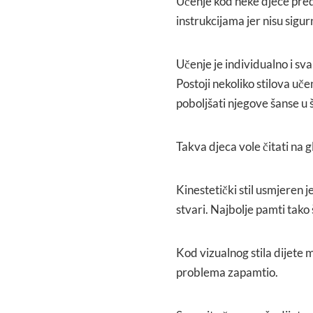
Učenje kod neke djece pred
instrukcijama jer nisu sigu
Učenje je individualno i sv
Postoji nekoliko stilova učen
poboljšati njegove šanse u š
Takva djeca vole čitati na gl
Kinestetički stil usmjeren j
stvari. Najbolje pamti tako 
Kod vizualnog stila dijete m
problema zapamtio.