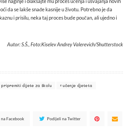
iše naginje i olakšajte mu proces učenja i usvajanja novih
ći da se lakše snađe kasnije u životu. Potrebno je da
kaznu i prisilu, neka taj proces bude poučan, ali ujedno i
Autor: S.Š., Foto:Kiselev Andrey Valerevich/Shutterstock
 pripremiti dijete za školu
učenje djeteta
i na Facebook
Podijeli na Twitter