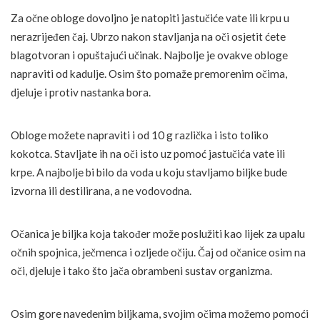
Za očne obloge dovoljno je natopiti jastučiće vate ili krpu u
nerazrijeđen čaj. Ubrzo nakon stavljanja na oči osjetit ćete
blagotvoran i opuštajući učinak. Najbolje je ovakve obloge
napraviti od kadulje. Osim što pomaže premorenim očima,
djeluje i protiv nastanka bora.
Obloge možete napraviti i od 10 g različka i isto toliko
kokotca. Stavljate ih na oči isto uz pomoć jastučića vate ili
krpe. A najbolje bi bilo da voda u koju stavljamo biljke bude
izvorna ili destilirana, a ne vodovodna.
Očanica je biljka koja također može poslužiti kao lijek za upalu
očnih spojnica, ječmenca i ozljede očiju. Čaj od očanice osim na
oči, djeluje i tako što jača obrambeni sustav organizma.
Osim gore navedenim biljkama, svojim očima možemo pomoći