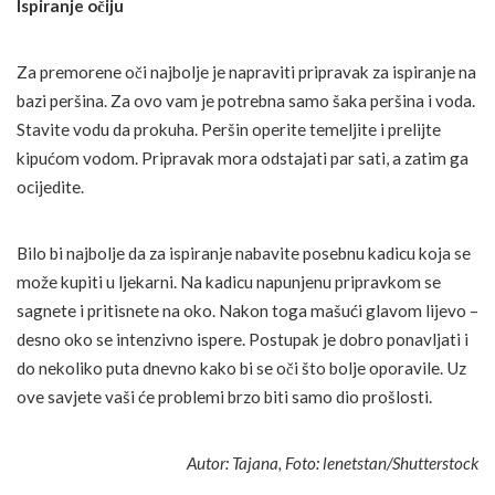
Ispiranje očiju
Za premorene oči najbolje je napraviti pripravak za ispiranje na
bazi peršina. Za ovo vam je potrebna samo šaka peršina i voda.
Stavite vodu da prokuha. Peršin operite temeljite i prelijte
kipućom vodom. Pripravak mora odstajati par sati, a zatim ga
ocijedite.
Bilo bi najbolje da za ispiranje nabavite posebnu kadicu koja se
može kupiti u ljekarni. Na kadicu napunjenu pripravkom se
sagnete i pritisnete na oko. Nakon toga mašući glavom lijevo –
desno oko se intenzivno ispere. Postupak je dobro ponavljati i
do nekoliko puta dnevno kako bi se oči što bolje oporavile. Uz
ove savjete vaši će problemi brzo biti samo dio prošlosti.
Autor: Tajana, Foto: lenetstan/Shutterstock