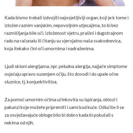
Kada bismo trebali izdvojiti najosjetljiviji organ, koji je k tome i
izložen raznim vanjskim, nepovoljnim utjecajima, to bi bez
razmišljanja bile oči. Izloženost vjetru, prašini i dugotrajnom
radu na računalu ili čitanju su vjerojatno naša svakodnevica,
koja itekako čini oči umornima i nadraženima.
Ljudi skloni alergijama, npr. peludna alergija, najjače simptome
osjećaju upravo suzenjem očiju, što dovodi i do upale očne
sluznice, tj. konjunktivitisa.
Za pomoć umornim očima učinkovita su ispiranja, oblozi i
pakunzi koje možete pripremiti i sami kod kuće. Odlučite li se
za osvježavajuće obloge bilo bi dobro kada bi pokušali s
nekima od njih.