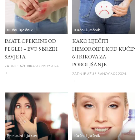
Kućni liječnik
Kućni liječnik
IMATE OPEKLINE OD
KAKO LIJEČITI
PEGLE? – EVO 5 BRZIH
HEMOROIDE KOD KUĆE?
SAVJETA
6 TRIKOVA ZA
POBOLJŠANJE
ZADNJE AŽURIRANO 28.09.2024.
ZADNJE AŽURIRANO 06.09.2024.
Prirodni lijekovi
Kućni liječnik