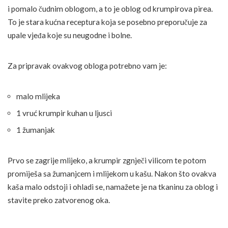
i pomalo čudnim oblogom, a to je oblog od krumpirova pirea.
To je stara kućna receptura koja se posebno preporučuje za
upale vjeđa koje su neugodne i bolne.
Za pripravak ovakvog obloga potrebno vam je:
malo mlijeka
1 vruć krumpir kuhan u ljusci
1 žumanjak
Prvo se zagrije mlijeko, a krumpir zgnječi vilicom te potom
promiješa sa žumanjcem i mlijekom u kašu. Nakon što ovakva
kaša malo odstoji i ohladi se, namažete je na tkaninu za oblog i
stavite preko zatvorenog oka.