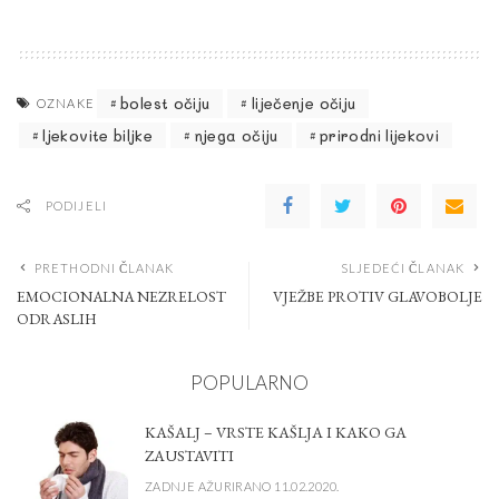
bolest očiju
liječenje očiju
OZNAKE
ljekovite biljke
njega očiju
prirodni lijekovi
PODIJELI
PRETHODNI ČLANAK
SLJEDEĆI ČLANAK
EMOCIONALNA NEZRELOST
VJEŽBE PROTIV GLAVOBOLJE
ODRASLIH
POPULARNO
KAŠALJ – VRSTE KAŠLJA I KAKO GA
ZAUSTAVITI
ZADNJE AŽURIRANO 11.02.2020.