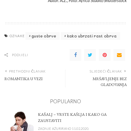
Autor: A.Z., Foto: Africa Studio/Shutterstock
guste obrve
kako ubrzati rast obrva
OZNAKE
PODIJELI
PRETHODNI ČLANAK
SLJEDEĆI ČLANAK
ROMANTIKA U VEZI
MRŠAVLJENJE BEZ
GLADOVANJA
POPULARNO
KAŠALJ – VRSTE KAŠLJA I KAKO GA
ZAUSTAVITI
ZADNJE AŽURIRANO 11.02.2020.