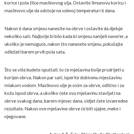
korice i pola žlice maslinovog ulja. Ostavite limunovu koricu i
maslinovo ulje da odstoje na sobnoj temperaturi 6 dana.
Nakon 6 dana smjesu nanesite na obrve i ostavite da djeluje
nekoliko sati. Najbolje bi bilo kada bi smjesu nanijeli navečer, a
ukoliko je nemoguće, nakon što nanesete smjesu, pokušajte
odležati barem prvih pola sata.
Što se više budete opuštali, to će mješavina bolje prodrijeti u
korijen obrva. Nakon par sati, isperite dobivenu mjesšavinu
mlakom vodom. Maslinovo ulje je osim za obrve, odlično i za
kožu ispod obrva, a ukoliko ćete ovu mješavinu stavljati na
obrve svakog dana, barem mjesec dana, vidjet ćete izvanredne
rezultate. Nakon ove mješavine obrve će biti sjajne, meke i
njegovane.