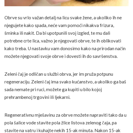
Obrve su vrlo važan detalj na licu svake žene, a ukoliko ih ne
njegujete kako spada, neće vam pomoći nikakva frizura,
šminka ili nakit. Da bi upotpunili svoj izgled, te mu dali
potrebne crte lica, važno je njegovati obrve, te ih oblikovati
kako treba. U nastavku vam donosimo kako na prirodan način
možete njegovati svoje obrve i dovesti ih do savršenstva.
Zeleni čaj je odličan u službi obrva, jer im pruža potpunu
regeneraciju. Zeleni čaj ima svako kućanstvo, a ukoliko ga baš
sada nemate pri ruci, možete ga kupiti u bilo kojoj
prehrambenoj trgovini ili ljekarni.
Regenerativnu mješavinu za obrve možete napraviti tako da u
pola šalice vode stavite pola žlice listova zelenog čaja, pa
stavite na vatru i kuhajte nekih 15-ak minuta. Nakon 15-ak