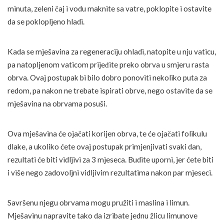
minuta, zeleni čaj i vodu maknite sa vatre, poklopite i ostavite
da se poklopljeno hladi.
Kada se mješavina za regeneraciju ohladi, natopite u nju vaticu,
pa natopljenom vaticom prijeđite preko obrva u smjeru rasta
obrva. Ovaj postupak bi bilo dobro ponoviti nekoliko puta za
redom, pa nakon ne trebate ispirati obrve, nego ostavite da se
mješavina na obrvama posuši.
Ova mješavina će ojačati korijen obrva, te će ojačati folikulu
dlake, a ukoliko ćete ovaj postupak primjenjivati svaki dan,
rezultati će biti vidljivi za 3 mjeseca. Budite uporni, jer ćete biti
i više nego zadovoljni vidljivim rezultatima nakon par mjeseci.
Savršenu njegu obrvama mogu pružiti i maslina i limun.
Mješavinu napravite tako da izribate jednu žlicu limunove