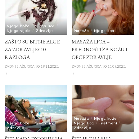
Njega kože
Njega lica
Njega tijela
Zdravlje
Masaža
Njega lica
ZAŠTO SU BITNE ALGE
MASAŽA LICA –
ZA ZDRAVLJE? 10
PREDNOSTI ZA KOŽU I
RAZLOGA
OPĆE ZDRAVLJE
ZADNJE AŽURIRANO 19.11.2025.
ZADNJE AŽURIRANO 11.09.2025.
Masaža
Njega kože
Njega kože
Njega lica
Njega lica
Tretmani
Zdravlje
Zdravlje
ŠTO KADA IZGORIM NA
ŠTO JE GUA SHA