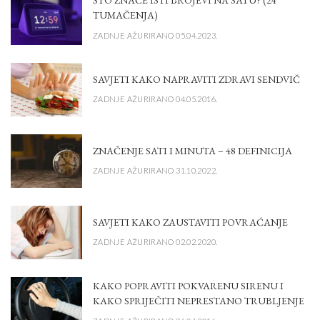
ŠTO ZNAČE ISTI BROJEVI NA SATU? (24
TUMAČENJA)
ZADNJE AŽURIRANO 05.04.2023.
SAVJETI KAKO NAPRAVITI ZDRAVI SENDVIČ
ZADNJE AŽURIRANO 04.05.2016.
ZNAČENJE SATI I MINUTA – 48 DEFINICIJA
ZADNJE AŽURIRANO 31.10.2022.
SAVJETI KAKO ZAUSTAVITI POVRAĆANJE
ZADNJE AŽURIRANO 02.02.2020.
KAKO POPRAVITI POKVARENU SIRENU I
KAKO SPRIJEČITI NEPRESTANO TRUBLJENJE