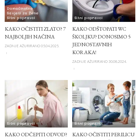
Domaćinstvo
Savjeti za žene
Sitni popravci
Sitni popravci
KAKO OČISTITI ZLATO? 7
KAKO ODŠTOPATI WC
NAJBOLJIH NAČINA
ŠKOLJKU? DONOSIMO 5
JEDNOSTAVNIH
ZADNJE AŽURIRANO 05.04.2025.
KORAKA!
ZADNJE AŽURIRANO 30.08.2024.
Sitni popravci
Sitni popravci
KAKO ODČEPITI ODVOD?
KAKO OČISTITI PERILICU