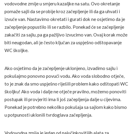
vodovodne zmije u smjeru kazaljke na satu. Ovo okretanje
pomaže sajli da se probije kroz začepljenje ili da ga uhvati i
izvuče van. Nastavimo okretati i gurati dok ne osjetimo da je
začepljenje popustilo ili se razbilo. Ponekad će se začepljenje
zakačiti za sajlu, pa ga pažljivo izvucimo van. Ovaj korak može
biti neugodan, ali je često ključan za uspješno odštopavanje
WC školjke.
Ako osjetimo da je začepljenje uklonjeno, izvadimo sajlu i
pokušajmo ponovno povući vodu. Ako voda slobodno otječe,
to je znak da smo uspješno riješili problem kako odštopati WC
školjku! Ako voda i dalje ne otječe pravilno, možemo ponoviti
postupak ili provjeriti ima li još začepljenja dalje u cijevima.
Ponekad je potrebno nekoliko pokušaja sa sajlom kako bismo
u potpunosti uklonili tvrdoglava začepljenja.
Vodovodna zmija je jedan od najučinkovitijih alata za