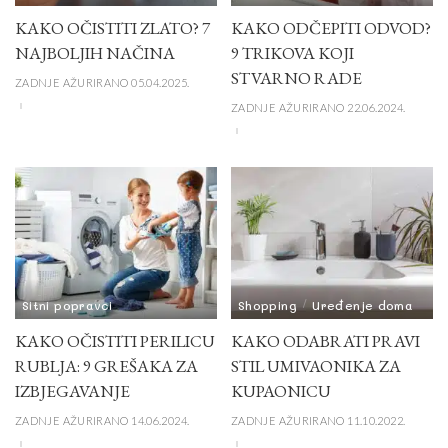
KAKO OČISTITI ZLATO? 7
KAKO ODČEPITI ODVOD?
NAJBOLJIH NAČINA
9 TRIKOVA KOJI
STVARNO RADE
ZADNJE AŽURIRANO 05.04.2025.
ZADNJE AŽURIRANO 22.06.2024.
Sitni popravci
Shopping
Uređenje doma
KAKO OČISTITI PERILICU
KAKO ODABRATI PRAVI
RUBLJA: 9 GREŠAKA ZA
STIL UMIVAONIKA ZA
IZBJEGAVANJE
KUPAONICU
ZADNJE AŽURIRANO 14.06.2024.
ZADNJE AŽURIRANO 11.10.2022.