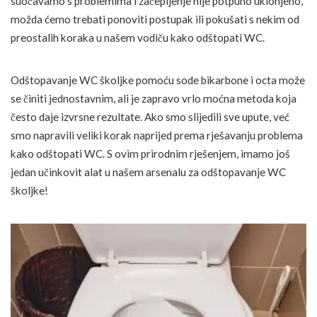
suočavamo s problemima i začepljenje nije potpuno uklonjeno,
možda ćemo trebati ponoviti postupak ili pokušati s nekim od
preostalih koraka u našem vodiču kako odštopati WC.
Odštopavanje WC školjke pomoću sode bikarbone i octa može
se činiti jednostavnim, ali je zapravo vrlo moćna metoda koja
često daje izvrsne rezultate. Ako smo slijedili sve upute, već
smo napravili veliki korak naprijed prema rješavanju problema
kako odštopati WC. S ovim prirodnim rješenjem, imamo još
jedan učinkovit alat u našem arsenalu za odštopavanje WC
školjke!