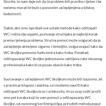
Štoviše, to nam daje mir da će problem biti pravilno riješen i da
nećemo morati brinuti o ponovnim začepljenjima u bliskoj
budućnosti.
Dakle, ako smo isprobali sve ostale metode kako odštopati
WC i ništa nije uspjelo, pozivanje stručnjaka je najbolji korak
prema rješenju problema. Stručna pomoć može osigurati da je
začepljenje uklonjeno sigurno i temeljito, osiguravajući tako da
WC školjka ponovno funkcionira kako treba. Ponekad,
odštopavanje WC školjke jednostavno zahtijeva ruke iskusnog
profesionalca kako bi se posao obavio kako treba.
Suočavanje s začepljenom WC školjkom može biti izazovno, ali
s pravim pristupom i alatima, svi možemo naučiti kako
odštopati WC školjku brzo i učinkovito. Kroz ovaj vodič prošli
smo pet koraka koji će vam pomoći u odštopavanju WC
školjke, od osnovnog korištenja klipa, prirodnih metoda poput