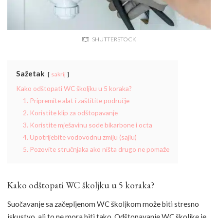
SHUTTERSTOCK
Sažetak
sakrij
Kako odštopati WC školjku u 5 koraka?
1. Pripremite alat i zaštitite područje
2. Koristite klip za odštopavanje
3. Koristite mješavinu sode bikarbone i octa
4. Upotrijebite vodovodnu zmiju (sajlu)
5. Pozovite stručnjaka ako ništa drugo ne pomaže
Kako odštopati WC školjku u 5 koraka?
Suočavanje sa začepljenom WC školjkom može biti stresno
iskustvo, ali to ne mora biti tako. Odštopavanje WC školjke je