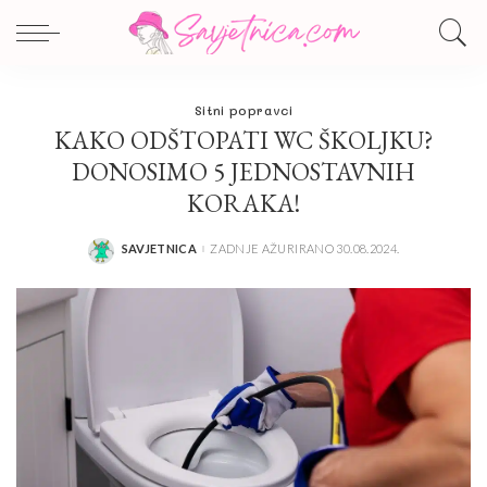
Sitni popravci
KAKO ODŠTOPATI WC ŠKOLJKU?
DONOSIMO 5 JEDNOSTAVNIH
KORAKA!
SAVJETNICA
ZADNJE AŽURIRANO 30.08.2024.
POSTED
BY