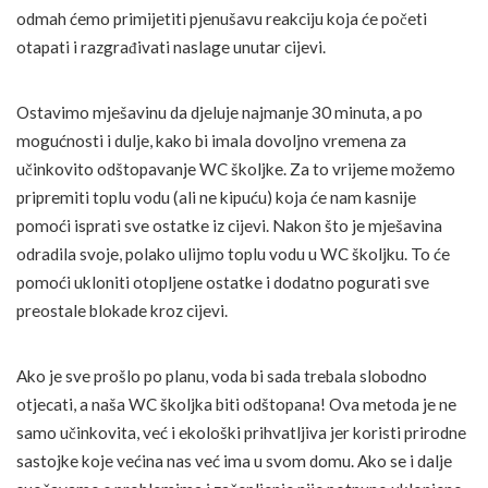
odmah ćemo primijetiti pjenušavu reakciju koja će početi
otapati i razgrađivati naslage unutar cijevi.
Ostavimo mješavinu da djeluje najmanje 30 minuta, a po
mogućnosti i dulje, kako bi imala dovoljno vremena za
učinkovito odštopavanje WC školjke. Za to vrijeme možemo
pripremiti toplu vodu (ali ne kipuću) koja će nam kasnije
pomoći isprati sve ostatke iz cijevi. Nakon što je mješavina
odradila svoje, polako ulijmo toplu vodu u WC školjku. To će
pomoći ukloniti otopljene ostatke i dodatno pogurati sve
preostale blokade kroz cijevi.
Ako je sve prošlo po planu, voda bi sada trebala slobodno
otjecati, a naša WC školjka biti odštopana! Ova metoda je ne
samo učinkovita, već i ekološki prihvatljiva jer koristi prirodne
sastojke koje većina nas već ima u svom domu. Ako se i dalje