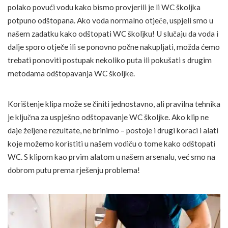
polako povući vodu kako bismo provjerili je li WC školjka
potpuno odštopana. Ako voda normalno otječe, uspjeli smo u
našem zadatku kako odštopati WC školjku! U slučaju da voda i
dalje sporo otječe ili se ponovno počne nakupljati, možda ćemo
trebati ponoviti postupak nekoliko puta ili pokušati s drugim
metodama odštopavanja WC školjke.
Korištenje klipa može se činiti jednostavno, ali pravilna tehnika
je ključna za uspješno odštopavanje WC školjke. Ako klip ne
daje željene rezultate, ne brinimo – postoje i drugi koraci i alati
koje možemo koristiti u našem vodiču o tome kako odštopati
WC. S klipom kao prvim alatom u našem arsenalu, već smo na
dobrom putu prema rješenju problema!