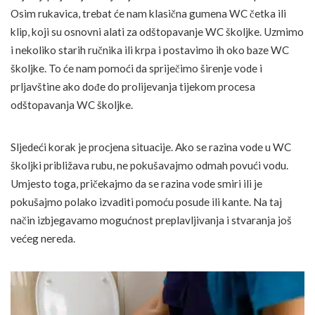
Osim rukavica, trebat će nam klasična gumena WC četka ili
klip, koji su osnovni alati za odštopavanje WC školjke. Uzmimo
i nekoliko starih ručnika ili krpa i postavimo ih oko baze WC
školjke. To će nam pomoći da spriječimo širenje vode i
prljavštine ako dođe do prolijevanja tijekom procesa
odštopavanja WC školjke.
Sljedeći korak je procjena situacije. Ako se razina vode u WC
školjki približava rubu, ne pokušavajmo odmah povući vodu.
Umjesto toga, pričekajmo da se razina vode smiri ili je
pokušajmo polako izvaditi pomoću posude ili kante. Na taj
način izbjegavamo mogućnost preplavljivanja i stvaranja još
većeg nereda.