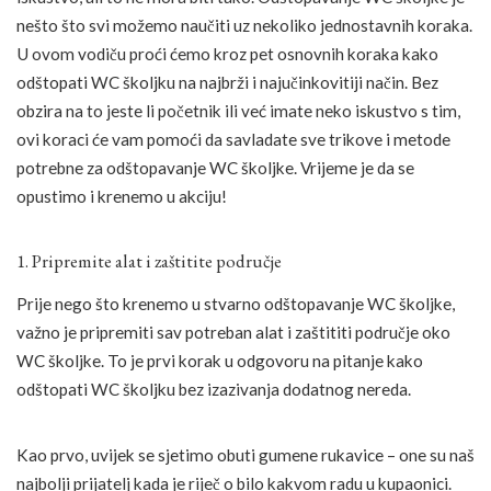
nešto što svi možemo naučiti uz nekoliko jednostavnih koraka.
U ovom vodiču proći ćemo kroz pet osnovnih koraka kako
odštopati WC školjku na najbrži i najučinkovitiji način. Bez
obzira na to jeste li početnik ili već imate neko iskustvo s tim,
ovi koraci će vam pomoći da savladate sve trikove i metode
potrebne za odštopavanje WC školjke. Vrijeme je da se
opustimo i krenemo u akciju!
1. Pripremite alat i zaštitite područje
Prije nego što krenemo u stvarno odštopavanje WC školjke,
važno je pripremiti sav potreban alat i zaštititi područje oko
WC školjke. To je prvi korak u odgovoru na pitanje kako
odštopati WC školjku bez izazivanja dodatnog nereda.
Kao prvo, uvijek se sjetimo obuti gumene rukavice – one su naš
najbolji prijatelj kada je riječ o bilo kakvom radu u kupaonici.