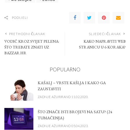
PODIJELI
PRETHODNI ČLANAK
SLJEDEĆI ČLANAK
VODIČ KROZ SVIJET PELENA:
KAKO NAPRAVITI WEB
ŠTO TREBATE ZNATI UZ
STRANICU U 6 KORAKA?
BAZZAR.HR
POPULARNO
KAŠALJ – VRSTE KAŠLJA I KAKO GA
ZAUSTAVITI
ZADNJE AŽURIRANO 11.02.2020.
ŠTO ZNAČE ISTI BROJEVI NA SATU? (24
TUMAČENJA)
ZADNJE AŽURIRANO 05.04.2023.