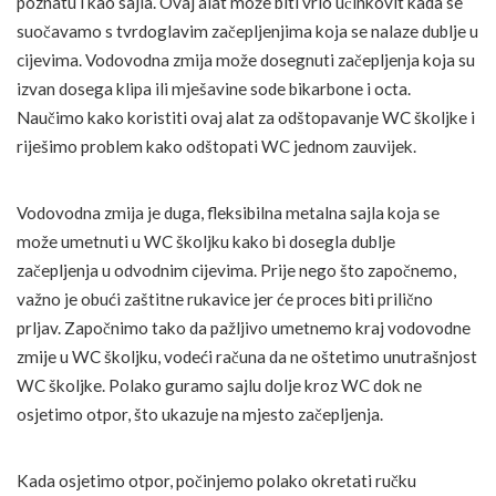
poznatu i kao sajla. Ovaj alat može biti vrlo učinkovit kada se
suočavamo s tvrdoglavim začepljenjima koja se nalaze dublje u
cijevima. Vodovodna zmija može dosegnuti začepljenja koja su
izvan dosega klipa ili mješavine sode bikarbone i octa.
Naučimo kako koristiti ovaj alat za odštopavanje WC školjke i
riješimo problem kako odštopati WC jednom zauvijek.
Vodovodna zmija je duga, fleksibilna metalna sajla koja se
može umetnuti u WC školjku kako bi dosegla dublje
začepljenja u odvodnim cijevima. Prije nego što započnemo,
važno je obući zaštitne rukavice jer će proces biti prilično
prljav. Započnimo tako da pažljivo umetnemo kraj vodovodne
zmije u WC školjku, vodeći računa da ne oštetimo unutrašnjost
WC školjke. Polako guramo sajlu dolje kroz WC dok ne
osjetimo otpor, što ukazuje na mjesto začepljenja.
Kada osjetimo otpor, počinjemo polako okretati ručku