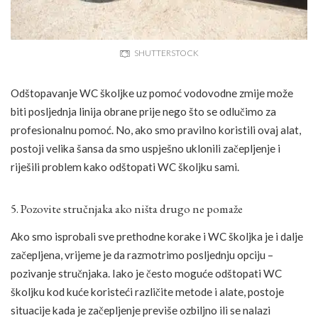
SHUTTERSTOCK
Odštopavanje WC školjke uz pomoć vodovodne zmije može
biti posljednja linija obrane prije nego što se odlučimo za
profesionalnu pomoć. No, ako smo pravilno koristili ovaj alat,
postoji velika šansa da smo uspješno uklonili začepljenje i
riješili problem kako odštopati WC školjku sami.
5. Pozovite stručnjaka ako ništa drugo ne pomaže
Ako smo isprobali sve prethodne korake i WC školjka je i dalje
začepljena, vrijeme je da razmotrimo posljednju opciju –
pozivanje stručnjaka. Iako je često moguće odštopati WC
školjku kod kuće koristeći različite metode i alate, postoje
situacije kada je začepljenje previše ozbiljno ili se nalazi