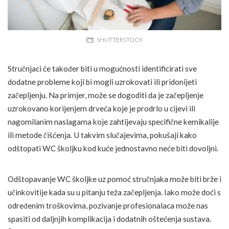
SHUTTERSTOCK
Stručnjaci će također biti u mogućnosti identificirati sve
dodatne probleme koji bi mogli uzrokovati ili pridonijeti
začepljenju. Na primjer, može se dogoditi da je začepljenje
uzrokovano korijenjem drveća koje je prodrlo u cijevi ili
nagomilanim naslagama koje zahtijevaju specifične kemikalije
ili metode čišćenja. U takvim slučajevima, pokušaji kako
odštopati WC školjku kod kuće jednostavno neće biti dovoljni.
Odštopavanje WC školjke uz pomoć stručnjaka može biti brže i
učinkovitije kada su u pitanju teža začepljenja. Iako može doći s
određenim troškovima, pozivanje profesionalaca može nas
spasiti od daljnjih komplikacija i dodatnih oštećenja sustava.