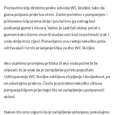
Postavimo klip direktno preko odvoda WC školjke, tako da
guma potpuno prekriva otvor. Zatim počnimo s pumpanjem –
pritisnemo klip prema dolje i povlačimo ga natrag bez
podizanja gume s otvora. Važno je zadržati dobar pečat s
gumom kako bismo stvorili snažan usis koji će potisnuti zrak i
vodu dolje kroz cijevi. Ponavljamo ovu radnju nekoliko puta,
održavajući čvrsto prianjanje klipa za dno WC školjke.
Ako osjetimo promjenu pritiska ili ako voda počne brže
otjecati, to je znak da je začepljenje počelo popuštati.
Odštopavanje WC školjke zahtijeva strpljenje i dosljednost, pa
ne odustajmo prebrzo. Često je potrebno nekoliko ciklusa
pumpanja klipom prije nego što se začepljenje u potpunosti
ukloni.
Nakon što smo sigurni da je začepljenje uklonjeno, pokušajmo