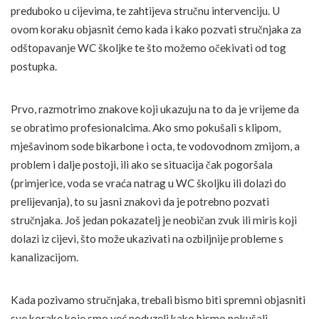
preduboko u cijevima, te zahtijeva stručnu intervenciju. U
ovom koraku objasnit ćemo kada i kako pozvati stručnjaka za
odštopavanje WC školjke te što možemo očekivati od tog
postupka.
Prvo, razmotrimo znakove koji ukazuju na to da je vrijeme da
se obratimo profesionalcima. Ako smo pokušali s klipom,
mješavinom sode bikarbone i octa, te vodovodnom zmijom, a
problem i dalje postoji, ili ako se situacija čak pogoršala
(primjerice, voda se vraća natrag u WC školjku ili dolazi do
prelijevanja), to su jasni znakovi da je potrebno pozvati
stručnjaka. Još jedan pokazatelj je neobičan zvuk ili miris koji
dolazi iz cijevi, što može ukazivati na ozbiljnije probleme s
kanalizacijom.
Kada pozivamo stručnjaka, trebali bismo biti spremni objasniti
sve korake koje smo već poduzeli kako bismo pokušali