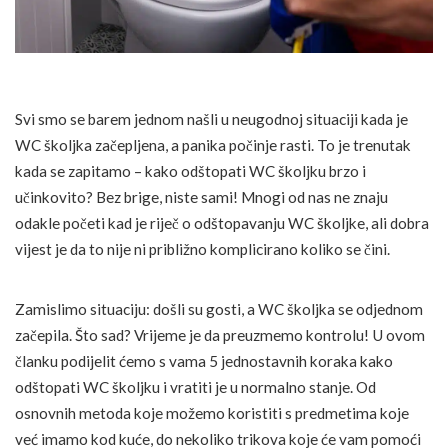
Svi smo se barem jednom našli u neugodnoj situaciji kada je
WC školjka začepljena, a panika počinje rasti. To je trenutak
kada se zapitamo – kako odštopati WC školjku brzo i
učinkovito? Bez brige, niste sami! Mnogi od nas ne znaju
odakle početi kad je riječ o odštopavanju WC školjke, ali dobra
vijest je da to nije ni približno komplicirano koliko se čini.
Zamislimo situaciju: došli su gosti, a WC školjka se odjednom
začepila. Što sad? Vrijeme je da preuzmemo kontrolu! U ovom
članku podijelit ćemo s vama 5 jednostavnih koraka kako
odštopati WC školjku i vratiti je u normalno stanje. Od
osnovnih metoda koje možemo koristiti s predmetima koje
već imamo kod kuće, do nekoliko trikova koje će vam pomoći