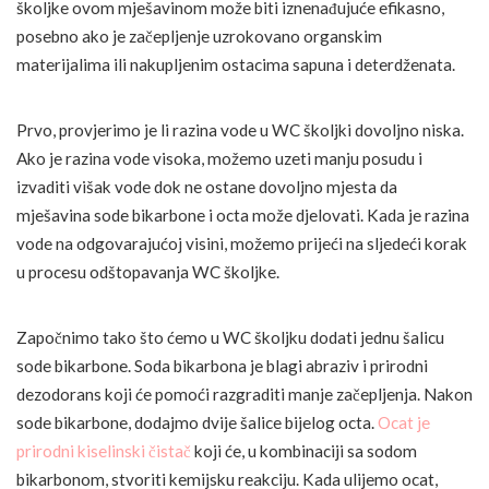
školjke ovom mješavinom može biti iznenađujuće efikasno,
posebno ako je začepljenje uzrokovano organskim
materijalima ili nakupljenim ostacima sapuna i deterdženata.
Prvo, provjerimo je li razina vode u WC školjki dovoljno niska.
Ako je razina vode visoka, možemo uzeti manju posudu i
izvaditi višak vode dok ne ostane dovoljno mjesta da
mješavina sode bikarbone i octa može djelovati. Kada je razina
vode na odgovarajućoj visini, možemo prijeći na sljedeći korak
u procesu odštopavanja WC školjke.
Započnimo tako što ćemo u WC školjku dodati jednu šalicu
sode bikarbone. Soda bikarbona je blagi abraziv i prirodni
dezodorans koji će pomoći razgraditi manje začepljenja. Nakon
sode bikarbone, dodajmo dvije šalice bijelog octa.
Ocat je
prirodni kiselinski čistač
koji će, u kombinaciji sa sodom
bikarbonom, stvoriti kemijsku reakciju. Kada ulijemo ocat,