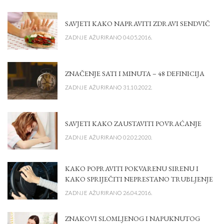
SAVJETI KAKO NAPRAVITI ZDRAVI SENDVIČ
ZADNJE AŽURIRANO 04.05.2016.
ZNAČENJE SATI I MINUTA – 48 DEFINICIJA
ZADNJE AŽURIRANO 31.10.2022.
SAVJETI KAKO ZAUSTAVITI POVRAĆANJE
ZADNJE AŽURIRANO 02.02.2020.
KAKO POPRAVITI POKVARENU SIRENU I
KAKO SPRIJEČITI NEPRESTANO TRUBLJENJE
ZADNJE AŽURIRANO 26.04.2016.
ZNAKOVI SLOMLJENOG I NAPUKNUTOG