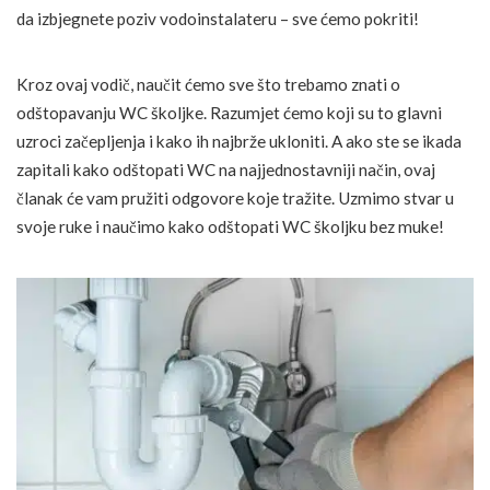
da izbjegnete poziv vodoinstalateru – sve ćemo pokriti!
Kroz ovaj vodič, naučit ćemo sve što trebamo znati o
odštopavanju WC školjke. Razumjet ćemo koji su to glavni
uzroci začepljenja i kako ih najbrže ukloniti. A ako ste se ikada
zapitali kako odštopati WC na najjednostavniji način, ovaj
članak će vam pružiti odgovore koje tražite. Uzmimo stvar u
svoje ruke i naučimo kako odštopati WC školjku bez muke!