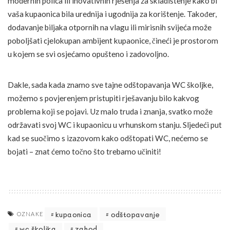
modernih polica ili inovativnih rješenja za skladištenje kako bi
vaša kupaonica bila urednija i ugodnija za korištenje. Također,
dodavanje biljaka otpornih na vlagu ili mirisnih svijeća može
poboljšati cjelokupan ambijent kupaonice, čineći je prostorom
u kojem se svi osjećamo opušteno i zadovoljno.
Dakle, sada kada znamo sve tajne odštopavanja WC školjke,
možemo s povjerenjem pristupiti rješavanju bilo kakvog
problema koji se pojavi. Uz malo truda i znanja, svatko može
održavati svoj WC i kupaonicu u vrhunskom stanju. Sljedeći put
kad se suočimo s izazovom kako odštopati WC, nećemo se
bojati – znat ćemo točno što trebamo učiniti!
kupaonica
odštopavanje
OZNAKE
wc školjka
zahod