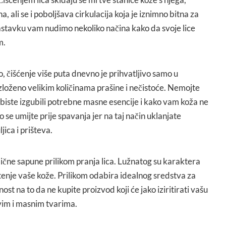
na, ali se i poboljšava cirkulacija koja je iznimno bitna za
nastavku vam nudimo nekoliko načina kako da svoje lice
m.
o, čišćenje više puta dnevno je prihvatljivo samo u
izloženo velikim količinama prašine i nečistoće. Nemojte
e biste izgubili potrebne masne esencije i kako vam koža ne
 se umijte prije spavanja jer na taj način uklanjate
ica i prišteva.
ične sapune prilikom pranja lica. Lužnatog su karaktera
uštenje vaše kože. Prilikom odabira idealnog sredstva za
ost na to da ne kupite proizvod koji će jako iziritirati vašu
jivim i masnim tvarima.