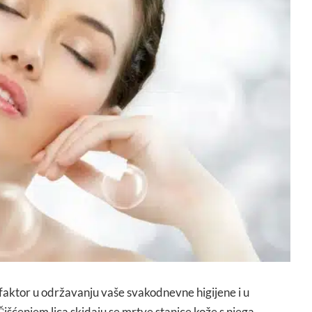
ki faktor u održavanju vaše svakodnevne higijene i u
Čišćenjem lica skidaju se mrtve stanice kože s njega,