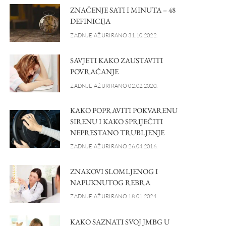
ZNAČENJE SATI I MINUTA – 48
DEFINICIJA
ZADNJE AŽURIRANO 31.10.2022.
SAVJETI KAKO ZAUSTAVITI
POVRAĆANJE
ZADNJE AŽURIRANO 02.02.2020.
KAKO POPRAVITI POKVARENU
SIRENU I KAKO SPRIJEČITI
NEPRESTANO TRUBLJENJE
ZADNJE AŽURIRANO 26.04.2016.
ZNAKOVI SLOMLJENOG I
NAPUKNUTOG REBRA
ZADNJE AŽURIRANO 18.01.2024.
KAKO SAZNATI SVOJ JMBG U