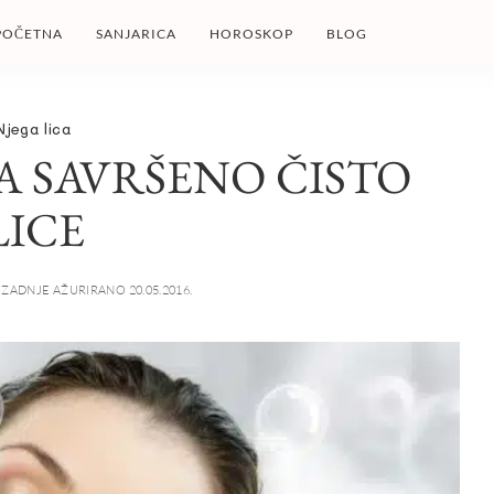
POČETNA
SANJARICA
HOROSKOP
BLOG
Njega lica
A SAVRŠENO ČISTO
LICE
ZADNJE AŽURIRANO 20.05.2016.