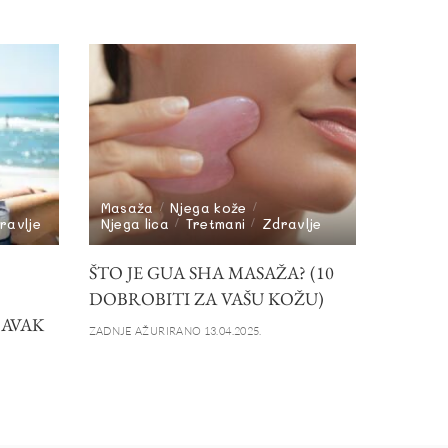
Masaža
Njega kože
ravlje
Njega lica
Tretmani
Zdravlje
ŠTO JE GUA SHA MASAŽA? (10
DOBROBITI ZA VAŠU KOŽU)
RAVAK
ZADNJE AŽURIRANO 13.04.2025.