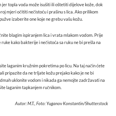
r topla voda može isušiti ili oštetiti dijelove kože, dok
 mjeri očititi nečistoću i prašinu s lica. Ako prilikom
 spužve izaberite one koje ne grebu vašu kožu.
ite blagim ispiranjem lica i vrata mlakom vodom. Prije
 ruke kako bakterije i nečistoća sa ruku ne bi prešla na
osite laganim kružnim pokretima po licu. Na taj način ćete
 ali pripazite da ne trljate kožu prejako kako je ne bi
e odmah uklonite vodom i nikada ga nemojte zadržavati na
išite laganim tapkanjem ručnikom.
Autor: M.T., Foto: Yuganov Konstantin/Shutterstock