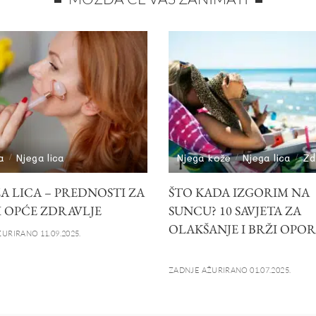
a
Njega lica
Njega kože
Njega lica
Zd
A LICA – PREDNOSTI ZA
ŠTO KADA IZGORIM NA
I OPĆE ZDRAVLJE
SUNCU? 10 SAVJETA ZA
OLAKŠANJE I BRŽI OPO
URIRANO 11.09.2025.
ZADNJE AŽURIRANO 01.07.2025.