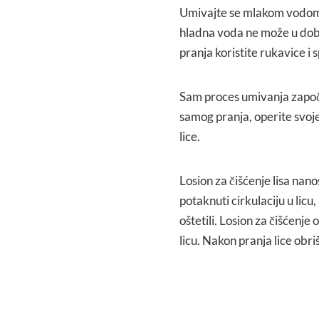
Umivajte se mlakom vodom je
hladna voda ne može u dobroj
pranja koristite rukavice i
Sam proces umivanja započn
samog pranja, operite svoje
lice.
Losion za čišćenje lisa nan
potaknuti cirkulaciju u licu,
oštetili. Losion za čišćenj
licu. Nakon pranja lice obr