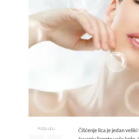
PODIJELI
Čišćenje lica je jedan veli
čuvanju ljepote vaše kože. 