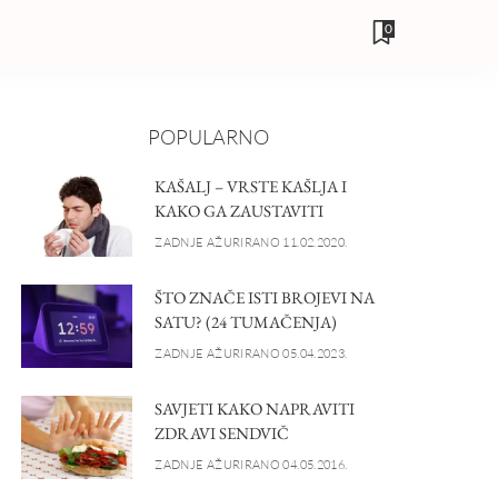
0
POPULARNO
KAŠALJ – VRSTE KAŠLJA I
KAKO GA ZAUSTAVITI
ZADNJE AŽURIRANO 11.02.2020.
ŠTO ZNAČE ISTI BROJEVI NA
SATU? (24 TUMAČENJA)
ZADNJE AŽURIRANO 05.04.2023.
SAVJETI KAKO NAPRAVITI
ZDRAVI SENDVIČ
ZADNJE AŽURIRANO 04.05.2016.