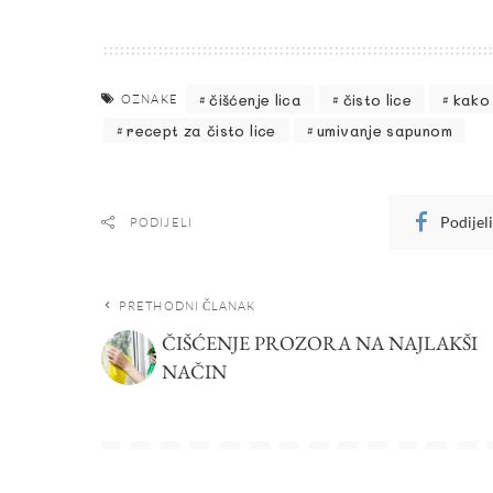
čišćenje lica
čisto lice
kako 
OZNAKE
recept za čisto lice
umivanje sapunom
Podijel
PODIJELI
PRETHODNI ČLANAK
ČIŠĆENJE PROZORA NA NAJLAKŠI
NAČIN