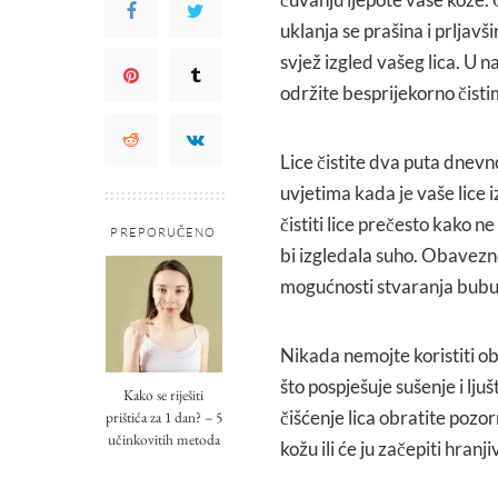
uklanja se prašina i prljavši
svjež izgled vašeg lica. U 
održite besprijekorno čisti
Lice čistite dva puta dnevn
uvjetima kada je vaše lice 
čistiti lice prečesto kako n
PREPORUČENO
bi izgledala suho. Obavezno
mogućnosti stvaranja bubulj
Nikada nemojte koristiti ob
što pospješuje sušenje i lj
Kako se riješiti
čišćenje lica obratite pozorn
prištića za 1 dan? – 5
učinkovitih metoda
kožu ili će ju začepiti hran