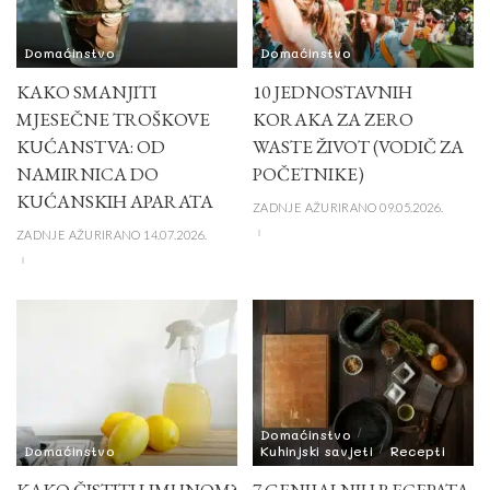
Domaćinstvo
Domaćinstvo
KAKO SMANJITI
10 JEDNOSTAVNIH
MJESEČNE TROŠKOVE
KORAKA ZA ZERO
KUĆANSTVA: OD
WASTE ŽIVOT (VODIČ ZA
NAMIRNICA DO
POČETNIKE)
KUĆANSKIH APARATA
ZADNJE AŽURIRANO 09.05.2026.
ZADNJE AŽURIRANO 14.07.2026.
Domaćinstvo
Domaćinstvo
Kuhinjski savjeti
Recepti
KAKO ČISTITI LIMUNOM?
7 GENIJALNIH RECEPATA