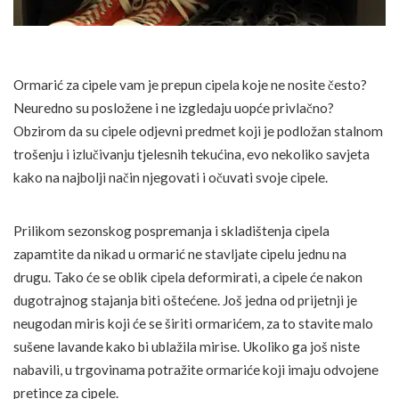
Ormarić za cipele vam je prepun cipela koje ne nosite često?
Neuredno su posložene i ne izgledaju uopće privlačno?
Obzirom da su cipele odjevni predmet koji je podložan stalnom
trošenju i izlučivanju tjelesnih tekućina, evo nekoliko savjeta
kako na najbolji način njegovati i očuvati svoje cipele.
Prilikom sezonskog pospremanja i skladištenja cipela
zapamtite da nikad u ormarić ne stavljate cipelu jednu na
drugu. Tako će se oblik cipela deformirati, a cipele će nakon
dugotrajnog stajanja biti oštećene. Još jedna od prijetnji je
neugodan miris koji će se širiti ormarićem, za to stavite malo
sušene lavande kako bi ublažila mirise. Ukoliko ga još niste
nabavili, u trgovinama potražite ormariće koji imaju odvojene
pretince za cipele.