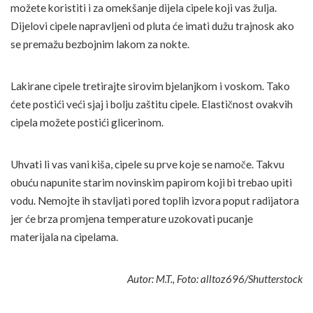
možete koristiti i za omekšanje dijela cipele koji vas žulja.
Dijelovi cipele napravljeni od pluta će imati dužu trajnosk ako
se premažu bezbojnim lakom za nokte.
Lakirane cipele tretirajte sirovim bjelanjkom i voskom. Tako
ćete postići veći sjaj i bolju zaštitu cipele. Elastičnost ovakvih
cipela možete postići glicerinom.
Uhvati li vas vani kiša, cipele su prve koje se namoče. Takvu
obuću napunite starim novinskim papirom koji bi trebao upiti
vodu. Nemojte ih stavljati pored toplih izvora poput radijatora
jer će brza promjena temperature uzokovati pucanje
materijala na cipelama.
Autor: M.T., Foto: alltoz696/Shutterstock