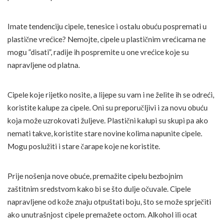
Imate tendenciju cipele, tenesice i ostalu obuću pospremati u
plastične vrećice? Nemojte, cipele u plastičnim vrećicama ne
mogu “disati”, radije ih pospremite u one vrećice koje su
napravljene od platna.
Cipele koje rijetko nosite, a lijepe su vam i ne želite ih se odreći,
koristite kalupe za cipele. Oni su preporučljivi i za novu obuću
koja može uzrokovati žuljeve. Plastični kalupi su skupi pa ako
nemati takve, koristite stare novine kolima napunite cipele.
Mogu poslužiti i stare čarape koje ne koristite.
Prije nošenja nove obuće, premažite cipelu bezbojnim
zaštitnim sredstvom kako bi se što dulje očuvale. Cipele
napravljene od kože znaju otpuštati boju, što se može sprječiti
ako unutrašnjost cipele premažete octom. Alkohol ili ocat