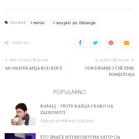
mirisi
savjeti za čišćenje
OZNAKE
PODIJELI
PRETHODNI ČLANAK
SLJEDEĆI ČLANAK
AROMATERAPIJA KOD KUĆE
ODRŽAVANJE I ČIŠĆENJE
NAMJEŠTAJA
POPULARNO
KAŠALJ – VRSTE KAŠLJA I KAKO GA
ZAUSTAVITI
ZADNJE AŽURIRANO 11.02.2020.
ŠTO ZNAČE ISTI BROJEVI NA SATU? (24