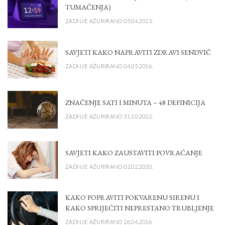
TUMAČENJA)
ZADNJE AŽURIRANO 05.04.2023.
SAVJETI KAKO NAPRAVITI ZDRAVI SENDVIČ
ZADNJE AŽURIRANO 04.05.2016.
ZNAČENJE SATI I MINUTA – 48 DEFINICIJA
ZADNJE AŽURIRANO 31.10.2022.
SAVJETI KAKO ZAUSTAVITI POVRAĆANJE
ZADNJE AŽURIRANO 02.02.2020.
KAKO POPRAVITI POKVARENU SIRENU I
KAKO SPRIJEČITI NEPRESTANO TRUBLJENJE
ZADNJE AŽURIRANO 26.04.2016.