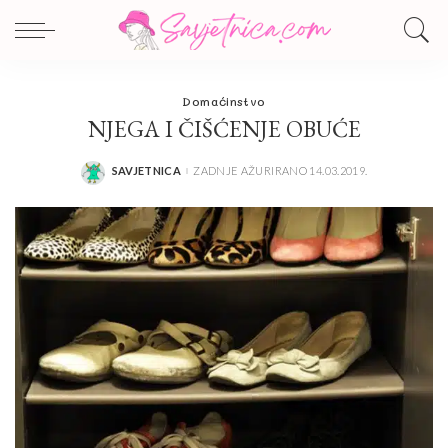
Domaćinstvo
NJEGA I ČIŠĆENJE OBUĆE
SAVJETNICA
ZADNJE AŽURIRANO 14.03.2019.
POSTED
BY