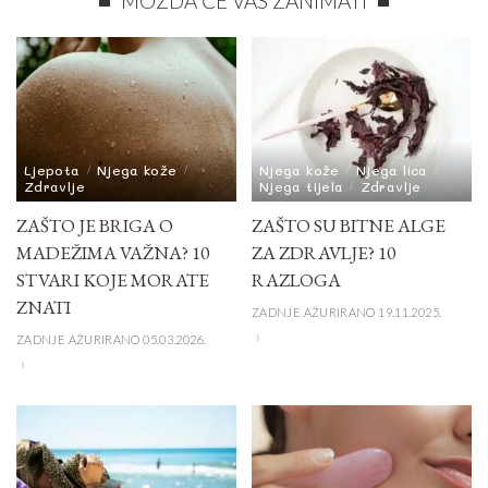
MOŽDA ĆE VAS ZANIMATI
Ljepota
Njega kože
Njega kože
Njega lica
Zdravlje
Njega tijela
Zdravlje
ZAŠTO JE BRIGA O
ZAŠTO SU BITNE ALGE
MADEŽIMA VAŽNA? 10
ZA ZDRAVLJE? 10
STVARI KOJE MORATE
RAZLOGA
ZNATI
ZADNJE AŽURIRANO 19.11.2025.
ZADNJE AŽURIRANO 05.03.2026.