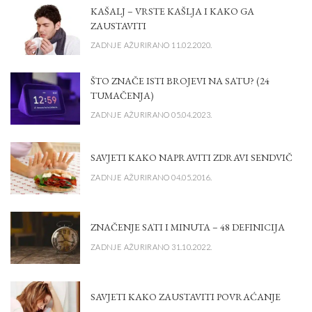
KAŠALJ – VRSTE KAŠLJA I KAKO GA
ZAUSTAVITI
ZADNJE AŽURIRANO 11.02.2020.
ŠTO ZNAČE ISTI BROJEVI NA SATU? (24
TUMAČENJA)
ZADNJE AŽURIRANO 05.04.2023.
SAVJETI KAKO NAPRAVITI ZDRAVI SENDVIČ
ZADNJE AŽURIRANO 04.05.2016.
ZNAČENJE SATI I MINUTA – 48 DEFINICIJA
ZADNJE AŽURIRANO 31.10.2022.
SAVJETI KAKO ZAUSTAVITI POVRAĆANJE