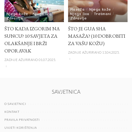
Masaža
Njega kože
Njega kože
Njega lica
Njega lica
Tretmani
Zdravlje
Zdravlje
ŠTO KADA IZGORIM NA
ŠTO JE GUA SHA
SUNCU? 10 SAVJETA ZA
MASAŽA? (10 DOBROBITI
OLAKŠANJE I BRŽI
ZA VAŠU KOŽU)
OPORAVAK
ZADNJE AŽURIRANO 13.04.2025.
ZADNJE AŽURIRANO 01.07.2025.
SAVJETNICA
O SAVJETNICI
KONTAKT
PRAVILA PRIVATNOSTI
UVJETI KORIŠTENJA