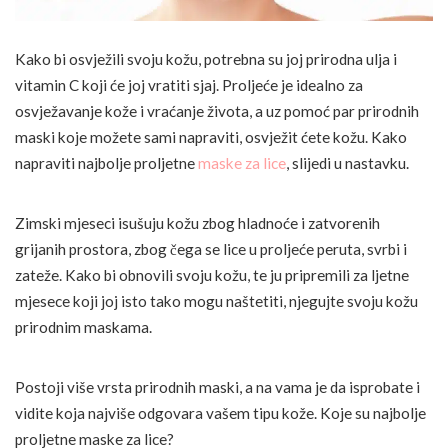
Kako bi osvježili svoju kožu, potrebna su joj prirodna ulja i
vitamin C koji će joj vratiti sjaj. Proljeće je idealno za
osvježavanje kože i vraćanje života, a uz pomoć par prirodnih
maski koje možete sami napraviti, osvježit ćete kožu. Kako
napraviti najbolje proljetne
maske za lice
, slijedi u nastavku.
Zimski mjeseci isušuju kožu zbog hladnoće i zatvorenih
grijanih prostora, zbog čega se lice u proljeće peruta, svrbi i
zateže. Kako bi obnovili svoju kožu, te ju pripremili za ljetne
mjesece koji joj isto tako mogu naštetiti, njegujte svoju kožu
prirodnim maskama.
Postoji više vrsta prirodnih maski, a na vama je da isprobate i
vidite koja najviše odgovara vašem tipu kože. Koje su najbolje
proljetne maske za lice?