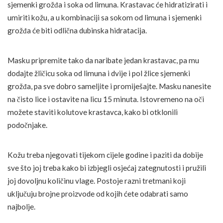
sjemenki grožđa i soka od limuna. Krastavac će hidratizirati i
umiriti kožu, a u kombinaciji sa sokom od limuna i sjemenki
grožđa će biti odlična dubinska hidratacija.
Masku pripremite tako da naribate jedan krastavac, pa mu
dodajte žličicu soka od limuna i dvije i pol žlice sjemenki
grožđa, pa sve dobro sameljite i promiješajte. Masku nanesite
na čisto lice i ostavite na licu 15 minuta. Istovremeno na oči
možete staviti kolutove krastavca, kako bi otklonili
podočnjake.
Kožu treba njegovati tijekom cijele godine i paziti da dobije
sve što joj treba kako bi izbjegli osjećaj zategnutosti i pružili
joj dovoljnu količinu vlage. Postoje razni tretmani koji
uključuju brojne proizvode od kojih ćete odabrati samo
najbolje.