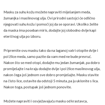
Masku za suhu kožu možete napraviti miješanjem meda,
žumanjka i maslinovog ulja. Ovi prirodni sastojci će odlično
njegovati suhu kožu i pomoći joj da se oporavi. Ukoliko želite
da maska ima poseban miris, dodajte joj slobodno dvije kapi
eteričnog ulja po izboru.
Pripremite ovu masku tako da na laganoj vatri otopite dvije i
pol žlice meda, samo pazite da vam med ne bude prevruć.
Nakon što se med otopi, dodajte mu jedan žumanjak, pa dobro
promiješajte i na kraju dodajte dvije i pol žlice maslinovog ulja,
nakon čega još jednom sve dobro promješajte. Masku stavite
na čisto lice, ostavite da odstoji 5 minuta, pa ju uklonite s lica.
Nakon toga, postupak još jednom ponovite.
Možete napraviti i osvježavajuću masku od krastavca,