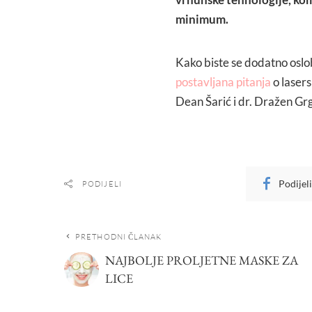
minimum.
Kako biste se dodatno oslob
postavljana pitanja
o lasers
Dean Šarić i dr. Dražen Grg
Podijel
PODIJELI
PRETHODNI ČLANAK
NAJBOLJE PROLJETNE MASKE ZA
LICE