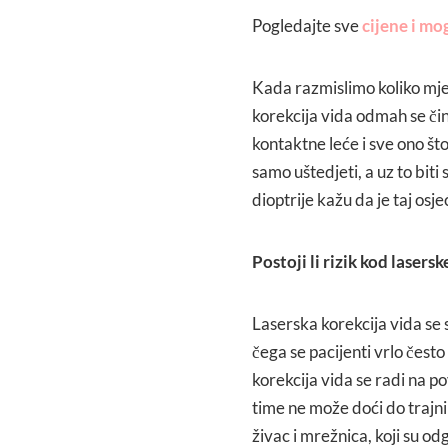
Pogledajte sve
cijene i mo
Kada razmislimo koliko mjes
korekcija vida odmah se čin
kontaktne leće i sve ono št
samo uštedjeti, a uz to biti 
dioptrije kažu da je taj osje
Postoji li rizik kod lasers
Laserska korekcija vida s
čega se pacijenti vrlo čest
korekcija vida se radi na po
time ne može doći do trajnih
živac i mrežnica, koji su od