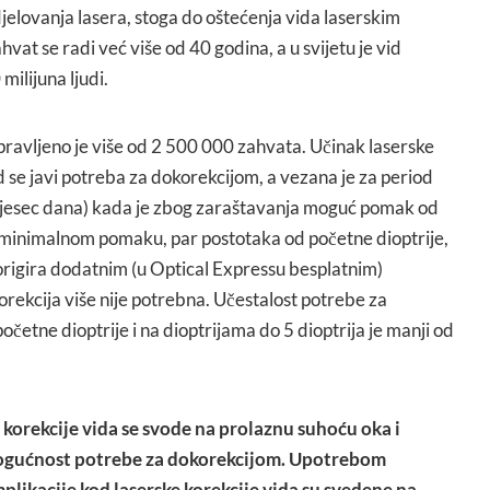
elovanja lasera, stoga do oštećenja vida laserskim
at se radi već više od 40 godina, a u svijetu je vid
milijuna ljudi.
pravljeno je više od 2 500 000 zahvata. Učinak laserske
d se javi potreba za dokorekcijom, a vezana je za period
jesec dana) kada je zbog zaraštavanja moguć pomak od
 o minimalnom pomaku, par postotaka od početne dioptrije,
korigira dodatnim (u Optical Expressu besplatnim)
ekcija više nije potrebna. Učestalost potrebe za
početne dioptrije i na dioptrijama do 5 dioptrija je manji od
 korekcije vida se svode na prolaznu suhoću oka i
gućnost potrebe za dokorekcijom. Upotrebom
plikacije kod laserske korekcije vida su svedene na