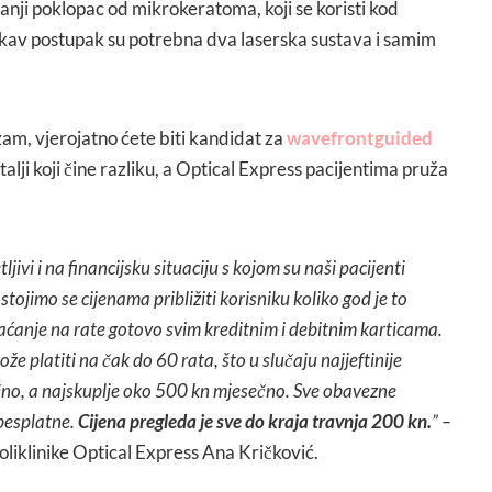
anji poklopac od mikrokeratoma, koji se koristi kod
kav postupak su potrebna dva laserska sustava i samim
am, vjerojatno ćete biti kandidat za
wavefrontguided
etalji koji čine razliku, a Optical Express pacijentima pruža
jivi i na financijsku situaciju s kojom su naši pacijenti
ojimo se cijenama približiti korisniku koliko god je to
ćanje na rate gotovo svim kreditnim i debitnim karticama.
e platiti na čak do 60 rata, što u slučaju najjeftinije
no, a najskuplje oko 500 kn mjesečno. Sve obavezne
besplatne.
Cijena pregleda je sve do kraja travnja 200 kn.
” –
poliklinike Optical Express Ana Kričković.