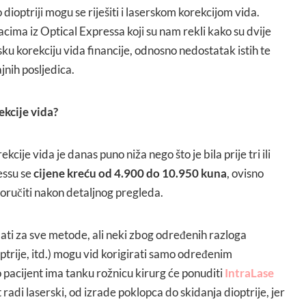
ioptriji mogu se riješiti i laserskom korekcijom vida.
cima iz Optical Expressa koji su nam rekli kako su dvije
ku korekciju vida financije, odnosno nedostatak istih te
jnih posljedica.
ekcije vida?
cije vida je danas puno niža nego što je bila prije tri ili
essu se
cijene kreću od 4.900 do 10.950 kuna
, ovisno
poručiti nakon detaljnog pregleda.
dati za sve metode, ali neki zbog određenih razloga
optrije, itd.) mogu vid korigirati samo određenim
pacijent ima tanku rožnicu kirurg će ponuditi
IntraLase
 radi laserski, od izrade poklopca do skidanja dioptrije, jer