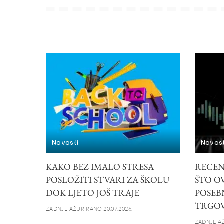
Novosti
Novost
KAKO BEZ IMALO STRESA
RECEN
POSLOŽITI STVARI ZA ŠKOLU
ŠTO O
DOK LJETO JOŠ TRAJE
POSEB
TRGOV
ZADNJE AŽURIRANO 20.07.2026.
ZADNJE AŽ