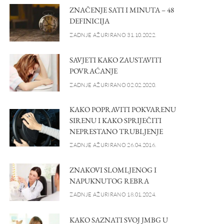
ZNAČENJE SATI I MINUTA – 48
DEFINICIJA
ZADNJE AŽURIRANO 31.10.2022.
SAVJETI KAKO ZAUSTAVITI
POVRAĆANJE
ZADNJE AŽURIRANO 02.02.2020.
KAKO POPRAVITI POKVARENU
SIRENU I KAKO SPRIJEČITI
NEPRESTANO TRUBLJENJE
ZADNJE AŽURIRANO 26.04.2016.
ZNAKOVI SLOMLJENOG I
NAPUKNUTOG REBRA
ZADNJE AŽURIRANO 18.01.2024.
KAKO SAZNATI SVOJ JMBG U