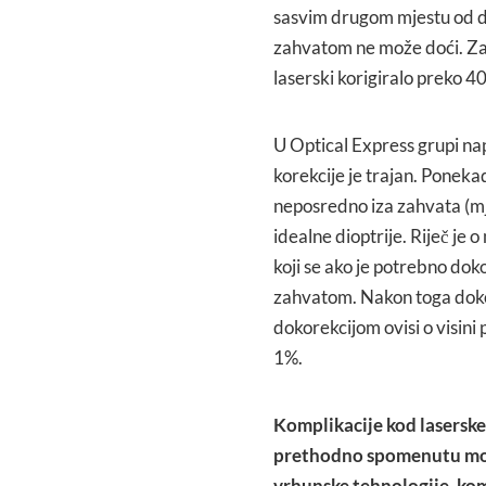
sasvim drugom mjestu od dj
zahvatom ne može doći. Zahv
laserski korigiralo preko 40 
U Optical Express grupi na
korekcije je trajan. Poneka
neposredno iza zahvata (m
idealne dioptrije. Riječ je
koji se ako je potrebno do
zahvatom. Nakon toga dokor
dokorekcijom ovisi o visini 
1%.
Komplikacije kod laserske
prethodno spomenutu mo
vrhunske tehnologije, kom