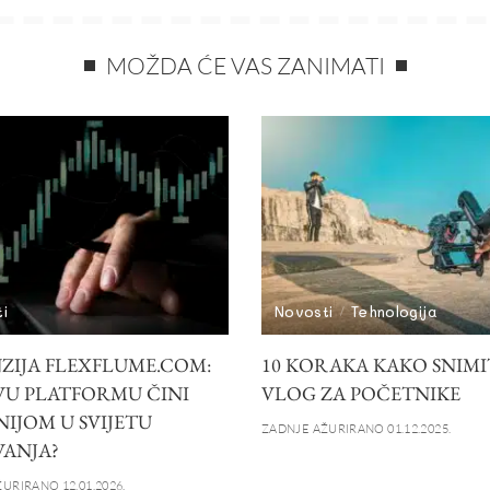
MOŽDA ĆE VAS ZANIMATI
i
Novosti
Tehnologija
ZIJA FLEXFLUME.COM:
10 KORAKA KAKO SNIMI
VU PLATFORMU ČINI
VLOG ZA POČETNIKE
NIJOM U SVIJETU
ZADNJE AŽURIRANO 01.12.2025.
ANJA?
URIRANO 12.01.2026.