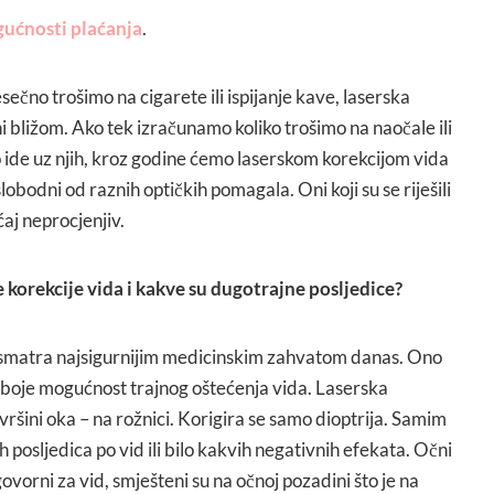
gućnosti plaćanja
.
ečno trošimo na cigarete ili ispijanje kave, laserska
i bližom. Ako tek izračunamo koliko trošimo na naočale ili
o ide uz njih, kroz godine ćemo laserskom korekcijom vida
slobodni od raznih optičkih pomagala. Oni koji su se riješili
ćaj neprocjenjiv.
ke korekcije vida i kakve su dugotrajne posljedice?
e smatra najsigurnijim medicinskim zahvatom danas. Ono
o boje mogućnost trajnog oštećenja vida. Laserska
vršini oka – na rožnici. Korigira se samo dioptrija. Samim
 posljedica po vid ili bilo kakvih negativnih efekata. Očni
govorni za vid, smješteni su na očnoj pozadini što je na