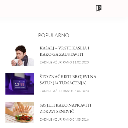
0
POPULARNO
KAŠALJ – VRSTE KAŠLJA I
KAKO GA ZAUSTAVITI
ZADNJE AŽURIRANO 11.02.2020.
ŠTO ZNAČE ISTI BROJEVI NA
SATU? (24 TUMAČENJA)
ZADNJE AŽURIRANO 05.04.2023.
SAVJETI KAKO NAPRAVITI
ZDRAVI SENDVIČ
ZADNJE AŽURIRANO 04.05.2016.