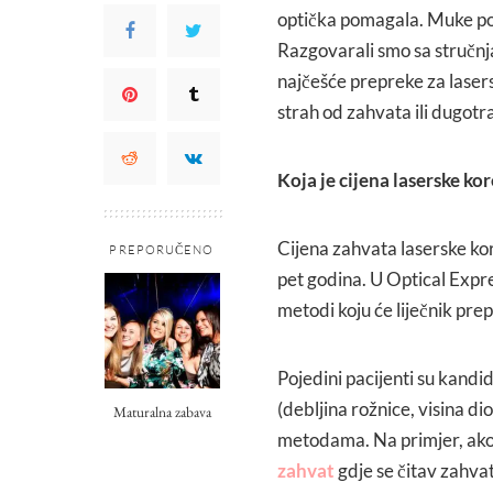
optička pomagala. Muke po d
Razgovarali smo sa stručnja
najčešće prepreke za lasers
strah od zahvata ili dugotra
Koja je cijena laserske kor
Cijena zahvata laserske korek
PREPORUČENO
pet godina. U Optical Expr
metodi koju će liječnik pre
Pojedini pacijenti su kandi
(debljina rožnice, visina di
Maturalna zabava
metodama. Na primjer, ako 
zahvat
gdje se čitav zahvat