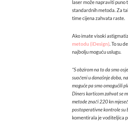
laser može napraviti puno t
standardnih metoda. Za ta
time cijena zahvata raste.
Ako imate visoki astigmatiz
metodu (iDesign)
. To su d
najbolju moguću uslugu.
“S obzirom na to da smo osjetl
suočeni u današnje doba, nast
moguće pa smo omogućili pla
Diners karticom zahvat se mož
metode znači 220 kn mjeseč
postoperativne kontrole su 
komentirala je voditeljica 