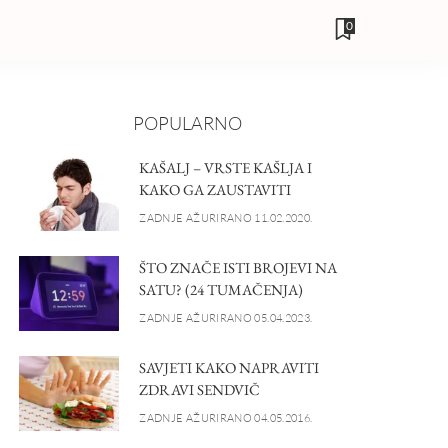
0
POPULARNO
KAŠALJ – VRSTE KAŠLJA I
KAKO GA ZAUSTAVITI
ZADNJE AŽURIRANO 11.02.2020.
ŠTO ZNAČE ISTI BROJEVI NA
SATU? (24 TUMAČENJA)
ZADNJE AŽURIRANO 05.04.2023.
SAVJETI KAKO NAPRAVITI
ZDRAVI SENDVIČ
ZADNJE AŽURIRANO 04.05.2016.