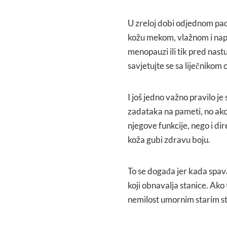
U zreloj dobi odjednom pad
kožu mekom, vlažnom i nap
menopauzi ili tik pred nas
savjetujte se sa liječnikom
I još jedno važno pravilo j
zadataka na pameti, no ako
njegove funkcije, nego i dir
koža gubi zdravu boju.
To se događa jer kada spa
koji obnavalja stanice. Ak
nemilost umornim starim s