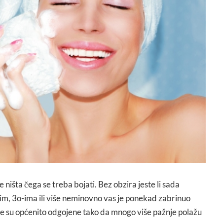
e ništa čega se treba bojati. Bez obzira jeste li sada
im, 3o-ima ili više neminovno vas je ponekad zabrinuo
ne su općenito odgojene tako da mnogo više pažnje polažu