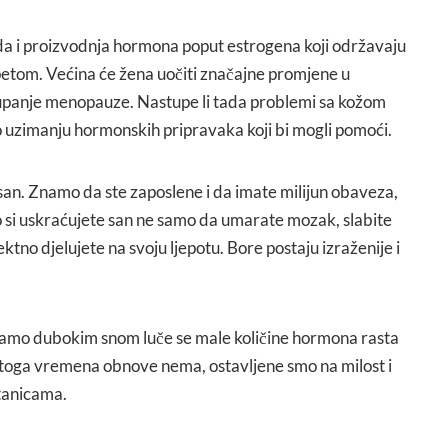
a i proizvodnja hormona poput estrogena koji održavaju
etom. Većina će žena uočiti značajne promjene u
tupanje menopauze. Nastupe li tada problemi sa kožom
 o uzimanju hormonskih pripravaka koji bi mogli pomoći.
e san. Znamo da ste zaposlene i da imate milijun obaveza,
 si uskraćujete san ne samo da umarate mozak, slabite
ektno djelujete na svoju ljepotu. Bore postaju izraženije i
vamo dubokim snom luče se male količine hormona rasta
o toga vremena obnove nema, ostavljene smo na milost i
tanicama.