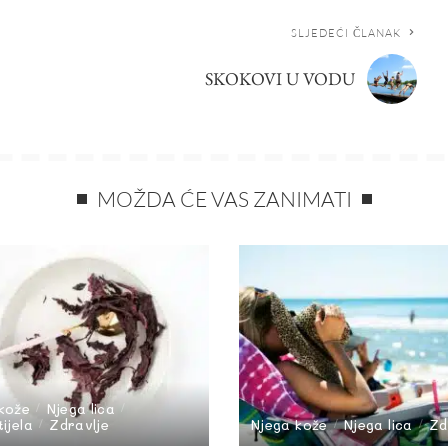
SLJEDEĆI ČLANAK
SKOKOVI U VODU
MOŽDA ĆE VAS ZANIMATI
kože
Njega lica
ijela
Zdravlje
Njega kože
Njega lica
Zd