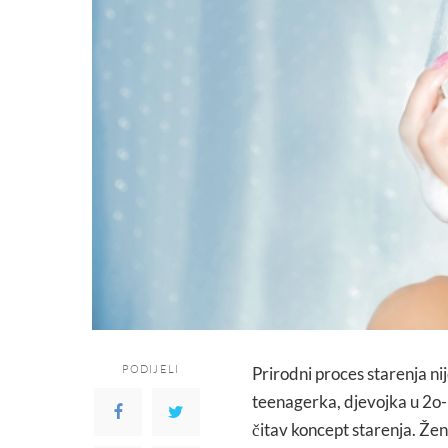
PODIJELI
Prirodni proces starenja nij
teenagerka, djevojka u 2o-
čitav koncept starenja. Že