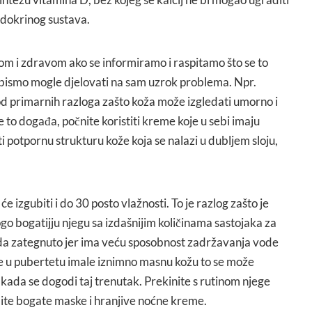
endokrinog sustava.
m i zdravom ako se informiramo i raspitamo što se to
bismo mogle djelovati na sam uzrok problema. Npr.
od primarnih razloga zašto koža može izgledati umorno i
se to događa, počnite koristiti kreme koje u sebi imaju
i potpornu strukturu kože koja se nalazi u dubljem sloju,
e izgubiti i do 30 posto vlažnosti. To je razlog zašto je
go bogatijju njegu sa izdašnijim količinama sastojaka za
eda zategnuto jer ima veću sposobnost zadržavanja vode
ste u pubertetu imale iznimno masnu kožu to se može
e kada se dogodi taj trenutak. Prekinite s rutinom njege
dite bogate maske i hranjive noćne kreme.