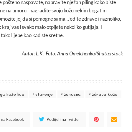
 se pošteno naspavate, napravite nježan piling kako biste
 one na umoru i nagradite svoju kožu nekim bogatim
ozite joj da si pomogne sama. Jedite zdravo i raznoliko,
raj vas i svako malo otpijete nekoliko gutljaja. I
 tako lijepe kao kad ste sretne.
Autor: L.K. Foto: Anna Omelchenko/Shutterstock
ega kože lica
starenje
zanosna
zdrava koža
i na Facebook
Podijeli na Twitter