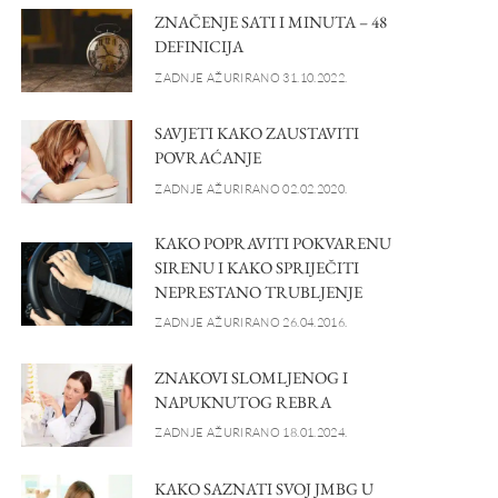
ZNAČENJE SATI I MINUTA – 48
DEFINICIJA
ZADNJE AŽURIRANO 31.10.2022.
SAVJETI KAKO ZAUSTAVITI
POVRAĆANJE
ZADNJE AŽURIRANO 02.02.2020.
KAKO POPRAVITI POKVARENU
SIRENU I KAKO SPRIJEČITI
NEPRESTANO TRUBLJENJE
ZADNJE AŽURIRANO 26.04.2016.
ZNAKOVI SLOMLJENOG I
NAPUKNUTOG REBRA
ZADNJE AŽURIRANO 18.01.2024.
KAKO SAZNATI SVOJ JMBG U