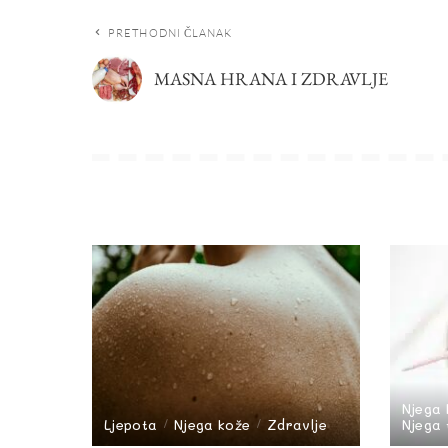
PRETHODNI ČLANAK
MASNA HRANA I ZDRAVLJE
Njega 
Ljepota
Njega kože
Zdravlje
Njega t