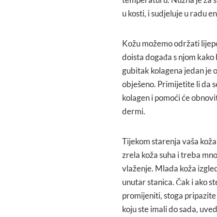
u kosti, i sudjeluje u radu 
Kožu možemo održati lijepo
doista događa s njom kako 
gubitak kolagena jedan je 
obješeno. Primijetite li da 
kolagen i pomoći će obnovit
dermi.
Tijekom starenja vaša koža ć
zrela koža suha i treba mno
vlaženje. Mlada koža izgl
unutar stanica. Čak i ako 
promijeniti, stoga pripazit
koju ste imali do sada, uve