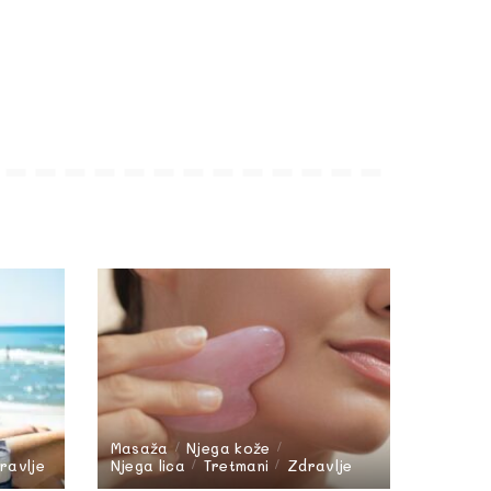
Masaža
Njega kože
ravlje
Njega lica
Tretmani
Zdravlje