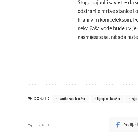
Stoga najbolji savjet je da
odstranile mrtve stanice i
hranjivim kompeleksom. Pom
neka čaša vode bude uvijek k
nasmiješite se, nikada niste
isušena koža
lijepa koža
nj
OZNAKE
Podijel
PODIJELI