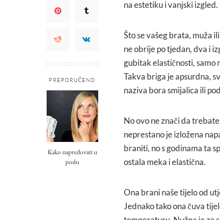
na estetiku i vanjski izgled.
Što se vašeg brata, muža il
ne obrije po tjedan, dva i i
gubitak elastičnosti, samo 
Takva briga je apsurdna, sv
PREPORUČENO
naziva bora smijalica ili po
No ovo ne znači da trebate o
neprestano je izložena napa
braniti, no s godinama ta s
Kako napredovati u
ostala meka i elastična.
poslu
Ona brani naše tijelo od utj
Jednako tako ona čuva tije
temperaturu. Nužna je za si