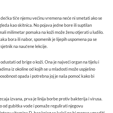
i dečka tiče njemu većinu vremena neće ni smetati ako se
zgleda kao skitnica. No pojava jedne bore ili suptilan
mali milimetar pomaka na koži može ženu otjerati u ludilo.
aka bora ili nabor, spomenik je lijepih uspomena pa se
dsjetnik na naučene lekcije.
dustati od brige o koži. Ona je najveći organ na tijelu i
dima iz okoline od kojih se u mladosti može uspješno
posobnost opada i potrebna joj je naša pomoć kako bi
ecaja izvana, prva je linija borbe protiv bakterija i virusa.
lo od gubitka vode i pomaže regulirati njegovu
ntezu vitamina D, bez kojeg se kalcij ne bi mogao ugraditi