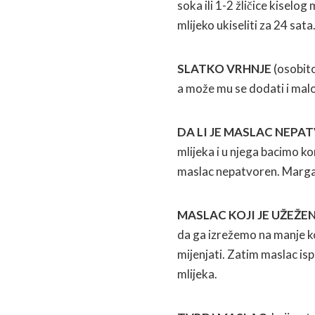
soka ili 1-2 žličice kiselog m
mlijeko ukiseliti za 24 sat
SLATKO VRHNJE
(osobito
a može mu se dodati i malo
DA LI JE MASLAC NEPA
mlijeka i u njega bacimo k
maslac nepatvoren. Margari
MASLAC KOJI JE UŽEŽE
da ga izrežemo na manje ko
mijenjati. Zatim maslac is
mlijeka.