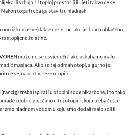
lijeka ili vrhnja. U toploj prostoriji ili ljeti takvo će se
a. Nakon toga treba ga staviti u hladnjak.
 ono iz konzerve) lakše će se tući ako je dobro ohlađeno,
 rastopljene želatine.
TVOREN
možemo se osvjedočiti ako uskuhamo malo
omadić maslaca. Ako se taj odmah otopi, sigurno je
n će se, naprotiv, teže otopiti.
N
(rancig) treba ispirati u otopini sode bikarbone, i to tako
made i dobro gnječimo u toj otopini , koju treba češće
peremo hladnom vodom u koju smo dodali malo soli ili