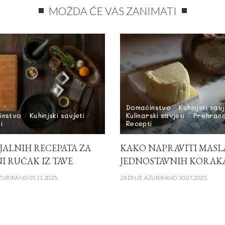
MOŽDA ĆE VAS ZANIMATI
Domaćinstvo
Kuhinjski savj
instvo
Kuhinjski savjeti
Kulinarski savjeti
Prehran
i
Recepti
IJALNIH RECEPATA ZA
KAKO NAPRAVITI MASLA
I RUČAK IZ TAVE
JEDNOSTAVNIH KORAK
URIRANO 05.11.2025.
ZADNJE AŽURIRANO 30.07.2025.