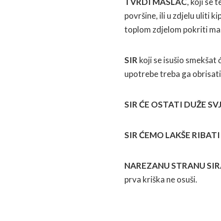
TVRDI MASLAC
, koji se
površine, ili u zdjelu uliti 
toplom zdjelom pokriti masl
SIR
koji se isušio smekšat 
upotrebe treba ga obrisati
SIR ĆE OSTATI DUŽE SV
SIR ĆEMO LAKŠE RIBATI
NAREZANU STRANU SI
prva kriška ne osuši.