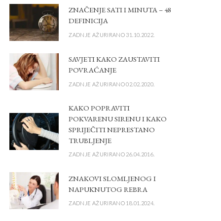
ZNAČENJE SATI I MINUTA – 48
DEFINICIJA
ZADNJE AŽURIRANO 31.10.2022.
SAVJETI KAKO ZAUSTAVITI
POVRAĆANJE
ZADNJE AŽURIRANO 02.02.2020.
KAKO POPRAVITI
POKVARENU SIRENU I KAKO
SPRIJEČITI NEPRESTANO
TRUBLJENJE
ZADNJE AŽURIRANO 26.04.2016.
ZNAKOVI SLOMLJENOG I
NAPUKNUTOG REBRA
ZADNJE AŽURIRANO 18.01.2024.