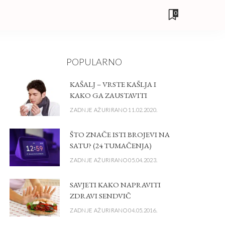
0
POPULARNO
KAŠALJ – VRSTE KAŠLJA I
KAKO GA ZAUSTAVITI
ZADNJE AŽURIRANO 11.02.2020.
ŠTO ZNAČE ISTI BROJEVI NA
SATU? (24 TUMAČENJA)
ZADNJE AŽURIRANO 05.04.2023.
SAVJETI KAKO NAPRAVITI
ZDRAVI SENDVIČ
ZADNJE AŽURIRANO 04.05.2016.