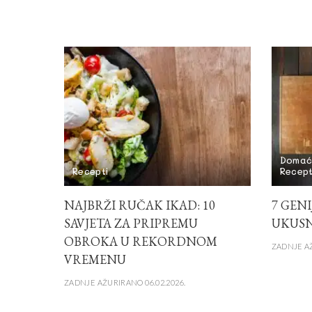
Domać
Recepti
Recept
NAJBRŽI RUČAK IKAD: 10
7 GEN
SAVJETA ZA PRIPREMU
UKUSN
OBROKA U REKORDNOM
ZADNJE AŽ
VREMENU
ZADNJE AŽURIRANO 06.02.2026.