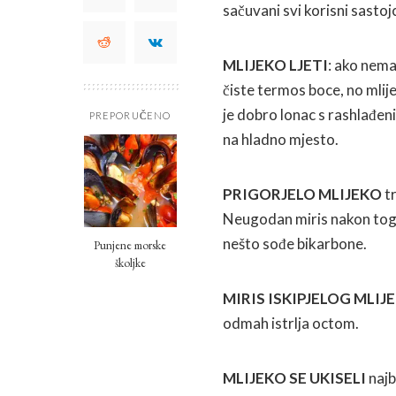
sačuvani svi korisni sastoj
MLIJEKO LJETI
: ako nemam
čiste termos boce, no mlije
je dobro lonac s rashlađeni
PREPORUČENO
na hladno mjesto.
PRIGORJELO MLIJEKO
tr
Neugodan miris nakon toga p
nešto sođe bikarbone.
Punjene morske
školjke
MIRIS ISKIPJELOG MLIJ
odmah istrlja octom.
MLIJEKO SE UKISELI
najb