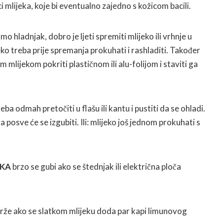
ci mlijeka, koje bi eventualno zajedno s kožicom bacili.
o hladnjak, dobro je ljeti spremiti mlijeko ili vrhnje u
ko treba prije spremanja prokuhati i rashladiti. Također
m mlijekom pokriti plastičnom ili alu-folijom i staviti ga
eba odmah pretočiti u flašu ili kantu i pustiti da se ohladi.
osve će se izgubiti. Ili: mlijeko još jednom prokuhati s
EKA
brzo se gubi ako se štednjak ili električna ploča
rže ako se slatkom mlijeku doda par kapi limunovog