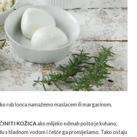
 ako rub lonca namažemo maslacem ili margarinom.
ČINITI KOŽICA
ako mlijeko odmah pošto je kuhano,
du s hladnom vodom i češće ga promiješamo. Tako ostaju