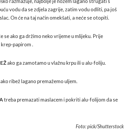
 teško razmazuje, najbolje je nožem lagano strugati s
kipuću vodu da se zdjela zagrije, zatim vodu odliti, pa još
ac. On će na taj način omekšati, a neće se otopiti.
će se ako ga držimo neko vrijeme u mlijeku. Prije
 krep-papirom .
JEŽ
ako ga zamotamo u vlažnu krpu ili u alu-foliju.
ako ribež lagano premažemo uljem.
RA
treba premazati maslacem i pokriti alu-folijom da se
Foto: pick/Shutterstock