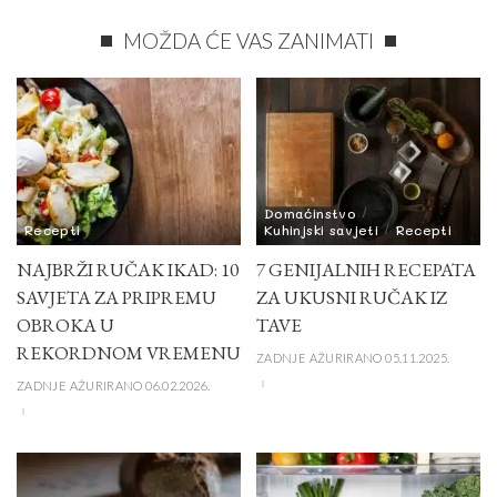
MOŽDA ĆE VAS ZANIMATI
Domaćinstvo
Recepti
Kuhinjski savjeti
Recepti
NAJBRŽI RUČAK IKAD: 10
7 GENIJALNIH RECEPATA
SAVJETA ZA PRIPREMU
ZA UKUSNI RUČAK IZ
OBROKA U
TAVE
REKORDNOM VREMENU
ZADNJE AŽURIRANO 05.11.2025.
ZADNJE AŽURIRANO 06.02.2026.