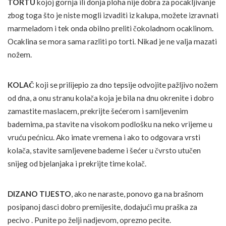
TORTU
kojoj gornja ili donja ploha nije dobra za pocakljivanje
zbog toga što je niste mogli izvaditi iz kalupa, možete izravnati
marmeladom i tek onda obilno preliti čokoladnom ocaklinom.
Ocaklina se mora sama razliti po torti. Nikad je ne valja mazati
nožem.
KOLAČ
koji se prilijepio za dno tepsije odvojite pažljivo nožem
od dna, a onu stranu kolača koja je bila na dnu okrenite i dobro
zamastite maslacem, prekrijte šećerom i samljevenim
bademima, pa stavite na visokom podlošku na neko vrijeme u
vruću pećnicu. Ako imate vremena i ako to odgovara vrsti
kolača, stavite samljevene bademe i šećer u čvrsto utučen
snijeg od bjelanjaka i prekrijte time kolač.
DIZANO TIJESTO
, ako ne naraste, ponovo ga na brašnom
posipanoj dasci dobro premijesite, dodajući mu praška za
pecivo . Punite po želji nadjevom, oprezno pecite.