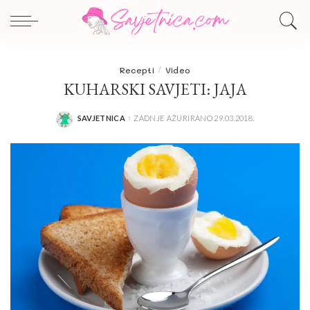
Recepti
Video
KUHARSKI SAVJETI: JAJA
SAVJETNICA
ZADNJE AŽURIRANO 29.03.2018.
POSTED
BY