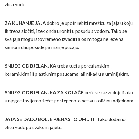
žlica vode .
ZA KUHANJE JAJA
dobro je upotrijebiti mrežicu za jaja u koju
ih treba složiti, i tek onda uroniti u posudu s vodom. Tako se
sva jaja mogu istovremeno izvaditi a osim toga ne leže na
samom dnu posude pa manje pucaju.
SNIJEG OD BJELANJKA
treba tući u porculanskim,
keramičkim ili plastičnim posudama, ali nikad u aluminijskim.
SNIJEG OD BJELANJKA ZA KOLAČE
neće se razvodnjeti ako
u njega stavljamo šećer postepeno, a ne svu količinu odjednom.
JAJA SE DADU BOLJE PJENASTO UMUTITI
ako dodamo
žlicu vode po svakom jajetu.