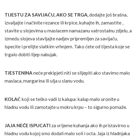
TIJESTU ZA SAVIJAČU, AKO SE TRGA,
dodajte još brašna,
izvaljajte i načinite rezance ili krpice, kuhajte ih, zamastite ,
stavite u slojevima u maslacem namazanu vatrostalnu zdjelu, a
između slojeva stavljajte nadjev pripremljen za savijaču,
ispecite i prelijte slatkim vrhnjem. Tako ćete od tijesta koje se
trgalo dobiti lijep nabujak.
TJESTENINA
neće prekipjeti niti se slijepiti ako stavimo malo
maslaca, margarina ili ulja u slanu vodu.
KOLAČ
koji se teško vadi iz kalupa: kalup malo uronite u
hladnu vodu ili zamotajte u mokru krpu – to sigurno pomaže.
JAJA NEĆE ISPUCATI
za vrijeme kuhanja ako ih pristavirno u
hladnu vodu kojoj smo dodali malo soli i octa. Jaja iz hladnjaka