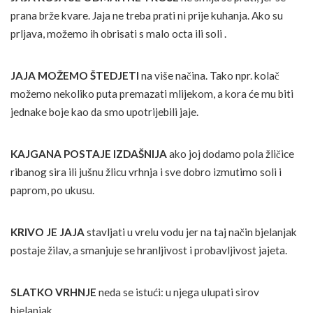
prana brže kvare. Jaja ne treba prati ni prije kuhanja. Ako su
prljava, možemo ih obrisati s malo octa ili soli .
JAJA MOŽEMO ŠTEDJETI
na više načina. Tako npr. kolač
možemo nekoliko puta premazati mlijekom, a kora će mu biti
jednake boje kao da smo upotrijebili jaje.
KAJGANA POSTAJE IZDAŠNIJA
ako joj dodamo pola žličice
ribanog sira ili jušnu žlicu vrhnja i sve dobro izmutimo soli i
paprom, po ukusu.
KRIVO JE JAJA
stavljati u vrelu vodu jer na taj način bjelanjak
postaje žilav, a smanjuje se hranljivost i probavljivost jajeta.
SLATKO VRHNJE
neda se istući: u njega ulupati sirov
bjelanjak.