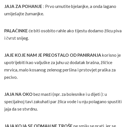
JAJA ZA POHANJE
: Prvo umutite bjelanjke, a onda lagano
umiješajte žumanjke.
PALAČINKE
će biti osobito rahle ako tijestu dodamo žlicu piva
i čvrst snijeg.
JAJE KOJE NAM JE PREOSTALO OD PANIRANJA
korisno je
upotrijebiti kao valjuške za juhu uz dodatak brašna, žličice
mrvica, malo kosanog zelenog peršina i prstovjet praška za
pecivo.
JAJA NA OKO
bez masti (npr. za bolesnike i u dijeti ): u
specijalnoj tavi zakuhati par žlica vode i u nju polagano spustiti
jaja da se stvrdnu.
JAJA KOJA SE ODMAH NE TROŠE
ne smiju se prati, jer se