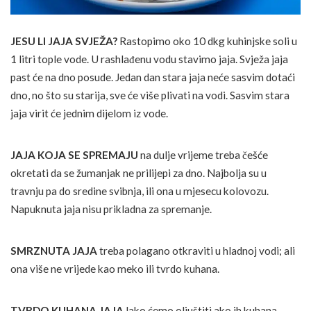
JESU LI JAJA SVJEŽA?
Rastopimo oko 10 dkg kuhinjske soli u
1 litri tople vode. U rashlađenu vodu stavimo jaja. Svježa jaja
past će na dno posude. Jedan dan stara jaja neće sasvim dotaći
dno, no što su starija, sve će više plivati na vodi. Sasvim stara
jaja virit će jednim dijelom iz vode.
JAJA KOJA SE SPREMAJU
na dulje vrijeme treba češće
okretati da se žumanjak ne prilijepi za dno. Najbolja su u
travnju pa do sredine svibnja, ili ona u mjesecu kolovozu.
Napuknuta jaja nisu prikladna za spremanje.
SMRZNUTA JAJA
treba polagano otkraviti u hladnoj vodi; ali
ona više ne vrijede kao meko ili tvrdo kuhana.
TVRDO KUHANA JAJA
lako ćemo oljuštiti ako ih kuhana