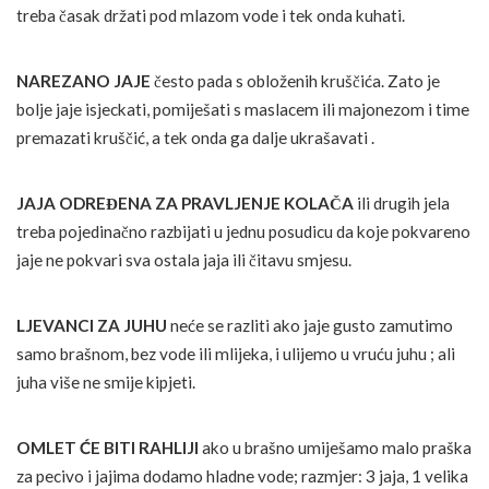
treba časak držati pod mlazom vode i tek onda kuhati.
NAREZANO JAJE
često pada s obloženih kruščića. Zato je
bolje jaje isjeckati, pomiješati s maslacem ili majonezom i time
premazati kruščić, a tek onda ga dalje ukrašavati .
JAJA ODREĐENA ZA PRAVLJENJE KOLAČA
ili drugih jela
treba pojedinačno razbijati u jednu posudicu da koje pokvareno
jaje ne pokvari sva ostala jaja ili čitavu smjesu.
LJEVANCI ZA JUHU
neće se razliti ako jaje gusto zamutimo
samo brašnom, bez vode ili mlijeka, i ulijemo u vruću juhu ; ali
juha više ne smije kipjeti.
OMLET ĆE BITI RAHLIJI
ako u brašno umiješamo malo praška
za pecivo i jajima dodamo hladne vode; razmjer: 3 jaja, 1 velika