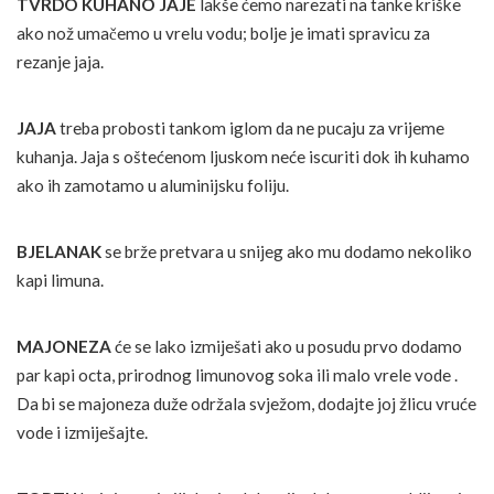
TVRDO KUHANO JAJE
lakše ćemo narezati na tanke kriške
ako nož umačemo u vrelu vodu; bolje je imati spravicu za
rezanje jaja.
JAJA
treba probosti tankom iglom da ne pucaju za vrijeme
kuhanja. Jaja s oštećenom ljuskom neće iscuriti dok ih kuhamo
ako ih zamotamo u aluminijsku foliju.
BJELANAK
se brže pretvara u snijeg ako mu dodamo nekoliko
kapi limuna.
MAJONEZA
će se lako izmiješati ako u posudu prvo dodamo
par kapi octa, prirodnog limunovog soka ili malo vrele vode .
Da bi se majoneza duže održala svježom, dodajte joj žlicu vruće
vode i izmiješajte.