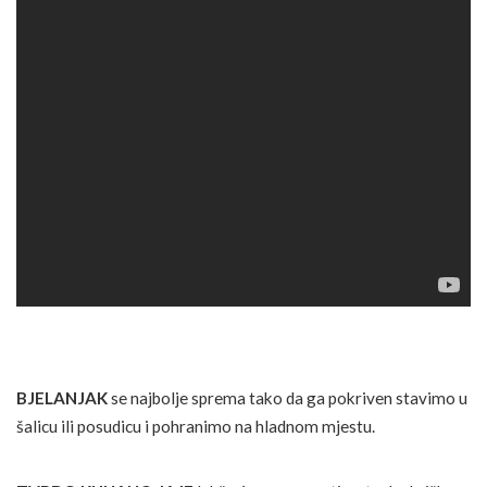
BJELANJAK
se najbolje sprema tako da ga pokriven stavimo u
šalicu ili posudicu i pohranimo na hladnom mjestu.