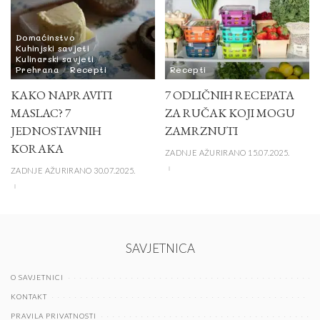
Domaćinstvo
Kuhinjski savjeti
Kulinarski savjeti
Prehrana
Recepti
Recepti
KAKO NAPRAVITI
7 ODLIČNIH RECEPATA
MASLAC? 7
ZA RUČAK KOJI MOGU
JEDNOSTAVNIH
ZAMRZNUTI
KORAKA
ZADNJE AŽURIRANO 15.07.2025.
ZADNJE AŽURIRANO 30.07.2025.
SAVJETNICA
O SAVJETNICI
KONTAKT
PRAVILA PRIVATNOSTI