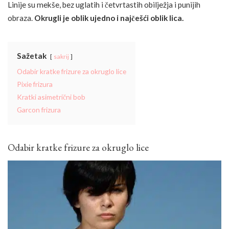
Linije su mekše, bez uglatih i četvrtastih obilježja i punijih
obraza.
Okrugli je oblik ujedno i najčešći oblik lica.
Sažetak
sakrij
Odabir kratke frizure za okruglo lice
Pixie frizura
Kratki asimetrični bob
Garcon frizura
Odabir kratke frizure za okruglo lice