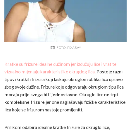
FOTO: PIXABAY
Kratke su frizure idealne dužinom jer izdužuju lice i vrat te
vizualno mijenjaju karakteristike okruglog lica.
Postoje razni
tipovi kratkih frizura koji laskaju okruglom obliku lica upravo
zbog svoje dužine. Frizure koje odgovaraju okruglom tipu lica
moraju prije svega biti jednostavne
. Okruglo lice
ne trpi
kompleksne frizure
jer one naglašavaju fizičke karakteristike
lica koje se frizurom nastoje promijeniti.
Prilikom odabira idealne kratke frizure za okruglo lice,