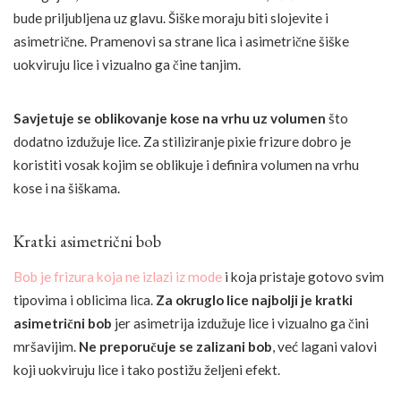
bude priljubljena uz glavu. Šiške moraju biti slojevite i
asimetrične. Pramenovi sa strane lica i asimetrične šiške
uokviruju lice i vizualno ga čine tanjim.
Savjetuje se oblikovanje kose na vrhu uz volumen
što
dodatno izdužuje lice. Za stiliziranje pixie frizure dobro je
koristiti vosak kojim se oblikuje i definira volumen na vrhu
kose i na šiškama.
Kratki asimetrični bob
Bob je frizura koja ne izlazi iz mode
i koja pristaje gotovo svim
tipovima i oblicima lica.
Za okruglo lice najbolji je kratki
asimetrični bob
jer asimetrija izdužuje lice i vizualno ga čini
mršavijim.
Ne preporučuje se zalizani bob
, već lagani valovi
koji uokviruju lice i tako postižu željeni efekt.