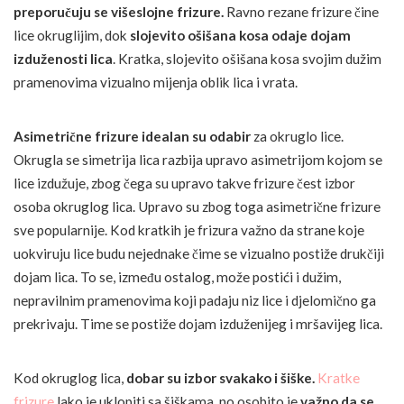
preporučuju se višeslojne frizure.
Ravno rezane frizure čine
lice okruglijim, dok
slojevito ošišana kosa odaje dojam
izduženosti lica
. Kratka, slojevito ošišana kosa svojim dužim
pramenovima vizualno mijenja oblik lica i vrata.
Asimetrične frizure idealan su odabir
za okruglo lice.
Okrugla se simetrija lica razbija upravo asimetrijom kojom se
lice izdužuje, zbog čega su upravo takve frizure čest izbor
osoba okruglog lica. Upravo su zbog toga asimetrične frizure
sve popularnije. Kod kratkih je frizura važno da strane koje
uokviruju lice budu nejednake čime se vizualno postiže drukčiji
dojam lica. To se, između ostalog, može postići i dužim,
nepravilnim pramenovima koji padaju niz lice i djelomično ga
prekrivaju. Time se postiže dojam izduženijeg i mršavijeg lica.
Kod okruglog lica,
dobar su izbor svakako i šiške.
Kratke
frizure
lako je uklopiti sa šiškama, no osobito je
važno da se