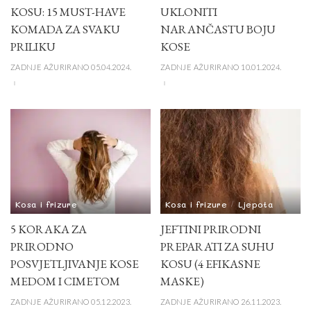
KOSU: 15 MUST-HAVE
UKLONITI
KOMADA ZA SVAKU
NARANČASTU BOJU
PRILIKU
KOSE
ZADNJE AŽURIRANO 05.04.2024.
ZADNJE AŽURIRANO 10.01.2024.
Kosa i frizure
Kosa i frizure
Ljepota
5 KORAKA ZA
JEFTINI PRIRODNI
PRIRODNO
PREPARATI ZA SUHU
POSVJETLJIVANJE KOSE
KOSU (4 EFIKASNE
MEDOM I CIMETOM
MASKE)
ZADNJE AŽURIRANO 05.12.2023.
ZADNJE AŽURIRANO 26.11.2023.