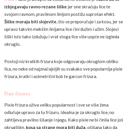
izbjegavaju ravno rezane šiške
jer one skraćuju lice te
svojom ravnom, pravilnom linijom postižu suprotan efekt.
Šiške moraju biti slojevite
, što se preporučuje i za kosu, jer se
upravo takvim mekšim linijama lice čini dužim i užim. Slojevi
šiški isto tako izdužuju i vrat stoga lice više uopće ne izgleda
okruglo.
Postoji niz kratkih frizura koje odgovaraju okruglom obliku
lica, no neke od najznačajnijih su svakako sve popularnija pixie
frizura, kratki i asimetrični bob te garcon frizura.
Pixie frizura
Pixie frizura uživa veliku popularnost i sve se više žena
odlučuje upravo za tu frizuru. Idealna je za okruglo lice, no
zahtijeva pravilno šišanje i njegu. Kako pixie ne bi činila lice još
okruglijim,
kosa sa strane mora biti duža
, ošišana tako da