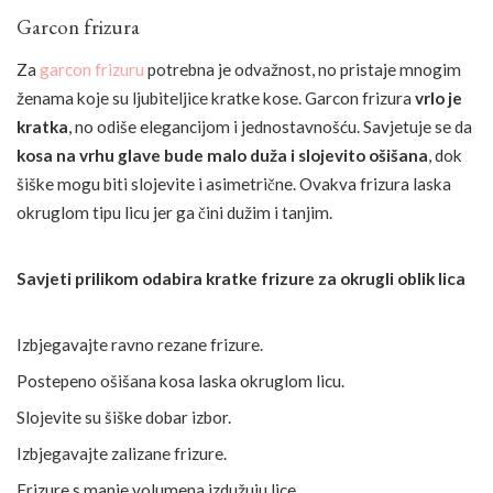
Garcon frizura
Za
garcon frizuru
potrebna je odvažnost, no pristaje mnogim
ženama koje su ljubiteljice kratke kose. Garcon frizura
vrlo je
kratka
, no odiše elegancijom i jednostavnošću. Savjetuje se da
kosa na vrhu glave bude malo duža i slojevito ošišana
, dok
šiške mogu biti slojevite i asimetrične. Ovakva frizura laska
okruglom tipu licu jer ga čini dužim i tanjim.
Savjeti prilikom odabira kratke frizure za okrugli oblik lica
Izbjegavajte ravno rezane frizure.
Postepeno ošišana kosa laska okruglom licu.
Slojevite su šiške dobar izbor.
Izbjegavajte zalizane frizure.
Frizure s manje volumena izdužuju lice.