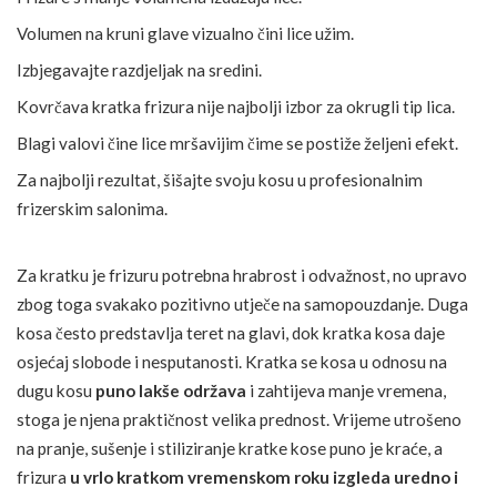
Volumen na kruni glave vizualno čini lice užim.
Izbjegavajte razdjeljak na sredini.
Kovrčava kratka frizura nije najbolji izbor za okrugli tip lica.
Blagi valovi čine lice mršavijim čime se postiže željeni efekt.
Za najbolji rezultat, šišajte svoju kosu u profesionalnim
frizerskim salonima.
Za kratku je frizuru potrebna hrabrost i odvažnost, no upravo
zbog toga svakako pozitivno utječe na samopouzdanje. Duga
kosa često predstavlja teret na glavi, dok kratka kosa daje
osjećaj slobode i nesputanosti. Kratka se kosa u odnosu na
dugu kosu
puno lakše održava
i zahtijeva manje vremena,
stoga je njena praktičnost velika prednost. Vrijeme utrošeno
na pranje, sušenje i stiliziranje kratke kose puno je kraće, a
frizura
u vrlo kratkom vremenskom roku izgleda uredno i