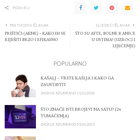
PODIJELI
PRETHODNI ČLANAK
SLJEDEĆI ČLANAK
PRIŠTIĆI (AKNE) – KAKO IH SE
ŠTO SU AFTE, BOLNE RANICE
RIJEŠITI BRZO I EFIKASNO
U USTIMA? (UZROCI I
LIJEČENJE)
POPULARNO
KAŠALJ – VRSTE KAŠLJA I KAKO GA
ZAUSTAVITI
ZADNJE AŽURIRANO 11.02.2020.
ŠTO ZNAČE ISTI BROJEVI NA SATU? (24
TUMAČENJA)
ZADNJE AŽURIRANO 05.04.2023.