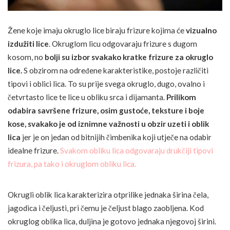
Žene koje imaju okruglo lice biraju frizure kojima će
vizualno
izdužiti lice
. Okruglom licu odgovaraju frizure s dugom
kosom, no
bolji su izbor svakako kratke frizure za okruglo
lice.
S obzirom na određene karakteristike, postoje različiti
tipovi i oblici lica. To su prije svega okruglo, dugo, ovalno i
četvrtasto lice te lice u obliku srca i dijamanta.
Prilikom
odabira savršene frizure, osim gustoće, teksture i boje
kose, svakako je od iznimne važnosti u obzir uzeti i oblik
lica
jer je on jedan od bitnijih čimbenika koji utječe na odabir
idealne frizure.
Svakom obliku lica odgovaraju drukčiji tipovi
frizura, pa tako i okruglom obliku lica.
Okrugli oblik lica karakterizira otprilike jednaka širina čela,
jagodica i čeljusti, pri čemu je čeljust blago zaobljena. Kod
okruglog oblika lica, duljina je gotovo jednaka njegovoj širini.