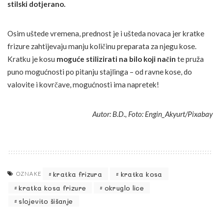
stilski dotjerano.
Osim uštede vremena, prednost je i ušteda novaca jer kratke
frizure zahtijevaju manju količinu preparata za njegu kose.
Kratku je kosu
moguće stilizirati na bilo koji način
te pruža
puno mogućnosti po pitanju stajlinga – od ravne kose, do
valovite i kovrčave, mogućnosti ima napretek!
Autor: B.D., Foto: Engin_Akyurt/Pixabay
kratka frizura
kratka kosa
OZNAKE
kratka kosa frizure
okruglo lice
slojevito šišanje