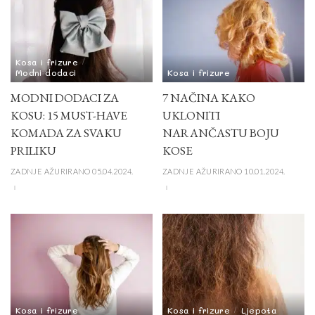
Kosa i frizure
Modni dodaci
Kosa i frizure
MODNI DODACI ZA
7 NAČINA KAKO
KOSU: 15 MUST-HAVE
UKLONITI
KOMADA ZA SVAKU
NARANČASTU BOJU
PRILIKU
KOSE
ZADNJE AŽURIRANO 05.04.2024.
ZADNJE AŽURIRANO 10.01.2024.
Kosa i frizure
Kosa i frizure
Ljepota