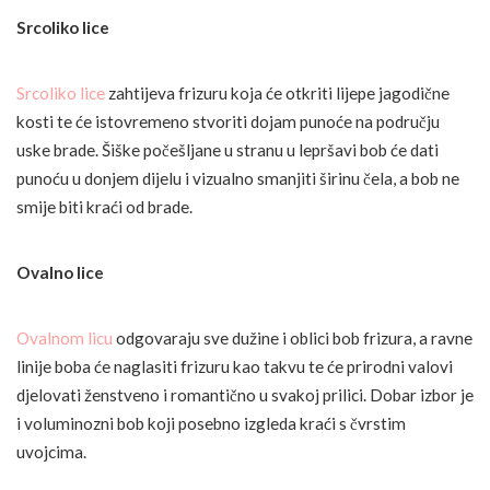
Srcoliko lice
Srcoliko lice
zahtijeva frizuru koja će otkriti lijepe jagodične
kosti te će istovremeno stvoriti dojam punoće na području
uske brade. Šiške počešljane u stranu u lepršavi bob će dati
punoću u donjem dijelu i vizualno smanjiti širinu čela, a bob ne
smije biti kraći od brade.
Ovalno lice
Ovalnom licu
odgovaraju sve dužine i oblici bob frizura, a ravne
linije boba će naglasiti frizuru kao takvu te će prirodni valovi
djelovati ženstveno i romantično u svakoj prilici. Dobar izbor je
i voluminozni bob koji posebno izgleda kraći s čvrstim
uvojcima.