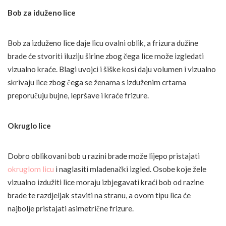
Bob za iduženo lice
Bob za izduženo lice daje licu ovalni oblik, a frizura dužine
brade će stvoriti iluziju širine zbog čega lice može izgledati
vizualno kraće. Blagi uvojci i šiške kosi daju volumen i vizualno
skrivaju lice zbog čega se ženama s izduženim crtama
preporučuju bujne, lepršave i kraće frizure.
Okruglo lice
Dobro oblikovani bob u razini brade može lijepo pristajati
okruglom licu
i naglasiti mladenački izgled. Osobe koje žele
vizualno izdužiti lice moraju izbjegavati kraći bob od razine
brade te razdjeljak staviti na stranu, a ovom tipu lica će
najbolje pristajati asimetrične frizure.