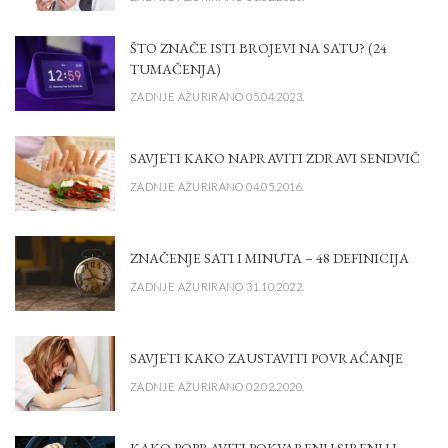
ŠTO ZNAČE ISTI BROJEVI NA SATU? (24
TUMAČENJA)
ZADNJE AŽURIRANO 05.04.2023.
SAVJETI KAKO NAPRAVITI ZDRAVI SENDVIČ
ZADNJE AŽURIRANO 04.05.2016.
ZNAČENJE SATI I MINUTA – 48 DEFINICIJA
ZADNJE AŽURIRANO 31.10.2022.
SAVJETI KAKO ZAUSTAVITI POVRAĆANJE
ZADNJE AŽURIRANO 02.02.2020.
KAKO POPRAVITI POKVARENU SIRENU I