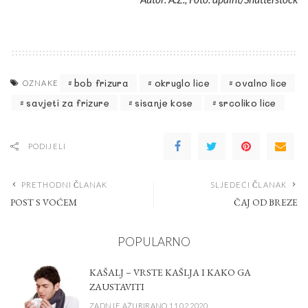
bob frizura
okruglo lice
ovalno lice
OZNAKE
savjeti za frizure
sisanje kose
srcoliko lice
PODIJELI
PRETHODNI ČLANAK
SLJEDEĆI ČLANAK
POST S VOĆEM
ČAJ OD BREZE
POPULARNO
KAŠALJ – VRSTE KAŠLJA I KAKO GA
ZAUSTAVITI
ZADNJE AŽURIRANO 11.02.2020.