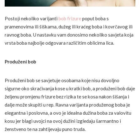
Postoji nekoliko varijanti
bob frizure
poput boba s
pramenovima ili šiškama, dužeg ili kraćeg boba i kovrčavog ili
ravnog boba. U nastavku vam donosimo nekoliko savjeta koja
vrsta boba najbolje odgovara različitim oblicima lica.
Produženi bob
Produženi bob se savjetuje osobama koje nisu dovoljno
sigurne oko skraćivanja kose u kratki bob, a produženi bob daje
željenu promjenu frizure bez rizika te se kosa nakon šišanja i
dalje može skupiti u rep. Ravna varijanta produženog boba je
elegantna i poslovna, a ovo je idealna dužina boba za valovitu
kosu jer blagi uvojci na ovoj dužini izgledaju šarmantno i
ženstveno te na zahtijevaju puno truda.