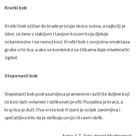
Kratki bob
Kratki bob ošišan do brade pristaje skoro svima, a najbolji je
izbor za žene s slabijom i tanjom kosom koja djeluje
voluminozno i na ravnoj kosi. Kratki bob s uvojcima omekšava
grube crte lica, a ako se kombinira sa šiškama daje mladenački
izgled.
Stepenasti bob
Stepenasti bob podrazumijeva pramenove različite duljine koji
će kosi dati volumen i oblikovati profil. Pozadina je kraća, a
kraj lica je duži. Ova vrsta bob frizure je uvijek zanimljiva i
upečatljiva bilo da je oblikuju uvojci ili ravni oblik.
Autor: A.Z., Foto: dpaint/Shutterstock