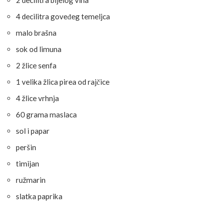
4 decilitra goveđeg temeljca
malo brašna
sok od limuna
2 žlice senfa
1 velika žlica pirea od rajčice
4 žlice vrhnja
60 grama maslaca
sol i papar
peršin
timijan
ružmarin
slatka paprika