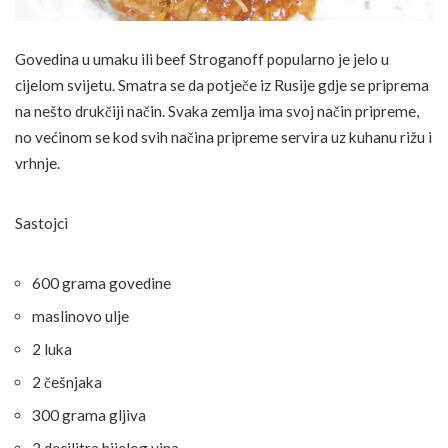
Govedina u umaku ili beef Stroganoff popularno je jelo u
cijelom svijetu. Smatra se da potječe iz Rusije gdje se priprema
na nešto drukčiji način. Svaka zemlja ima svoj način pripreme,
no većinom se kod svih načina pripreme servira uz kuhanu rižu i
vrhnje.
Sastojci
600 grama govedine
maslinovo ulje
2 luka
2 češnjaka
300 grama gljiva
2 decilitra bijelog vina