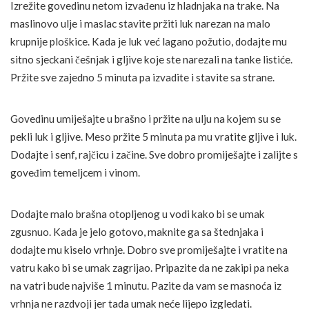
Izrežite govedinu netom izvađenu iz hladnjaka na trake. Na
maslinovo ulje i maslac stavite pržiti luk narezan na malo
krupnije ploškice. Kada je luk već lagano požutio, dodajte mu
sitno sjeckani češnjak i gljive koje ste narezali na tanke listiće.
Pržite sve zajedno 5 minuta pa izvadite i stavite sa strane.
Govedinu umiješajte u brašno i pržite na ulju na kojem su se
pekli luk i gljive. Meso pržite 5 minuta pa mu vratite gljive i luk.
Dodajte i senf, rajčicu i začine. Sve dobro promiješajte i zalijte s
goveđim temeljcem i vinom.
Dodajte malo brašna otopljenog u vodi kako bi se umak
zgusnuo. Kada je jelo gotovo, maknite ga sa štednjaka i
dodajte mu kiselo vrhnje. Dobro sve promiješajte i vratite na
vatru kako bi se umak zagrijao. Pripazite da ne zakipi pa neka
na vatri bude najviše 1 minutu. Pazite da vam se masnoća iz
vrhnja ne razdvoji jer tada umak neće lijepo izgledati.