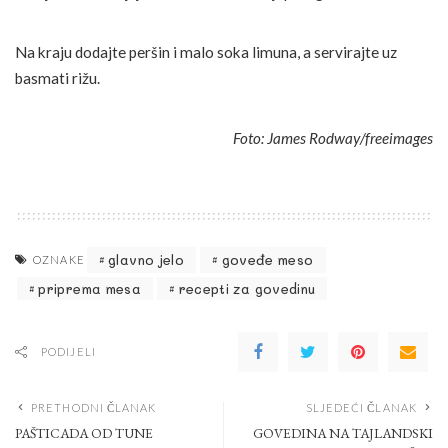
Na kraju dodajte peršin i malo soka limuna, a servirajte uz
basmati rižu.
Foto: James Rodway/freeimages
glavno jelo
goveđe meso
OZNAKE
priprema mesa
recepti za govedinu
PODIJELI
PRETHODNI ČLANAK
SLJEDEĆI ČLANAK
PAŠTICADA OD TUNE
GOVEDINA NA TAJLANDSKI