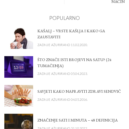
NAČIN
POPULARNO
KAŠALJ – VRSTE KAŠLJA I KAKO GA
ZAUSTAVITI
ZADNJE AŽURIRANO 11.02.2020.
ŠTO ZNAČE ISTI BROJEVI NA SATU? (24
TUMAČENJA)
ZADNJE AŽURIRANO 05.04.2023.
SAVJETI KAKO NAPRAVITI ZDRAVI SENDVIČ
ZADNJE AŽURIRANO 04.05.2016.
ZNAČENJE SATI I MINUTA – 48 DEFINICIJA
ZADNJE AŽURIRANO 31.10.2022.