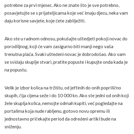
potrebne za prvi mjesec. Ako ne znate što je sve potrebno,
posavjetujte se s prijateljicama koje već imaju djecu, neka vam
daju korisne savjete, koje ćete zabilježiti.
Ako ste u radnom odnosu, pokušajte uštedjeti pokoji novac do
porodiljnog, koji će vam zasigurno biti manji nego vaša
trenutna plaća. Svaki ušteđeni novac je dobrodošao. Ako vam
se sviđaju skuplje stvari, pratite popuste i kupujte onda kada je
na popustu.
Velik je izbor kolica na tržištu, od jeftinih do onih poprilično
skupih, čija cijena seže i do 10 000 kn. Ako ste jedni od onih koji
žele skuplja kolica, nemojte odmah kupiti, već pogledajte na
portalima koja nude rabljenu, gotovo novu opremu ili
jednostavno pričekajte period da određeni artikl bude na
sniženju.