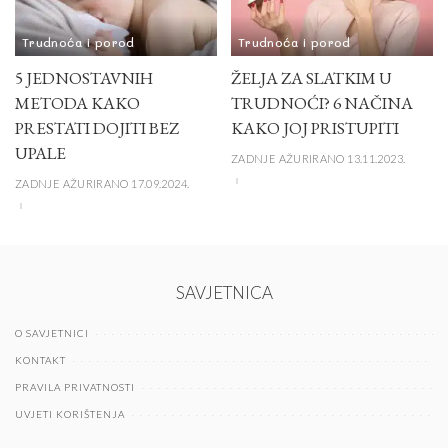
Trudnoća i porod
Trudnoća i porod
5 JEDNOSTAVNIH
ŽELJA ZA SLATKIM U
METODA KAKO
TRUDNOĆI? 6 NAČINA
PRESTATI DOJITI BEZ
KAKO JOJ PRISTUPITI
UPALE
ZADNJE AŽURIRANO 13.11.2023.
ZADNJE AŽURIRANO 17.09.2024.
SAVJETNICA
O SAVJETNICI
KONTAKT
PRAVILA PRIVATNOSTI
UVJETI KORIŠTENJA