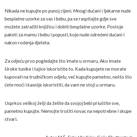
Nikada ne kupujte po punoj cijeni. Mnogi dućani i ljekarne nude
besplatne uzorke za vas i bebu, pa se raspitajte gdje sve
možete zatražiti knjižicu i dobiti besplatne uzorke. Postoje
paketi za mamu i bebu i popusti, koje nude određeni dućani i
nakon rođenja djeteta.
Za odjeću prvo pogledajte što imate u ormaru. Ako imate
široke tunike i tajice iskoristite to. Kada kupujete ne morate
kupovati na trudničkom odjelu, već kupujte pametno, nešto što
ćete moći i kasnije iskoristiti, da vam ne stoji u ormaru.
Usprkos velikoj želji da želite da svojoj bebi priuštite sve,
pametno kupujte. Nemojte trošiti novac na nepotrebne i skupe
stvari.