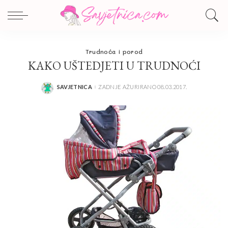
Trudnoća i porod
KAKO UŠTEDJETI U TRUDNOĆI
SAVJETNICA
ZADNJE AŽURIRANO 08.03.2017.
POSTED
BY