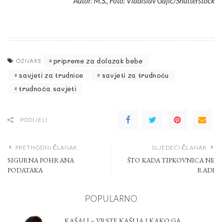
Autor: M.Š., Foto: Vladislav Gajic/Shutterstock
pripreme za dolazak bebe
OZNAKE
savjeti za trudnice
savjeti za trudnoću
trudnoća savjeti
PODIJELI
PRETHODNI ČLANAK
SLJEDEĆI ČLANAK
SIGURNA POHRANA
ŠTO KADA TIPKOVNICA NE
PODATAKA
RADI
POPULARNO
KAŠALJ – VRSTE KAŠLJA I KAKO GA