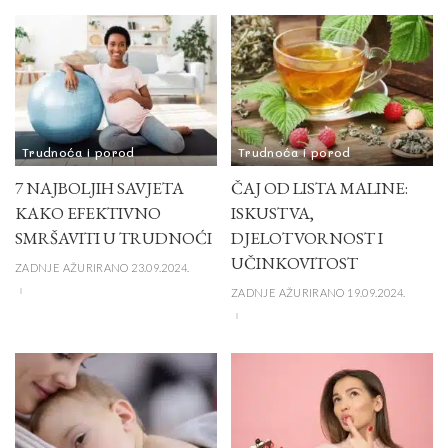
Trudnoća i porod
Trudnoća i porod
7 NAJBOLJIH SAVJETA
ČAJ OD LISTA MALINE:
KAKO EFEKTIVNO
ISKUSTVA,
SMRŠAVITI U TRUDNOĆI
DJELOTVORNOST I
UČINKOVITOST
ZADNJE AŽURIRANO 23.09.2024.
ZADNJE AŽURIRANO 19.09.2024.