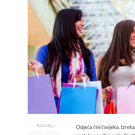
PODIJELI
Odjeća čini čovjeka. Izreka 