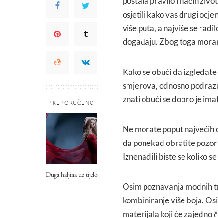
postala pravilo i način život
osjetili kako vas drugi ocje
više puta, a najviše se radi
događaju. Zbog toga moramo 
Kako se obući da izgledate 
smjerova, odnosno podrazum
znati obući se dobro je ima
PREPORUČENO
Ne morate poput najvećih ob
da ponekad obratite pozorn
Iznenadili biste se koliko s
Duga haljina uz tijelo
Osim poznavanja modnih tre
kombiniranje više boja. Osi
materijala koji će zajedno 