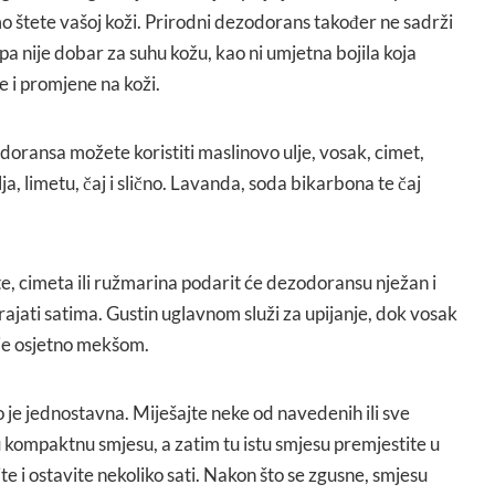
o štete vašoj koži. Prirodni dezodorans također ne sadrži
pa nije dobar za suhu kožu, kao ni umjetna bojila koja
e i promjene na koži.
oransa možete koristiti maslinovo ulje, vosak, cimet,
a, limetu, čaj i slično. Lavanda, soda bikarbona te čaj
te, cimeta ili ružmarina podarit će dezodoransu nježan i
trajati satima. Gustin uglavnom služi za upijanje, dok vosak
 je osjetno mekšom.
je jednostavna. Miješajte neke od navedenih ili sve
u kompaktnu smjesu, a zatim tu istu smjesu premjestite u
te i ostavite nekoliko sati. Nakon što se zgusne, smjesu