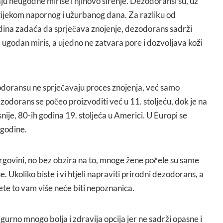
u neugodne mirise i njihovo širenje. Dezodoransi su, uz
 tijekom napornog i užurbanog dana. Za razliku od
edina zadaća da sprječava znojenje, dezodorans sadrži
 ugodan miris, a ujedno ne zatvara pore i dozvoljava koži
odoransu ne sprječavaju proces znojenja, već samo
ezodorans se počeo proizvoditi već u 11. stoljeću, dok je na
snije, 80-ih godina 19. stoljeća u Americi. U Europi se
 godine.
trgovini, no bez obzira na to, mnoge žene počele su same
 Ukoliko biste i vi htjeli napraviti prirodni dezodorans, a
ete to vam više neće biti nepoznanica.
gurno mnogo bolja i zdravija opcija jer ne sadrži opasne i