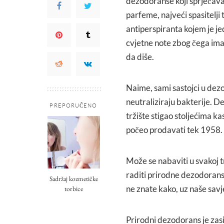
dezodoranse koji sprječavaj
parfeme, najveći spasitelji
antiperspiranta kojem je j
cvjetne note zbog čega ima
da diše.
Naime, sami sastojci u dez
neutraliziraju bakterije. D
PREPORUČENO
tržište stigao stoljećima ka
počeo prodavati tek 1958.
Može se nabaviti u svakoj 
raditi prirodne dezodoranse.
Sadržaj kozmetičke
ne znate kako, uz naše savj
torbice
Prirodni dezodorans je zasi