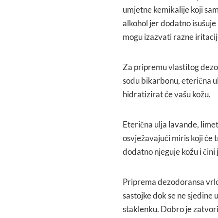
umjetne kemikalije koji sam
alkohol jer dodatno isušuje 
mogu izazvati razne iritacij
Za pripremu vlastitog dezod
sodu bikarbonu, eterična ulj
hidratizirat će vašu kožu.
Eterična ulja lavande, lime
osvježavajući miris koji će 
dodatno njeguje kožu i čini
Priprema dezodoransa vrlo 
sastojke dok se ne sjedine 
staklenku. Dobro je zatvori