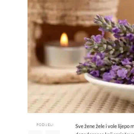
PODIJELI
Sve žene žele i vole lijepo 