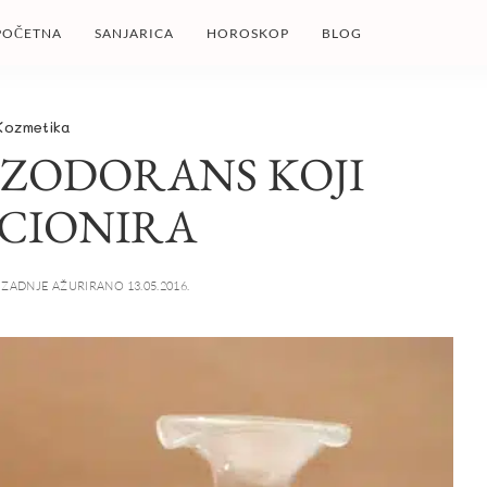
POČETNA
SANJARICA
HOROSKOP
BLOG
Kozmetika
EZODORANS KOJI
CIONIRA
ZADNJE AŽURIRANO 13.05.2016.