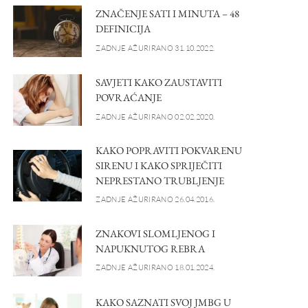
ZNAČENJE SATI I MINUTA – 48
DEFINICIJA
ZADNJE AŽURIRANO 31.10.2022.
SAVJETI KAKO ZAUSTAVITI
POVRAĆANJE
ZADNJE AŽURIRANO 02.02.2020.
KAKO POPRAVITI POKVARENU
SIRENU I KAKO SPRIJEČITI
NEPRESTANO TRUBLJENJE
ZADNJE AŽURIRANO 26.04.2016.
ZNAKOVI SLOMLJENOG I
NAPUKNUTOG REBRA
ZADNJE AŽURIRANO 18.01.2024.
KAKO SAZNATI SVOJ JMBG U