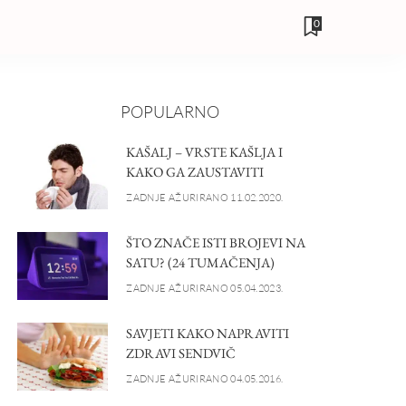
0
POPULARNO
KAŠALJ – VRSTE KAŠLJA I
KAKO GA ZAUSTAVITI
ZADNJE AŽURIRANO 11.02.2020.
ŠTO ZNAČE ISTI BROJEVI NA
SATU? (24 TUMAČENJA)
ZADNJE AŽURIRANO 05.04.2023.
SAVJETI KAKO NAPRAVITI
ZDRAVI SENDVIČ
ZADNJE AŽURIRANO 04.05.2016.