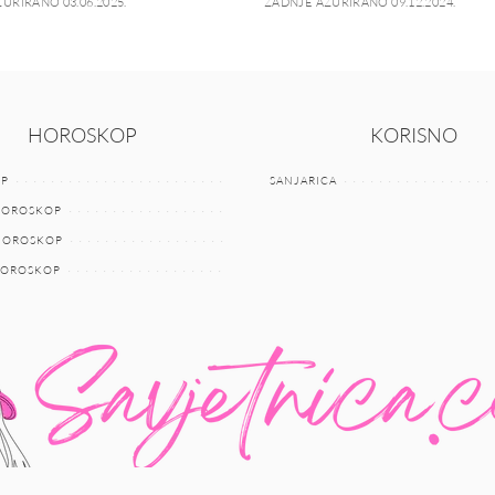
URIRANO 03.06.2025.
ZADNJE AŽURIRANO 09.12.2024.
HOROSKOP
KORISNO
P
SANJARICA
HOROSKOP
 HOROSKOP
HOROSKOP