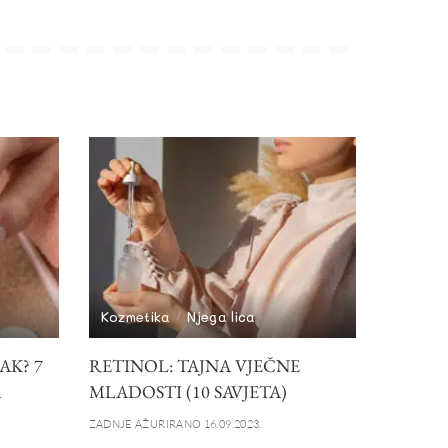
Kozmetika
Njega lica
AK? 7
RETINOL: TAJNA VJEČNE
A
MLADOSTI (10 SAVJETA)
ZADNJE AŽURIRANO 16.09.2023.