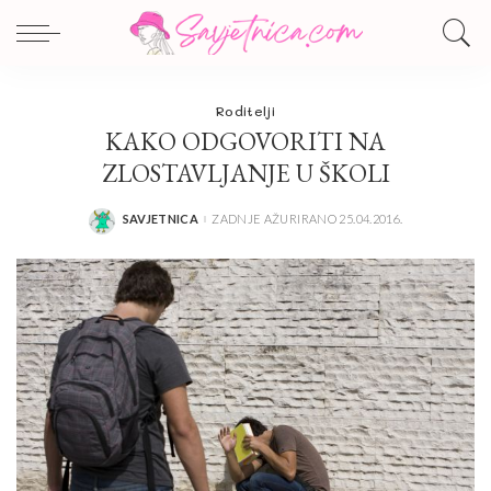
Roditelji
KAKO ODGOVORITI NA
ZLOSTAVLJANJE U ŠKOLI
SAVJETNICA
ZADNJE AŽURIRANO 25.04.2016.
POSTED
BY