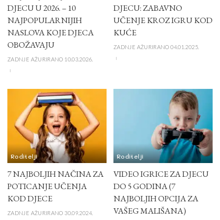
DJECU U 2026. – 10
DJECU: ZABAVNO
NAJPOPULARNIJIH
UČENJE KROZ IGRU KOD
NASLOVA KOJE DJECA
KUĆE
OBOŽAVAJU
ZADNJE AŽURIRANO 04.01.2025.
ZADNJE AŽURIRANO 10.03.2026.
Roditelji
Roditelji
7 NAJBOLJIH NAČINA ZA
VIDEO IGRICE ZA DJECU
POTICANJE UČENJA
DO 5 GODINA (7
KOD DJECE
NAJBOLJIH OPCIJA ZA
VAŠEG MALIŠANA)
ZADNJE AŽURIRANO 30.09.2024.