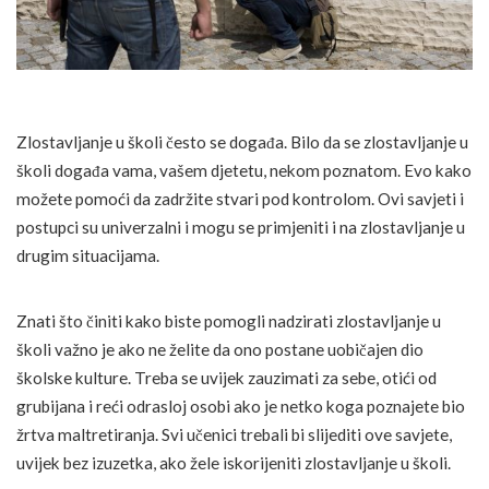
Zlostavljanje u školi često se događa. Bilo da se zlostavljanje u
školi događa vama, vašem djetetu, nekom poznatom. Evo kako
možete pomoći da zadržite stvari pod kontrolom. Ovi savjeti i
postupci su univerzalni i mogu se primjeniti i na zlostavljanje u
drugim situacijama.
Znati što činiti kako biste pomogli nadzirati zlostavljanje u
školi važno je ako ne želite da ono postane uobičajen dio
školske kulture. Treba se uvijek zauzimati za sebe, otići od
grubijana i reći odrasloj osobi ako je netko koga poznajete bio
žrtva maltretiranja. Svi učenici trebali bi slijediti ove savjete,
uvijek bez izuzetka, ako žele iskorijeniti zlostavljanje u školi.