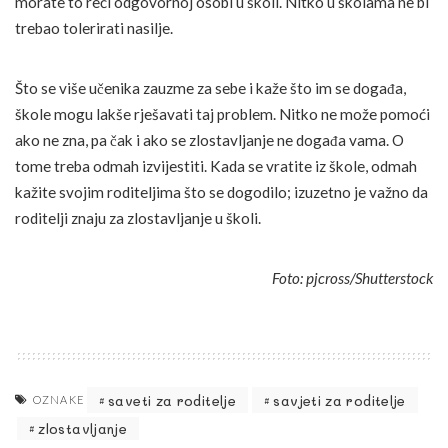
morate to reći odgovornoj osobi u školi. Nitko u školama ne bi
trebao tolerirati nasilje.
Što se više učenika zauzme za sebe i kaže što im se događa,
škole mogu lakše rješavati taj problem. Nitko ne može pomoći
ako ne zna, pa čak i ako se zlostavljanje ne događa vama. O
tome treba odmah izvijestiti. Kada se vratite iz škole, odmah
kažite svojim roditeljima što se dogodilo; izuzetno je važno da
roditelji znaju za zlostavljanje u školi.
Foto: pjcross/Shutterstock
saveti za roditelje
savjeti za roditelje
OZNAKE
zlostavljanje