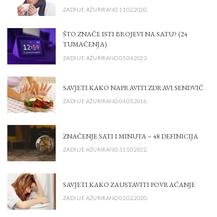
ZADNJE AŽURIRANO 11.02.2020.
ŠTO ZNAČE ISTI BROJEVI NA SATU? (24
TUMAČENJA)
ZADNJE AŽURIRANO 05.04.2023.
SAVJETI KAKO NAPRAVITI ZDRAVI SENDVIČ
ZADNJE AŽURIRANO 04.05.2016.
ZNAČENJE SATI I MINUTA – 48 DEFINICIJA
ZADNJE AŽURIRANO 31.10.2022.
SAVJETI KAKO ZAUSTAVITI POVRAĆANJE
ZADNJE AŽURIRANO 02.02.2020.