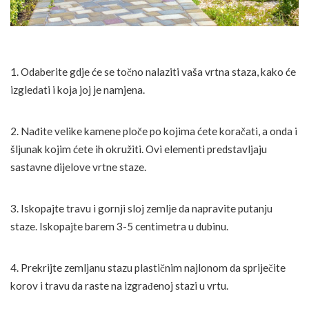
1. Odaberite gdje će se točno nalaziti vaša vrtna staza, kako će
izgledati i koja joj je namjena.
2. Nađite velike kamene ploče po kojima ćete koračati, a onda i
šljunak kojim ćete ih okružiti. Ovi elementi predstavljaju
sastavne dijelove vrtne staze.
3. Iskopajte travu i gornji sloj zemlje da napravite putanju
staze. Iskopajte barem 3-5 centimetra u dubinu.
4. Prekrijte zemljanu stazu plastičnim najlonom da spriječite
korov i travu da raste na izgrađenoj stazi u vrtu.