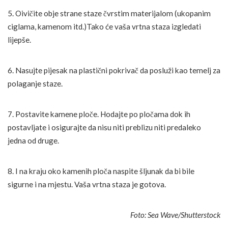
5. Oivičite obje strane staze čvrstim materijalom (ukopanim
ciglama, kamenom itd.)Tako će vaša vrtna staza izgledati
lijepše.
6. Nasujte pijesak na plastični pokrivač da posluži kao temelj za
polaganje staze.
7. Postavite kamene ploče. Hodajte po pločama dok ih
postavljate i osigurajte da nisu niti preblizu niti predaleko
jedna od druge.
8. I na kraju oko kamenih ploča naspite šljunak da bi bile
sigurne i na mjestu. Vaša vrtna staza je gotova.
Foto: Sea Wave/Shutterstock