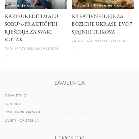
Uređenje doma
Novosti
Uređenje doma
KAKO UREDITI MALU
KREATIVNE IDEJE ZA
SOBU? 6 PRAKTIČNIH
BOŽIĆNE UKRASE: EVO 7
RJEŠENJA ZA SVAKI
SJAJNIH TRIKOVA
KUTAK
ZADNJE AŽURIRANO 18.11.2024.
ZADNJE AŽURIRANO 29.11.2024.
SAVJETNICA
O SAVJETNICI
KONTAKT
PRAVILA PRIVATNOSTI
UVJETI KORIŠTENJA
HOROSKOP