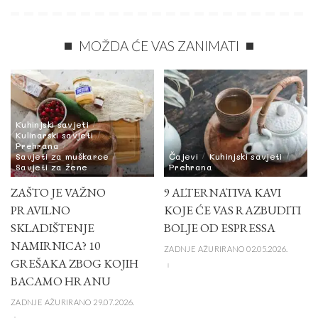
MOŽDA ĆE VAS ZANIMATI
Kuhinjski savjeti
Kulinarski savjeti
Prehrana
Savjeti za muškarce
Čajevi
Kuhinjski savjeti
Savjeti za žene
Prehrana
ZAŠTO JE VAŽNO
9 ALTERNATIVA KAVI
PRAVILNO
KOJE ĆE VAS RAZBUDITI
SKLADIŠTENJE
BOLJE OD ESPRESSA
NAMIRNICA? 10
ZADNJE AŽURIRANO 02.05.2026.
GREŠAKA ZBOG KOJIH
BACAMO HRANU
ZADNJE AŽURIRANO 29.07.2026.