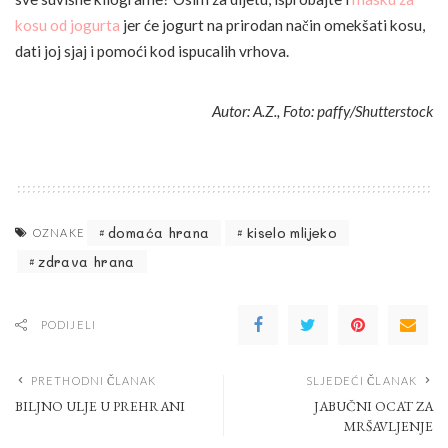
kosu od jogurta
jer će jogurt na prirodan način omekšati kosu,
dati joj sjaj i pomoći kod ispucalih vrhova.
Autor: A.Z., Foto: paffy/Shutterstock
domaća hrana
kiselo mlijeko
OZNAKE
zdrava hrana
PODIJELI
PRETHODNI ČLANAK
SLJEDEĆI ČLANAK
BILJNO ULJE U PREHRANI
JABUČNI OCAT ZA
MRŠAVLJENJE