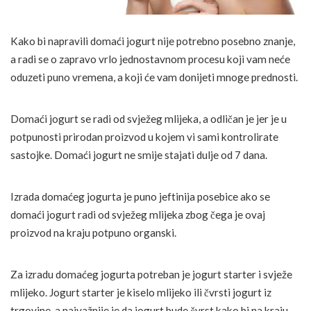
Kako bi napravili domaći jogurt nije potrebno posebno znanje,
a radi se o zapravo vrlo jednostavnom procesu koji vam neće
oduzeti puno vremena, a koji će vam donijeti mnoge prednosti.
Domaći jogurt se radi od svježeg mlijeka, a odličan je jer je u
potpunosti prirodan proizvod u kojem vi sami kontrolirate
sastojke. Domaći jogurt ne smije stajati dulje od 7 dana.
Izrada domaćeg jogurta je puno jeftinija posebice ako se
domaći jogurt radi od svježeg mlijeka zbog čega je ovaj
proizvod na kraju potpuno organski.
Za izradu domaćeg jogurta potreban je jogurt starter i svježe
mlijeko. Jogurt starter je kiselo mlijeko ili čvrsti jogurt iz
trgovine, a najvažnije je da jogurt bude čvrst kako bi na kraju