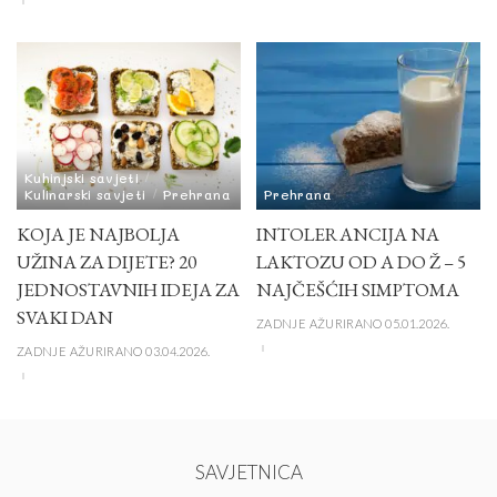
Kuhinjski savjeti
Kulinarski savjeti
Prehrana
Prehrana
KOJA JE NAJBOLJA
INTOLERANCIJA NA
UŽINA ZA DIJETE? 20
LAKTOZU OD A DO Ž – 5
JEDNOSTAVNIH IDEJA ZA
NAJČEŠĆIH SIMPTOMA
SVAKI DAN
ZADNJE AŽURIRANO 05.01.2026.
ZADNJE AŽURIRANO 03.04.2026.
SAVJETNICA