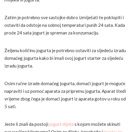
Zatim je potrebno sve sastojke dobro izmiješati te poklopiti i
ostaviti da odstoje na sobnoj temperaturi punih 24 sata. Kada
prođe 24 sata jogurt je spreman za konzumaciju.
Željenu količinu jogurta je potrebno ostaviti za sljedeću izradu
domaćeg jogurta kako bi imali svoj jogurt starter za sljedeću
izradu jogurta.
Osim ručne izrade domaćeg jogurta, domaći jogurt je moguće
napraviti i uz pomoć aparata za pripremu jogurta. Aparat štedi
vrijeme zbog čega je domaći jogurt iz aparata gotov u roku od
5 sati.
Jeste li znali da postoji
jogurt dijeta
s kojom možete skinuti
sve suvišne kilograme? Osim za dijetu, isprobajte i
masku za