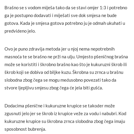
Brašno se s vodom miješa tako da se stavi omjer 1:3 i potrebno
ga je postupno dodavati i miješati sve dok smjesa ne bude
gotova. Kada je smjesa gotova potrebno ju je odmah ukuhati u
predviđeno jelo.
Ovo je puno zdravija metoda jer u njoj nema nepotrebnih
masnoća te se brašno ne prži na ulju. Umjesto pšeničnog brašna
može se koristiti i škrobno brašno kao što je kukuruzni škrob ili
škrob koji se dobiva od biljke kuzu. Škrobna su zrnca u brašnu
slobodna zbog čega se mogu međusobno povezati tako da
stvore ljepljivu smjesu zbog čega će jela biti gušća.
Dodacima pšenične i kukuruzne krupice se također može
zgusnuti jelo jer se škrob iz krupice veže za vodu i nabubri. Kod
kukuruzne krupice su škrobna zrnca slobodna zbog čega imaju
sposobnost bubrenja.