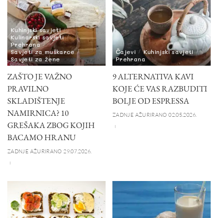
Kuhinjski savjeti
Kulinarski savjeti
Prehrana
Savjeti za muškarce
Čajevi
Kuhinjski savjeti
Savjeti za žene
Prehrana
ZAŠTO JE VAŽNO
9 ALTERNATIVA KAVI
PRAVILNO
KOJE ĆE VAS RAZBUDITI
SKLADIŠTENJE
BOLJE OD ESPRESSA
NAMIRNICA? 10
ZADNJE AŽURIRANO 02.05.2026.
GREŠAKA ZBOG KOJIH
BACAMO HRANU
ZADNJE AŽURIRANO 29.07.2026.