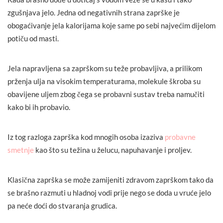
zgušnjava jelo. Jedna od negativnih strana zaprške je
obogaćivanje jela kalorijama koje same po sebi najvećim dijelom
potiču od masti.
Jela napravljena sa zaprškom su teže probavljiva, a prilikom
prženja ulja na visokim temperaturama, molekule škroba su
obavijene uljem zbog čega se probavni sustav treba namučiti
kako bi ih probavio.
Iz tog razloga zaprška kod mnogih osoba izaziva
probavne
smetnje
kao što su težina u želucu, napuhavanje i proljev.
Klasična zaprška se može zamijeniti zdravom zaprškom tako da
se brašno razmuti u hladnoj vodi prije nego se doda u vruće jelo
pa neće doći do stvaranja grudica.