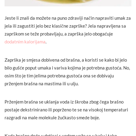
Jeste li znali da možete na puno zdraviji način napraviti umak za
jela ili zagustiti jelo bez klasične zaprške? Jela napravljena sa
zaprškom se teže probavljaju, a zaprška jelo obogaćuje
dodatnim kalorijama
.
Zaprška je smjesa dobivena od brašna, a koristi se kako bi jelo
bilo gušće poput umaka i variva kojima je potrebna gustoća. No,
osim što je tim jelima potrebna gustoća ona se dobivaju
prženjem brašna na mastima ili u ulju.
Prženjem brašna se uklanja voda iz škroba zbog čega brašno
postaje dekstrinirano ili poprženo te se na visokoj temperaturi
razgradi na male molekule žućkasto smeđe boje.
Kada brašno dođe u doticaj s vodom veže se u kašu i tako