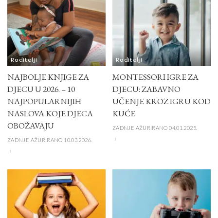
Roditelji
Roditelji
NAJBOLJE KNJIGE ZA
MONTESSORI IGRE ZA
DJECU U 2026. – 10
DJECU: ZABAVNO
NAJPOPULARNIJIH
UČENJE KROZ IGRU KOD
NASLOVA KOJE DJECA
KUĆE
OBOŽAVAJU
ZADNJE AŽURIRANO 04.01.2025.
ZADNJE AŽURIRANO 10.03.2026.