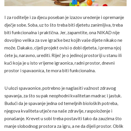
I za roditelje i za djecu poseban je izazov uređenje i opremanje
dječje sobe. Soba, uz to što treba biti djetetu zanimljiva, treba
biti funkcionalna i praktična. Jer, zapamtite, ona NIKAD nije
dovoljno velika za sve igračke bez kojih vaše dijete nikako ne
može. Dakako, cijeli projekt ovisi o dobi djeteta, i prema njoj
ćete ju, naravno, urediti. Riječ je o jedinoj prostoriji u stanu ili
kući koja je u isto vrijeme igraonica, radni prostor, dnevni
prostor i spavaonica, te mora biti funkcionalna.
U ulozi spavaonice, potrebno je naglasiti važnost zdravog
spavanja, za što su pak neophodni kvalitetan madrac i jastuk.
Budući da je spavanje jedna od temeljnih bioloških potreba,
njegova kvaliteta utječe na naše zdravlje, raspoloženje i
ponašanje. Krevet u sobi treba postaviti tako da zauzima što
manje slobodnog prostora za igru, a ne da dijeli prostor. Oblik