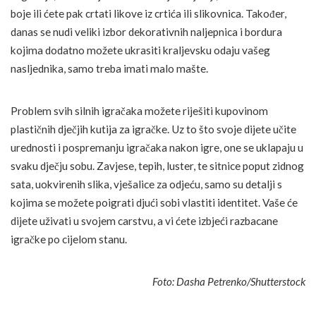
boje ili ćete pak crtati likove iz crtića ili slikovnica. Također,
danas se nudi veliki izbor dekorativnih naljepnica i bordura
kojima dodatno možete ukrasiti kraljevsku odaju vašeg
nasljednika, samo treba imati malo mašte.
Problem svih silnih igračaka možete riješiti kupovinom
plastičnih dječjih kutija za igračke. Uz to što svoje dijete učite
urednosti i pospremanju igračaka nakon igre, one se uklapaju u
svaku dječju sobu. Zavjese, tepih, luster, te sitnice poput zidnog
sata, uokvirenih slika, vješalice za odjeću, samo su detalji s
kojima se možete poigrati djući sobi vlastiti identitet. Vaše će
dijete uživati u svojem carstvu, a vi ćete izbjeći razbacane
igračke po cijelom stanu.
Foto: Dasha Petrenko/Shutterstock