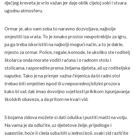
dječjeg kreveta je vrlo važan jer daje oblik cijeloj sobi i stvara
ugodnu atmosferu.
Ormar je, ako vam soba to naravno dozvoljava, najbolje
smjestiti iza vrata. To je ionako prostor neupotrebljiv za igru,
pa ga treba iskoristiti na najbolji mogući način, a to je dakle,
mjesto za ormar. Police, regale, komode, te ukoliko ste roditelj
školarca onda morate voditi računa i o radnom stolu i
stolicama, rasporedite prema željama djeteta, ali uz roditeljske
naputke. Tako je na primjer važna činjenica da bi radni stol
trebao biti smješten ispod ili u neposrednoj blizini prozora
kako bi vaš đak imao dovoljno svjetlosti prikikom ispunjavanja
školskih obaveza, a da pritom ne kvari vid.
S bojama zidova možete si dati oduška i pustiti mašti na volju.
Na vama je da odlučite, uz djetetove želje, prijedloge i
sugestije, hoće li cijela soba biti u jednoj boji, svaki zid različite