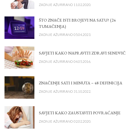
ZADNJE AŽURIRANO 11.02.2020.
ŠTO ZNAČE ISTI BROJEVI NA SATU? (24
TUMAČENJA)
ZADNJE AŽURIRANO 05.04.2023.
SAVJETI KAKO NAPRAVITI ZDRAVI SENDVIČ
ZADNJE AŽURIRANO 04.05.2016.
ZNAČENJE SATI I MINUTA – 48 DEFINICIJA
ZADNJE AŽURIRANO 31.10.2022.
SAVJETI KAKO ZAUSTAVITI POVRAĆANJE
ZADNJE AŽURIRANO 02.02.2020.