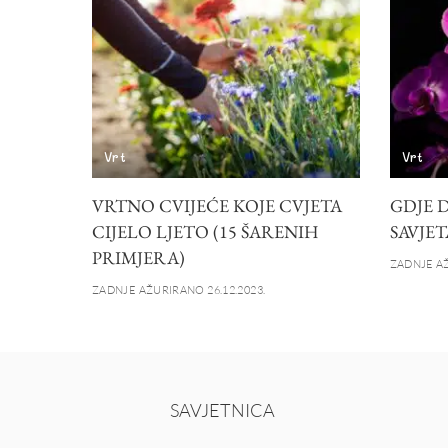
Vrt
Vrt
VRTNO CVIJEĆE KOJE CVJETA
GDJE D
CIJELO LJETO (15 ŠARENIH
SAVJET
PRIMJERA)
ZADNJE AŽ
ZADNJE AŽURIRANO 26.12.2023.
SAVJETNICA