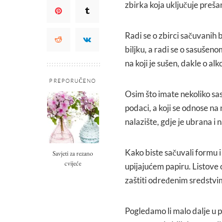
zbirka koja uključuje preš
Radi se o zbirci sačuvanih b
biljku, a radi se o sasušeno
na koji je sušen, dakle o a
PREPORUČENO
Osim što imate nekoliko sasu
podaci, a koji se odnose na
nalazište, gdje je ubrana i 
Kako biste sačuvali formu i 
Savjeti za rezano
cvijeće
upijajućem papiru. Listove 
zaštiti određenim sredstvi
Pogledamo li malo dalje u 