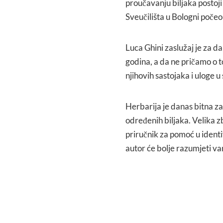
proučavanju biljaka postoji 
Sveučilišta u Bologni počeo pr
Luca Ghini zaslužaj je za d
godina, a da ne pričamo o t
njihovih sastojaka i uloge
Herbarija je danas bitna z
određenih biljaka. Velika zb
priručnik za pomoć u identif
autor će bolje razumjeti var