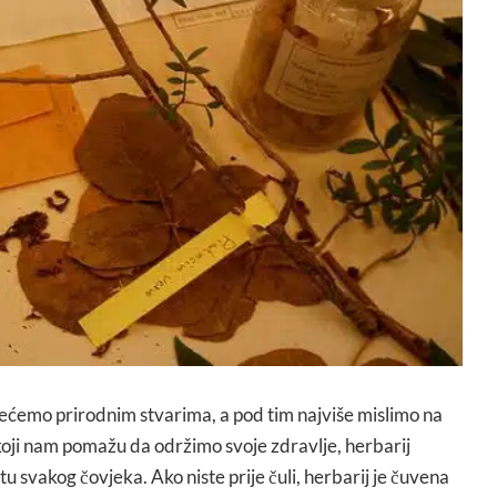
ećemo prirodnim stvarima, a pod tim najviše mislimo na
oji nam pomažu da održimo svoje zdravlje, herbarij
tu svakog čovjeka. Ako niste prije čuli, herbarij je čuvena