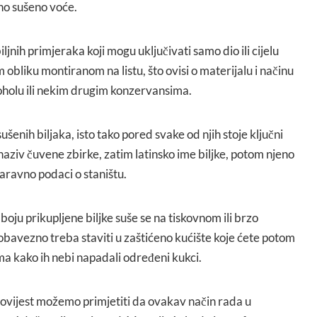
ano sušeno voće.
iljnih primjeraka koji mogu uključivati samo dio ili cijelu
m obliku montiranom na listu, što ovisi o materijalu i načinu
lkoholu ili nekim drugim konzervansima.
šenih biljaka, isto tako pored svake od njih stoje ključni
 naziv čuvene zbirke, zatim latinsko ime biljke, potom njeno
naravno podaci o staništu.
boju prikupljene biljke suše se na tiskovnom ili brzo
obavezno treba staviti u zaštićeno kućište koje ćete potom
ma kako ih nebi napadali određeni kukci.
povijest možemo primjetiti da ovakav način rada u