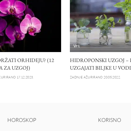
Vrt
RŽATI ORHIDEJU? (12
HIDROPONSKI UZGOJ –
A ZA UZGOJ)
UZGAJATI BILJKE U VODI
URIRANO 17.12.2023.
ZADNJE AŽURIRANO 20.05.2022.
HOROSKOP
KORISNO