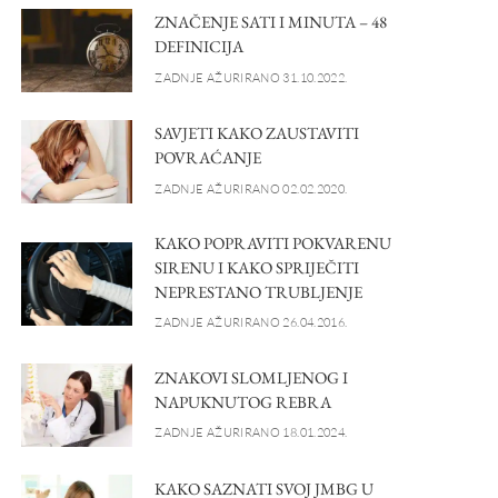
ZNAČENJE SATI I MINUTA – 48
DEFINICIJA
ZADNJE AŽURIRANO 31.10.2022.
SAVJETI KAKO ZAUSTAVITI
POVRAĆANJE
ZADNJE AŽURIRANO 02.02.2020.
KAKO POPRAVITI POKVARENU
SIRENU I KAKO SPRIJEČITI
NEPRESTANO TRUBLJENJE
ZADNJE AŽURIRANO 26.04.2016.
ZNAKOVI SLOMLJENOG I
NAPUKNUTOG REBRA
ZADNJE AŽURIRANO 18.01.2024.
KAKO SAZNATI SVOJ JMBG U