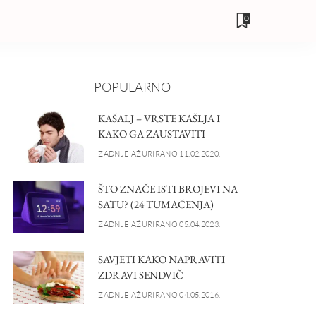
0
POPULARNO
KAŠALJ – VRSTE KAŠLJA I
KAKO GA ZAUSTAVITI
ZADNJE AŽURIRANO 11.02.2020.
ŠTO ZNAČE ISTI BROJEVI NA
SATU? (24 TUMAČENJA)
ZADNJE AŽURIRANO 05.04.2023.
SAVJETI KAKO NAPRAVITI
ZDRAVI SENDVIČ
ZADNJE AŽURIRANO 04.05.2016.