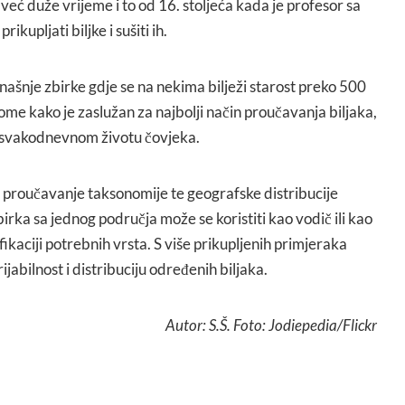
već duže vrijeme i to od 16. stoljeća kada je profesor sa
ikupljati biljke i sušiti ih.
anašnje zbirke gdje se na nekima bilježi starost preko 500
ome kako je zaslužan za najbolji način proučavanja biljaka,
 u svakodnevnom životu čovjeka.
a proučavanje taksonomije te geografske distribucije
irka sa jednog područja može se koristiti kao vodič ili kao
ikaciji potrebnih vrsta. S više prikupljenih primjeraka
ijabilnost i distribuciju određenih biljaka.
Autor: S.Š. Foto: Jodiepedia/Flickr