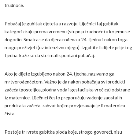
trudnoće.
Pobačaj je gubitak djeteta u razvoju. Liječnici taj gubitak
kategoriziraju prema vremenu (stupnju trudnoće) u kojemu se
dogodio. Smatra se da djeca rođena u 24. tjednu i nakon toga
mogu preživjeti (uz intenzivnu njegu). Izgubite li dijete prije tog
tjedna, kaže se da ste imali spontani pobačaj.
Ako je dijete izgubljeno nakon 24. tjedna, nazivamo ga
mrtvorođenčetom. Važno je da nakon pobačaja svi produkti
začeća (posteljica, plodna voda i gestacijska vrećica) odstrane
iz maternice. Liječnici često preporučuju vađenje zaostalih
produkata začeća, zahvat kojim provjeravaju je li maternica
čista.
Postoje tri vrste gubitka ploda koje, strogo govoreći, nisu