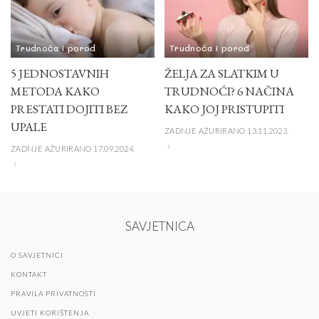
Trudnoća i porod
Trudnoća i porod
5 JEDNOSTAVNIH
ŽELJA ZA SLATKIM U
METODA KAKO
TRUDNOĆI? 6 NAČINA
PRESTATI DOJITI BEZ
KAKO JOJ PRISTUPITI
UPALE
ZADNJE AŽURIRANO 13.11.2023.
ZADNJE AŽURIRANO 17.09.2024.
SAVJETNICA
O SAVJETNICI
KONTAKT
PRAVILA PRIVATNOSTI
UVJETI KORIŠTENJA