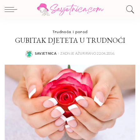
Trudnoća i porod
GUBITAK DJETETA U TRUDNOĆI
SAVJETNICA
ZADNJE AŽURIRANO 22.04.2016.
POSTED
BY