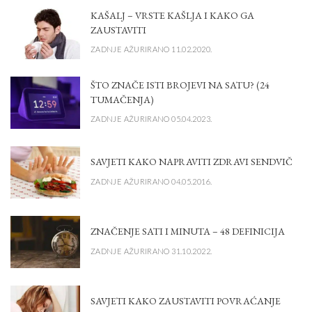
KAŠALJ – VRSTE KAŠLJA I KAKO GA
ZAUSTAVITI
ZADNJE AŽURIRANO 11.02.2020.
ŠTO ZNAČE ISTI BROJEVI NA SATU? (24
TUMAČENJA)
ZADNJE AŽURIRANO 05.04.2023.
SAVJETI KAKO NAPRAVITI ZDRAVI SENDVIČ
ZADNJE AŽURIRANO 04.05.2016.
ZNAČENJE SATI I MINUTA – 48 DEFINICIJA
ZADNJE AŽURIRANO 31.10.2022.
SAVJETI KAKO ZAUSTAVITI POVRAĆANJE