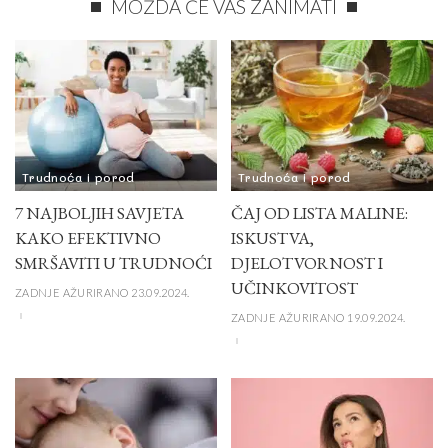
MOŽDA ĆE VAS ZANIMATI
Trudnoća i porod
Trudnoća i porod
7 NAJBOLJIH SAVJETA
ČAJ OD LISTA MALINE:
KAKO EFEKTIVNO
ISKUSTVA,
SMRŠAVITI U TRUDNOĆI
DJELOTVORNOST I
UČINKOVITOST
ZADNJE AŽURIRANO 23.09.2024.
ZADNJE AŽURIRANO 19.09.2024.