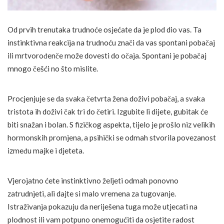
Od prvih trenutaka trudnoće osjećate da je plod dio vas. Ta
instinktivna reakcija na trudnoću znači da vas spontani pobačaj
ili mrtvorođenče može dovesti do očaja. Spontani je pobačaj
mnogo češći no što mislite.
Procjenjuje se da svaka četvrta žena doživi pobačaj, a svaka
tristota ih doživi čak tri do četiri. Izgubite li dijete, gubitak će
biti snažan i bolan. S fizičkog aspekta, tijelo je prošlo niz velikih
hormonskih promjena, a psihički se odmah stvorila povezanost
između majke i djeteta.
Vjerojatno ćete instinktivno željeti odmah ponovno
zatrudnjeti, ali dajte si malo vremena za tugovanje.
Istraživanja pokazuju da neriješena tuga može utjecati na
plodnost ili vam potpuno onemogućiti da osjetite radost