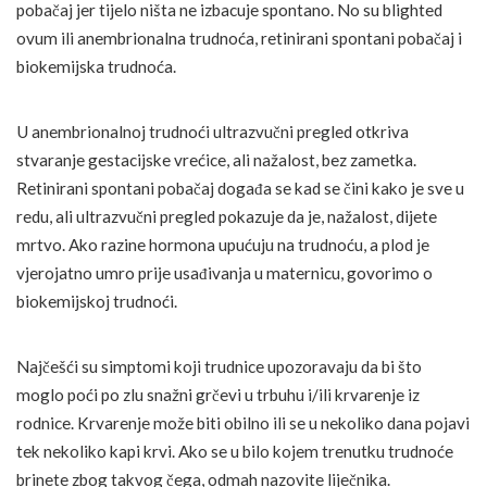
pobačaj jer tijelo ništa ne izbacuje spontano. No su blighted
ovum ili anembrionalna trudnoća, retinirani spontani pobačaj i
biokemijska trudnoća.
U anembrionalnoj trudnoći ultrazvučni pregled otkriva
stvaranje gestacijske vrećice, ali nažalost, bez zametka.
Retinirani spontani pobačaj događa se kad se čini kako je sve u
redu, ali ultrazvučni pregled pokazuje da je, nažalost, dijete
mrtvo. Ako razine hormona upućuju na trudnoću, a plod je
vjerojatno umro prije usađivanja u maternicu, govorimo o
biokemijskoj trudnoći.
Najčešći su simptomi koji trudnice upozoravaju da bi što
moglo poći po zlu snažni grčevi u trbuhu i/ili krvarenje iz
rodnice. Krvarenje može biti obilno ili se u nekoliko dana pojavi
tek nekoliko kapi krvi. Ako se u bilo kojem trenutku trudnoće
brinete zbog takvog čega, odmah nazovite liječnika.