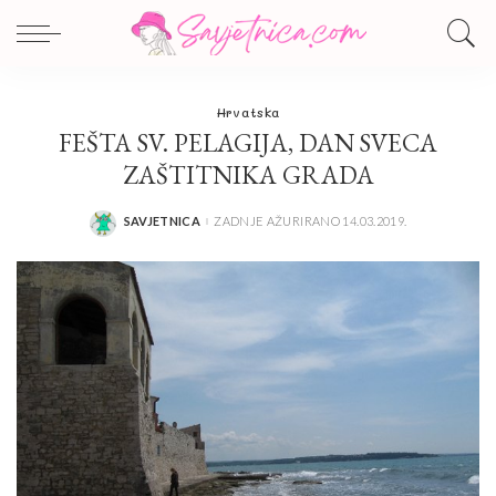
Hrvatska
FEŠTA SV. PELAGIJA, DAN SVECA
ZAŠTITNIKA GRADA
SAVJETNICA
ZADNJE AŽURIRANO 14.03.2019.
POSTED
BY