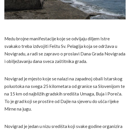
Među brojne manifestacije koje se odvijaju diljem Istre
svakako treba izdvojiti Feštu Sv. Pelagija koja se održava u
Novigradu, a radi se zapravo o proslavi Dana Grada Novigrada
i obilježavanju dana sveca zaštitnika grada.
Novigrad je mjesto koje se nalazi na zapadnoj obali Istarskog
poluotoka na svega 25 kilometara od granice sa Slovenijom te
na 15 km od najbližih gradskih središta Umaga, Buja i Poreča.
To je grad koji se prostire od Dajle na sjeveru do ušća rijeke
Mirne na jugu.
Novigrad je jedan u nizu središta koji svake godine organizira