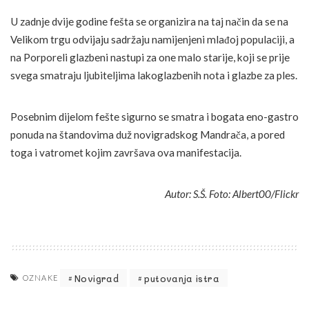
U zadnje dvije godine fešta se organizira na taj način da se na
Velikom trgu odvijaju sadržaju namijenjeni mlađoj populaciji, a
na Porporeli glazbeni nastupi za one malo starije, koji se prije
svega smatraju ljubiteljima lakoglazbenih nota i glazbe za ples.
Posebnim dijelom fešte sigurno se smatra i bogata eno-gastro
ponuda na štandovima duž novigradskog Mandrača, a pored
toga i vatromet kojim završava ova manifestacija.
Autor: S.Š. Foto: Albert00/Flickr
Novigrad
putovanja istra
OZNAKE