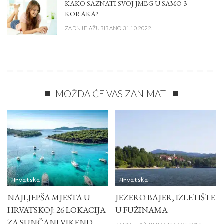
KAKO SAZNATI SVOJ JMBG U SAMO 3
KORAKA?
ZADNJE AŽURIRANO 31.10.2022.
MOŽDA ĆE VAS ZANIMATI
Hrvatska
Hrvatska
NAJLJEPŠA MJESTA U
JEZERO BAJER, IZLETIŠTE
HRVATSKOJ: 26 LOKACIJA
U FUŽINAMA
ZA SUNČANI VIKEND