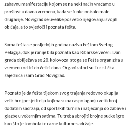
zabavnu manifestaciju kojom se na neki način vraćamo u
prošlost u davna vremena, kada se funkcioniralo malo
drugačije. Novigrad se uvelike posvetio njegovanju svojih
običaja, a to svjedoči i poznata fešta.
Sama fešta se posljednjih godina naziva Feštom Svetog
Pelagija, dok je ranije bila poznata kao Ribarske večeri. Dan
grada obilježava se 28. kolovoza, stoga se Fešta organizira u
vremenu od tri do četiri dana. Organizatori su Turistička
zajednica i sam Grad Novigrad.
Poznato je da fešta tijekom svog trajanja redovno okuplja
velik broj posjetitelja kojima su na raspolaganju velik broj
dodatnih sadržaja, od sportskih turnira i natjecanja do zabave i
glazbe u večernjim satima. Tu treba ubrojiti brojne pučke igre
kao što je tombola te razne kulturne sadržaje.