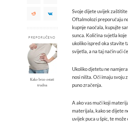
Svoje dijete uvijek zaštitit
Oftalmolozi preporučaju noš
kupnje naočala, kupujte sam
sunca. Količina svjetla koje
PREPORUČENO
ukoliko ispred oka stavite t
svijetla, a na taj način ući
Ukoliko djetetu ne namjera
nosi ništa. Oči imaju svoju z
Kako brzo ostati
puno zračenja.
trudna
A ako vas muči koji materij
materijala, kako se dijete n
uvijek puca u špic, te može 