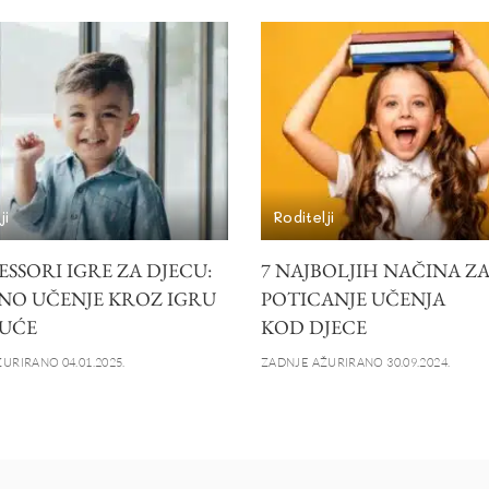
ji
Roditelji
SSORI IGRE ZA DJECU:
7 NAJBOLJIH NAČINA Z
NO UČENJE KROZ IGRU
POTICANJE UČENJA
UĆE
KOD DJECE
URIRANO 04.01.2025.
ZADNJE AŽURIRANO 30.09.2024.