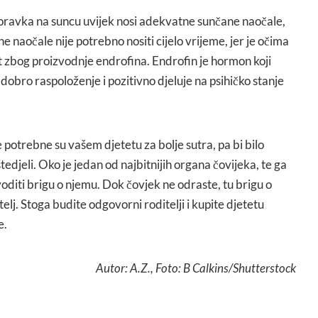
oravka na suncu uvijek nosi adekvatne sunčane naočale,
čane naočale nije potrebno nositi cijelo vrijeme, jer je očima
t zbog proizvodnje endrofina. Endrofin je hormon koji
 dobro raspoloženje i pozitivno djeluje na psihičko stanje
potrebne su vašem djetetu za bolje sutra, pa bi bilo
edjeli. Oko je jedan od najbitnijih organa čovijeka, te ga
voditi brigu o njemu. Dok čovjek ne odraste, tu brigu o
elj. Stoga budite odgovorni roditelji i kupite djetetu
e.
Autor: A.Z., Foto: B Calkins/Shutterstock