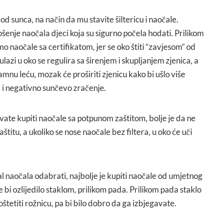
e od sunca, na način da mu stavite šiltericu i naočale.
enje naočala djeci koja su sigurno počela hodati. Prilikom
o naočale sa certifikatom, jer se oko štiti “zavjesom” od
 ulazi u oko se regulira sa širenjem i skupljanjem zjenica, a
amnu leću, mozak će proširiti zjenicu kako bi ušlo više
 će i negativno sunčevo zračenje.
vate kupiti naočale sa potpunom zaštitom, bolje je da ne
aštitu, a ukoliko se nose naočale bez filtera, u oko će uči
al naočala odabrati, najbolje je kupiti naočale od umjetnog
e bi ozlijedilo staklom, prilikom pada. Prilikom pada staklo
oštetiti rožnicu, pa bi bilo dobro da ga izbjegavate.