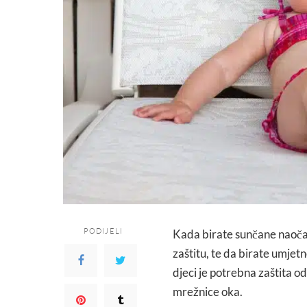
PODIJELI
Kada birate sunčane naočale
zaštitu, te da birate umjetn
djeci je potrebna zaštita od
mrežnice oka.