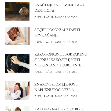
ZNAČENJE SATI I MINUTA – 48
DEFINICIJA
ZADNJE AŽURIRANO 31.10.2022.
SAVJETI KAKO ZAUSTAVITI
POVRAĆANJE
ZADNJE AŽURIRANO 02.02.2020.
KAKO POPRAVITI POKVARENU
SIRENU I KAKO SPRIJEČITI
NEPRESTANO TRUBLJENJE
ZADNJE AŽURIRANO 26.04.2016.
ZNAKOVI SLOMLJENOG I
NAPUKNUTOG REBRA
ZADNJE AŽURIRANO 18.01.2024.
KAKO SAZNATI SVOJ JMBG U