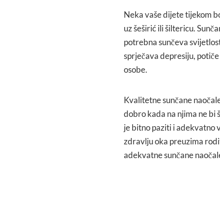
Neka vaše dijete tijekom b
uz šeširić ili šiltericu. Sun
potrebna sunčeva svijetlos
sprječava depresiju, potiče
osobe.
Kvalitetne sunčane naočale 
dobro kada na njima ne bi št
je bitno paziti i adekvatno 
zdravlju oka preuzima rodit
adekvatne sunčane naočal