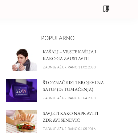
0
POPULARNO
KAŠALJ – VRSTE KAŠLJA I
KAKO GA ZAUSTAVITI
ZADNJE AŽURIRANO 11.02.2020.
ŠTO ZNAČE ISTI BROJEVI NA
SATU? (24 TUMAČENJA)
ZADNJE AŽURIRANO 05.04.2023.
SAVJETI KAKO NAPRAVITI
ZDRAVI SENDVIČ
ZADNJE AŽURIRANO 04.05.2016.