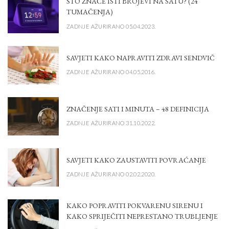
ŠTO ZNAČE ISTI BROJEVI NA SATU? (24
TUMAČENJA)
ZADNJE AŽURIRANO 05.04.2023.
SAVJETI KAKO NAPRAVITI ZDRAVI SENDVIČ
ZADNJE AŽURIRANO 04.05.2016.
ZNAČENJE SATI I MINUTA – 48 DEFINICIJA
ZADNJE AŽURIRANO 31.10.2022.
SAVJETI KAKO ZAUSTAVITI POVRAĆANJE
ZADNJE AŽURIRANO 02.02.2020.
KAKO POPRAVITI POKVARENU SIRENU I
KAKO SPRIJEČITI NEPRESTANO TRUBLJENJE