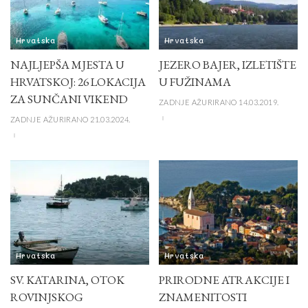
Hrvatska
Hrvatska
NAJLJEPŠA MJESTA U
JEZERO BAJER, IZLETIŠTE
HRVATSKOJ: 26 LOKACIJA
U FUŽINAMA
ZA SUNČANI VIKEND
ZADNJE AŽURIRANO 14.03.2019.
ZADNJE AŽURIRANO 21.03.2024.
Hrvatska
Hrvatska
SV. KATARINA, OTOK
PRIRODNE ATRAKCIJE I
ROVINJSKOG
ZNAMENITOSTI