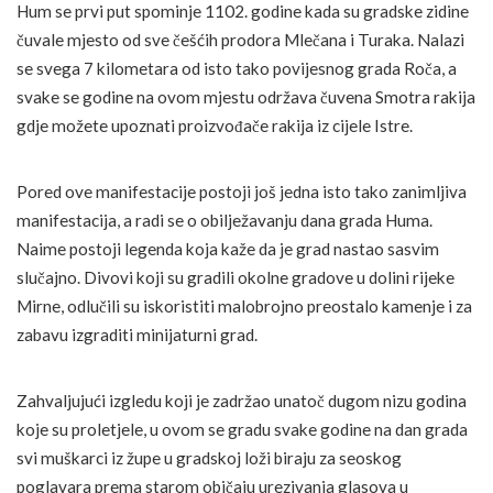
Hum se prvi put spominje 1102. godine kada su gradske zidine
čuvale mjesto od sve češćih prodora Mlečana i Turaka. Nalazi
se svega 7 kilometara od isto tako povijesnog grada Roča, a
svake se godine na ovom mjestu održava čuvena Smotra rakija
gdje možete upoznati proizvođače rakija iz cijele Istre.
Pored ove manifestacije postoji još jedna isto tako zanimljiva
manifestacija, a radi se o obilježavanju dana grada Huma.
Naime postoji legenda koja kaže da je grad nastao sasvim
slučajno. Divovi koji su gradili okolne gradove u dolini rijeke
Mirne, odlučili su iskoristiti malobrojno preostalo kamenje i za
zabavu izgraditi minijaturni grad.
Zahvaljujući izgledu koji je zadržao unatoč dugom nizu godina
koje su proletjele, u ovom se gradu svake godine na dan grada
svi muškarci iz župe u gradskoj loži biraju za seoskog
poglavara prema starom običaju urezivanja glasova u