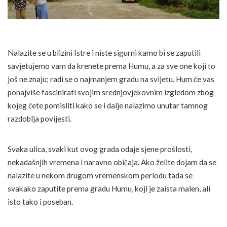
Nalazite se u blizini Istre i niste sigurni kamo bi se zaputili
savjetujemo vam da krenete prema Humu, a za sve one koji to
još ne znaju; radi se o najmanjem gradu na svijetu. Hum će vas
ponajviše fascinirati svojim srednjovjekovnim izgledom zbog
kojeg ćete pomisliti kako se i dalje nalazimo unutar tamnog
razdoblja povijesti.
Svaka ulica, svaki kut ovog grada odaje sjene prošlosti,
nekadašnjih vremena i naravno običaja. Ako želite dojam da se
nalazite u nekom drugom vremenskom periodu tada se
svakako zaputite prema gradu Humu, koji je zaista malen, ali
isto tako i poseban.