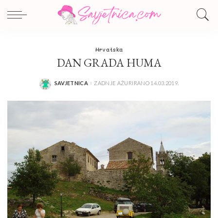
Hrvatska
DAN GRADA HUMA
SAVJETNICA
ZADNJE AŽURIRANO 14.03.2019.
POSTED
BY