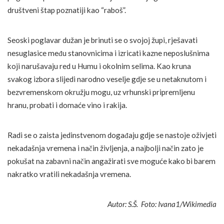
društveni štap poznatiji kao “raboš”.
Seoski poglavar dužan je brinuti se o svojoj župi, rješavati
nesuglasice među stanovnicima i izricati kazne neposlušnima
koji narušavaju red u Humu i okolnim selima. Kao kruna
svakog izbora slijedi narodno veselje gdje se u netaknutom i
bezvremenskom okružju mogu, uz vrhunski pripremljenu
hranu, probati i domaće vino i rakija.
Radi se o zaista jedinstvenom događaju gdje se nastoje oživjeti
nekadašnja vremena i način življenja, a najbolji način zato je
pokušat na zabavni način angažirati sve moguće kako bi barem
nakratko vratili nekadašnja vremena.
Autor: S.Š. Foto: Ivana1/Wikimedia