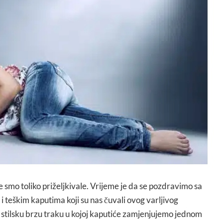
e smo toliko priželjkivale. Vrijeme je da se pozdravimo sa
 teškim kaputima koji su nas čuvali ovog varljivog
 stilsku brzu traku u kojoj kaputiće zamjenjujemo jednom