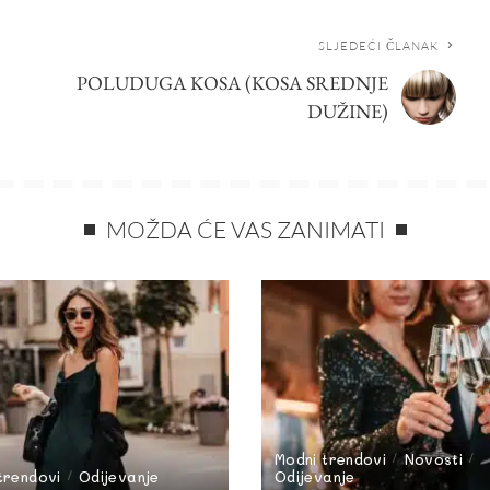
SLJEDEĆI ČLANAK
POLUDUGA KOSA (KOSA SREDNJE
DUŽINE)
MOŽDA ĆE VAS ZANIMATI
Modni trendovi
Novosti
trendovi
Odijevanje
Odijevanje