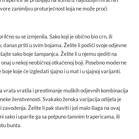
vore zanimljvu proturječnost koja ne može proći
no su se izmjenila. Sako koji je obično bio crn, ili
, danas pršti u svim bojama. Želite li podići svoje odjevne
ajte sako boje šampanjca. Želite li u njemu sjediti na
te onaj u nekoj neobičnoj otkačenoj boji. Posebno moderne
boje koje će izgledati sjajno i u mat i u sjajnoj varijanti.
a vrata vratila i preotimanje muških odjevnih kombinacija
 meke ženstvenosti. Svakako ženska varijacija odijela je
zavođenja. Želite li pak staviti i još malo šlaga na ovaj
eni sako i uparite ga sa potpuno tamnim trapericama, ili
otu bunta.