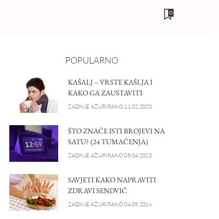
0
POPULARNO
KAŠALJ – VRSTE KAŠLJA I
KAKO GA ZAUSTAVITI
ZADNJE AŽURIRANO 11.02.2020.
ŠTO ZNAČE ISTI BROJEVI NA
SATU? (24 TUMAČENJA)
ZADNJE AŽURIRANO 05.04.2023.
SAVJETI KAKO NAPRAVITI
ZDRAVI SENDVIČ
ZADNJE AŽURIRANO 04.05.2016.