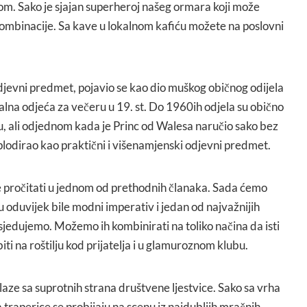
om. Sako je sjajan superheroj našeg ormara koji može
kombinacije. Sa kave u lokalnom kafiću možete na poslovni
odjevni predmet, pojavio se kao dio muškog običnog odijela
malna odjeća za večeru u 19. st. Do 1960ih odjela su obično
, ali odjednom kada je Princ od Walesa naručio sako bez
plodirao kao praktični i višenamjenski odjevni predmet.
 pročitati u jednom od prethodnih članaka. Sada ćemo
 oduvijek bile modni imperativ i jedan od najvažnijih
jedujemo. Možemo ih kombinirati na toliko načina da isti
ti na roštilju kod prijatelja i u glamuroznom klubu.
olaze sa suprotnih strana društvene ljestvice. Sako sa vrha
 a traperice se probijaju na scenu iz najdubljih mračnih