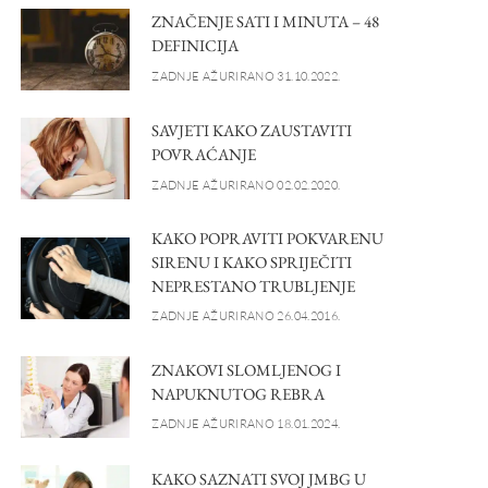
ZNAČENJE SATI I MINUTA – 48
DEFINICIJA
ZADNJE AŽURIRANO 31.10.2022.
SAVJETI KAKO ZAUSTAVITI
POVRAĆANJE
ZADNJE AŽURIRANO 02.02.2020.
KAKO POPRAVITI POKVARENU
SIRENU I KAKO SPRIJEČITI
NEPRESTANO TRUBLJENJE
ZADNJE AŽURIRANO 26.04.2016.
ZNAKOVI SLOMLJENOG I
NAPUKNUTOG REBRA
ZADNJE AŽURIRANO 18.01.2024.
KAKO SAZNATI SVOJ JMBG U