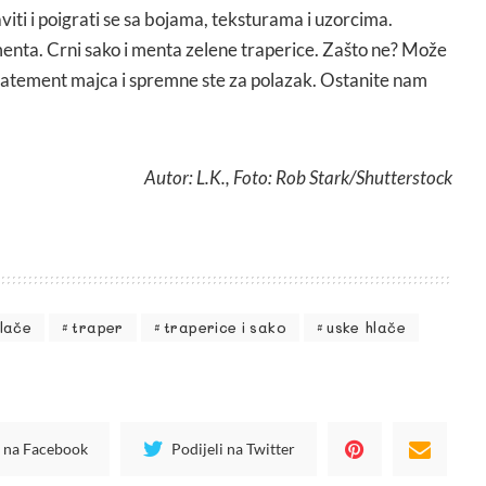
ti i poigrati se sa bojama, teksturama i uzorcima.
enta. Crni sako i menta zelene traperice. Zašto ne? Može
i statement majca i spremne ste za polazak. Ostanite nam
Autor: L.K., Foto: Rob Stark/Shutterstock
hlače
traper
traperice i sako
uske hlače
i na Facebook
Podijeli na Twitter