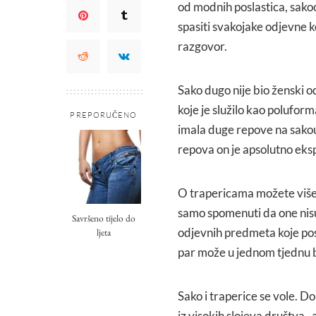
od modnih poslastica, sako
spasiti svakojake odjevne 
razgovor.
Sako dugo nije bio ženski 
koje je služilo kao polufor
PREPORUČENO
imala duge repove na sakou
repova on je apsolutno eks
O trapericama možete više
samo spomenuti da one nisu
Savršeno tijelo do
odjevnih predmeta koje pos
ljeta
par može u jednom tjednu bi
Sako i traperice se vole. D
iz visokih slojeva društva ,