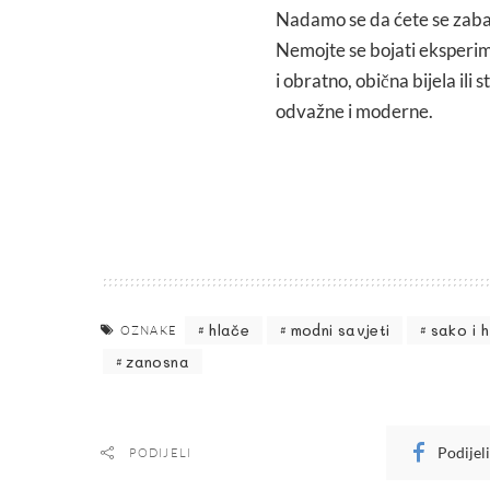
Nadamo se da ćete se zabavi
Nemojte se bojati eksperim
i obratno, obična bijela il
odvažne i moderne.
hlače
modni savjeti
sako i 
OZNAKE
zanosna
Podijel
PODIJELI