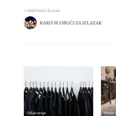
PRETHODNI ČLANAK
KAKO SE OBUĆI ZA IZLAZAK
Odijevanje
Modni 