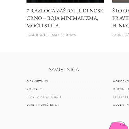
7 RAZLOGA ZAŠTO LJUDI NOSE
ŠTO OB
CRNO – BOJA MINIMALIZMA,
PRAVIL
MOĆI I STILA
FUNKC
ZADNJE AŽURIRANO 20.10.2025.
ZADNJE AŽ
SAVJETNICA
O SAVJETNICI
HOROSKO
KONTAKT
DNEVNI 
PRAVILA PRIVATNOSTI
KINESKI
UVJETI KORIŠTENJA
OSOBNI 