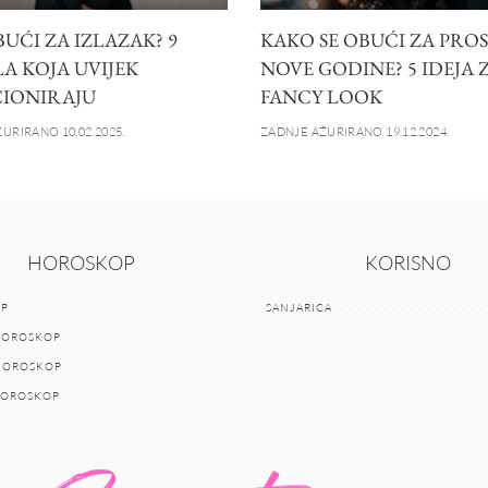
UĆI ZA IZLAZAK? 9
KAKO SE OBUĆI ZA PRO
A KOJA UVIJEK
NOVE GODINE? 5 IDEJA 
IONIRAJU
FANCY LOOK
URIRANO 10.02.2025.
ZADNJE AŽURIRANO 19.12.2024.
HOROSKOP
KORISNO
P
SANJARICA
HOROSKOP
 HOROSKOP
HOROSKOP