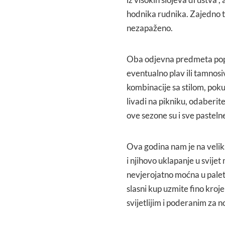
hodnika rudnika. Zajedno t
nezapaženo.
Oba odjevna predmeta poprilč
eventualno plav ili tamnosiv
kombinacije sa stilom, pokuš
livadi na pikniku, odaberi
ove sezone su i sve pastelne 
Ova godina nam je na velik
i njihovo uklapanje u svijet
nevjerojatno moćna u paleti 
slasni kup uzmite fino kroj
svijetlijim i poderanim za n