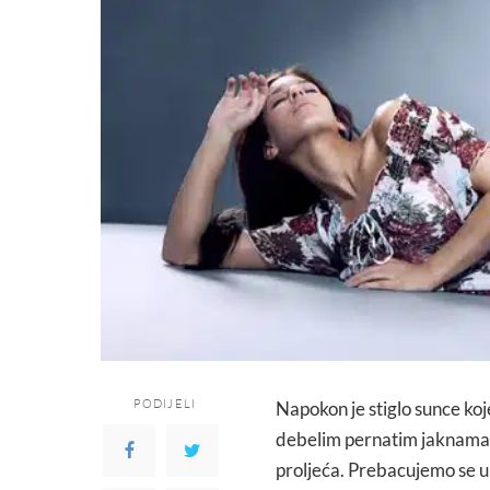
PODIJELI
Napokon je stiglo sunce koj
debelim pernatim jaknama i
proljeća. Prebacujemo se u