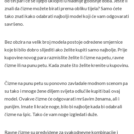
od tih pari će se lijepo uklopiti u hladnije godišnje doba. Jeste li
znali da čizme možete birati prema obliku tijela? Samo ćete
tako znati kako odabrati najbolji model koji će vam odgovarati
savršeno.
Bez obzira na velik broj modela postoje određene smjernice
koje bi bilo dobro slijediti ako želite kupiti samo najbolje. Prije
kupovine novog para razmislite želite li čizme na petu, ravne
čizme ili na punu petu. Kada znate što želite krenite u kupovinu.
Čizme na punu petu su ponovno zavladale modnom scenom pa
su tako i mnoge žene diljem svijeta odlučile kupiti baš ovaj
model. Ovakve čizme će odgovarati mršavim ženama, ali i
punijim. Imate li kraće noge, bilo bi najbolje kada bi odabrali
čizme na špic. Tako će vam noge izgledati duže.
Ravne čizme su predviđene za svakodnevne kombinacije i