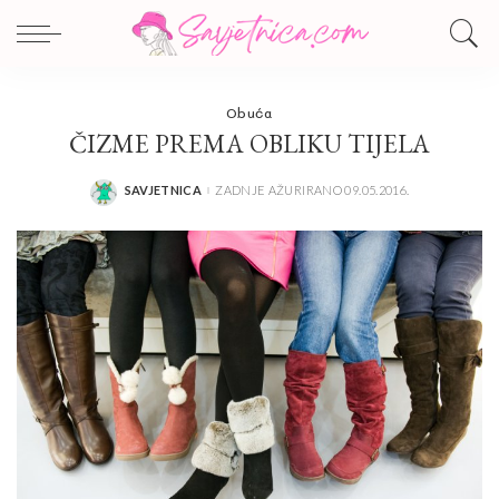
Obuća
ČIZME PREMA OBLIKU TIJELA
SAVJETNICA
ZADNJE AŽURIRANO 09.05.2016.
POSTED
BY