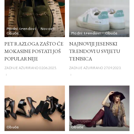
Modni trendovi
Novosti
Obuća
Modni trendovi
Obuća
PET RAZLOGA ZAŠTO ĆE
NAJNOVIJI JESENSKI
MOKASINE POSTATI JOŠ
TRENDOVI U SVIJETU
POPULARNIJE
TENISICA
ZADNJE AŽURIRANO 02.06.2025.
ZADNJE AŽURIRANO 27.09.2023.
Obuća
Obuća