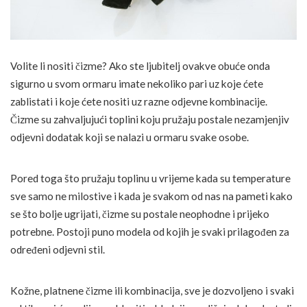
Volite li nositi čizme? Ako ste ljubitelj ovakve obuće onda
sigurno u svom ormaru imate nekoliko pari uz koje ćete
zablistati i koje ćete nositi uz razne odjevne kombinacije.
Čizme su zahvaljujući toplini koju pružaju postale nezamjenjiv
odjevni dodatak koji se nalazi u ormaru svake osobe.
Pored toga što pružaju toplinu u vrijeme kada su temperature
sve samo ne milostive i kada je svakom od nas na pameti kako
se što bolje ugrijati, čizme su postale neophodne i prijeko
potrebne. Postoji puno modela od kojih je svaki prilagođen za
određeni odjevni stil.
Kožne, platnene čizme ili kombinacija, sve je dozvoljeno i svaki