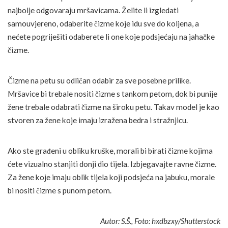
najbolje odgovaraju mršavicama. Želite li izgledati
samouvjereno, odaberite čizme koje idu sve do koljena, a
nećete pogriješiti odaberete li one koje podsjećaju na jahačke
čizme.
Čizme na petu su odličan odabir za sve posebne prilike.
Mršavice bi trebale nositi čizme s tankom petom, dok bi punije
žene trebale odabrati čizme na široku petu. Takav model je kao
stvoren za žene koje imaju izražena bedra i stražnjicu.
Ako ste građeni u obliku kruške, morali bi birati čizme kojima
ćete vizualno stanjiti donji dio tijela. Izbjegavajte ravne čizme.
Za žene koje imaju oblik tijela koji podsjeća na jabuku, morale
bi nositi čizme s punom petom.
Autor: S.Š., Foto: hxdbzxy/Shutterstock