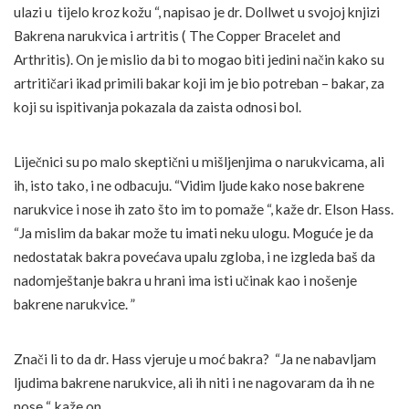
ulazi u tijelo kroz kožu “, napisao je dr. Dollwet u svojoj knjizi
Bakrena narukvica i artritis ( The Copper Bracelet and
Arthritis). On je mislio da bi to mogao biti jedini način kako su
artritičari ikad primili bakar koji im je bio potreban – bakar, za
koji su ispitivanja pokazala da zaista odnosi bol.
Liječnici su po malo skeptični u mišljenjima o narukvicama, ali
ih, isto tako, i ne odbacuju. “Vidim ljude kako nose bakrene
narukvice i nose ih zato što im to pomaže “, kaže dr. Elson Hass.
“Ja mislim da bakar može tu imati neku ulogu. Moguće je da
nedostatak bakra povećava upalu zgloba, i ne izgleda baš da
nadomještanje bakra u hrani ima isti učinak kao i nošenje
bakrene narukvice. ”
Znači li to da dr. Hass vjeruje u moć bakra? “Ja ne nabavljam
ljudima bakrene narukvice, ali ih niti i ne nagovaram da ih ne
nose “, kaže on.