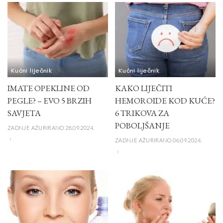
Kućni liječnik
Kućni liječnik
IMATE OPEKLINE OD
KAKO LIJEČITI
PEGLE? – EVO 5 BRZIH
HEMOROIDE KOD KUĆE?
SAVJETA
6 TRIKOVA ZA
POBOLJŠANJE
ZADNJE AŽURIRANO 28.09.2024.
ZADNJE AŽURIRANO 06.09.2024.