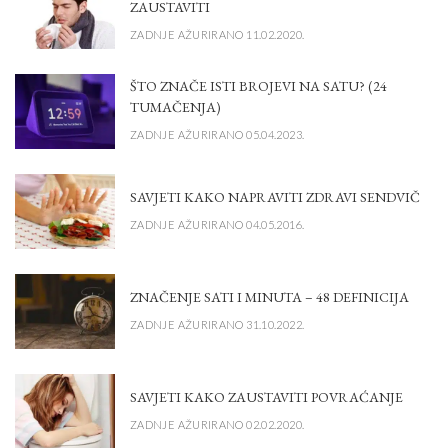
ZAUSTAVITI
ZADNJE AŽURIRANO 11.02.2020.
ŠTO ZNAČE ISTI BROJEVI NA SATU? (24
TUMAČENJA)
ZADNJE AŽURIRANO 05.04.2023.
SAVJETI KAKO NAPRAVITI ZDRAVI SENDVIČ
ZADNJE AŽURIRANO 04.05.2016.
ZNAČENJE SATI I MINUTA – 48 DEFINICIJA
ZADNJE AŽURIRANO 31.10.2022.
SAVJETI KAKO ZAUSTAVITI POVRAĆANJE
ZADNJE AŽURIRANO 02.02.2020.