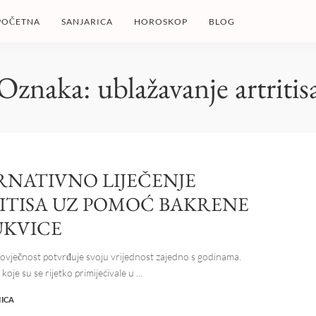
POČETNA
SANJARICA
HOROSKOP
BLOG
Oznaka:
ublažavanje artritis
RNATIVNO LIJEČENJE
ITISA UZ POMOĆ BAKRENE
KVICE
vječnost potvrđuje svoju vrijednost zajedno s godinama.
koje su se rijetko primijećivale u
...
NICA