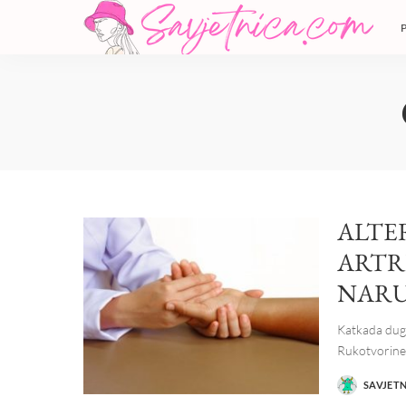
ALTE
ARTR
NARU
Katkada dugo
Rukotvorine 
SAVJET
POSTED
BY