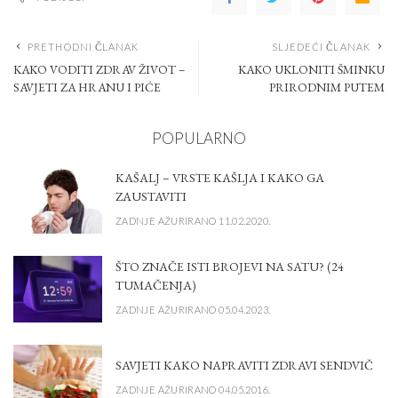
PRETHODNI ČLANAK
SLJEDEĆI ČLANAK
KAKO VODITI ZDRAV ŽIVOT –
KAKO UKLONITI ŠMINKU
SAVJETI ZA HRANU I PIĆE
PRIRODNIM PUTEM
POPULARNO
KAŠALJ – VRSTE KAŠLJA I KAKO GA
ZAUSTAVITI
ZADNJE AŽURIRANO 11.02.2020.
ŠTO ZNAČE ISTI BROJEVI NA SATU? (24
TUMAČENJA)
ZADNJE AŽURIRANO 05.04.2023.
SAVJETI KAKO NAPRAVITI ZDRAVI SENDVIČ
ZADNJE AŽURIRANO 04.05.2016.