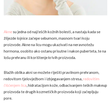
Akne
su jedna od najčešćih kožnih bolesti, a nastaju kada se
žlijezde lojnice začepe sebumom, masnom tvari koju
proizvode. Akne na licu mogu ukazivati na neravnotežu
hormona, osobito ako ostanu prisutne i nakon puberteta, te na
lošu prehranu ili korištenje krivih proizvoda.
Blažih oblika akni se možete riješiti pravilnom prehranom,
redovitom tjelovježbom i izbjegavanjem stresa,
redovitim
čišćenjem lica
, hidratacijom kože, odbacivanjem teških makeup
proizvoda te drugih kozmetičkih proizvoda koji začepljuju
pore.