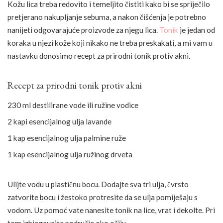
Kožu lica treba redovito i temeljito čistiti kako bi se spriječilo
pretjerano nakupljanje sebuma, a nakon čišćenja je potrebno
nanijeti odgovarajuće proizvode za njegu lica.
Tonik
je jedan od
koraka u njezi kože koji nikako ne treba preskakati, a mi vam u
nastavku donosimo recept za prirodni tonik protiv akni.
Recept za prirodni tonik protiv akni
230 ml destilirane vode ili ružine vodice
2 kapi esencijalnog ulja lavande
1 kap esencijalnog ulja palmine ruže
1 kap esencijalnog ulja ružinog drveta
Ulijte vodu u plastičnu bocu. Dodajte sva tri ulja, čvrsto
zatvorite bocu i žestoko protresite da se ulja pomiješaju s
vodom. Uz pomoć vate nanesite tonik na lice, vrat i dekolte. Pri
tom izbjegavajte područje oko očiju.