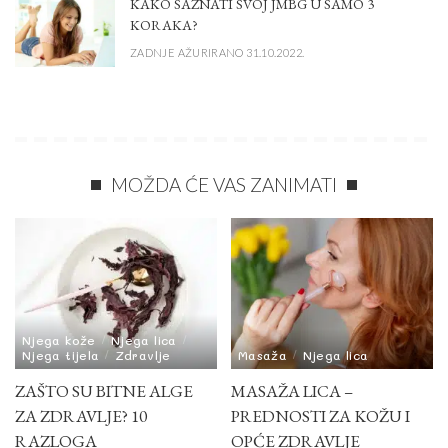
KAKO SAZNATI SVOJ JMBG U SAMO 3
KORAKA?
ZADNJE AŽURIRANO 31.10.2022.
MOŽDA ĆE VAS ZANIMATI
Njega kože
Njega lica
Njega tijela
Zdravlje
Masaža
Njega lica
ZAŠTO SU BITNE ALGE
MASAŽA LICA –
ZA ZDRAVLJE? 10
PREDNOSTI ZA KOŽU I
RAZLOGA
OPĆE ZDRAVLJE