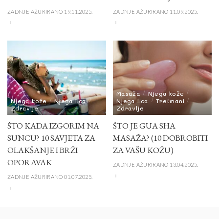
ZADNJE AŽURIRANO 19.11.2025.
ZADNJE AŽURIRANO 11.09.2025.
Masaža
Njega kože
Njega kože
Njega lica
Njega lica
Tretmani
Zdravlje
Zdravlje
ŠTO KADA IZGORIM NA
ŠTO JE GUA SHA
SUNCU? 10 SAVJETA ZA
MASAŽA? (10 DOBROBITI
OLAKŠANJE I BRŽI
ZA VAŠU KOŽU)
OPORAVAK
ZADNJE AŽURIRANO 13.04.2025.
ZADNJE AŽURIRANO 01.07.2025.