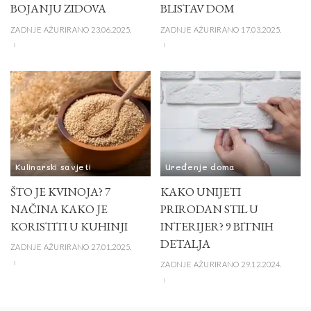
BOJANJU ZIDOVA
BLISTAV DOM
ZADNJE AŽURIRANO 23.06.2025.
ZADNJE AŽURIRANO 17.03.2025.
Kulinarski savjeti
Uređenje doma
ŠTO JE KVINOJA? 7
KAKO UNIJETI
NAČINA KAKO JE
PRIRODAN STIL U
KORISTITI U KUHINJI
INTERIJER? 9 BITNIH
DETALJA
ZADNJE AŽURIRANO 27.01.2025.
ZADNJE AŽURIRANO 29.12.2024.