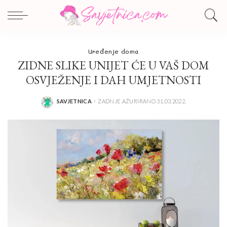
Uređenje doma
ZIDNE SLIKE UNIJET ĆE U VAŠ DOM
OSVJEŽENJE I DAH UMJETNOSTI
SAVJETNICA
ZADNJE AŽURIRANO 31.03.2022.
POSTED
BY