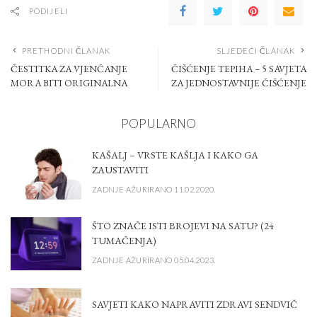
PODIJELI
PRETHODNI ČLANAK
SLJEDEĆI ČLANAK
ČESTITKA ZA VJENČANJE
ČIŠĆENJE TEPIHA – 5 SAVJETA
MORA BITI ORIGINALNA
ZA JEDNOSTAVNIJE ČIŠĆENJE
POPULARNO
KAŠALJ – VRSTE KAŠLJA I KAKO GA
ZAUSTAVITI
ZADNJE AŽURIRANO 11.02.2020.
ŠTO ZNAČE ISTI BROJEVI NA SATU? (24
TUMAČENJA)
ZADNJE AŽURIRANO 05.04.2023.
SAVJETI KAKO NAPRAVITI ZDRAVI SENDVIČ