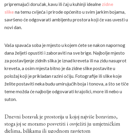
pripremajući doručak, kavu ili čaj u kuhinji idealne
zidne
slike
na temu cvijeća i prirode općenito u svim jarkim bojama,
savršeno će odgovarati ambijentu prostora koji će vas uvesti u
novi dan.
Vaša spavaća soba je mjesto u kojem ćete se nakon napornog
dana željeti opustiti i zaboraviti na sve brige. Najbolje mjesto
za postavljenje zidnih slika je iznad kreveta ili na zidu nasuprot
kreveta, a osim mjesta bitno je da zidne slike postavite u
položaj koji je prikladan razini očiju. Fotografije ili slike koje
želite postaviti neka budu umirujućih boja i tonova, a što se tiče
teme možda će najbolje odgovarati krajolici, more ili nebo u
suton.
Dnevni boravak je prostorija u kojoj najviše boravimo,
stoga joj se moramo posvetiti i osvježiti ju umjetničkim
djelima, biljkama ili ugodnom rasvjetom