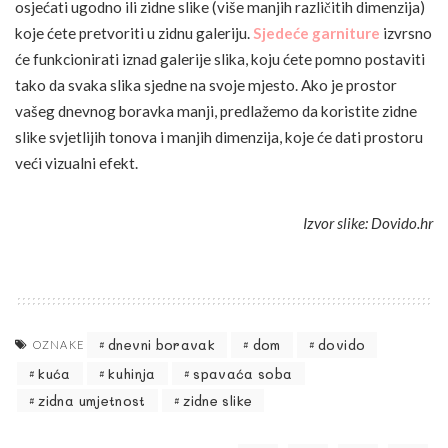
osjećati ugodno ili zidne slike (više manjih različitih dimenzija)
koje ćete pretvoriti u zidnu galeriju.
Sjedeće garniture
izvrsno
će funkcionirati iznad galerije slika, koju ćete pomno postaviti
tako da svaka slika sjedne na svoje mjesto. Ako je prostor
vašeg dnevnog boravka manji, predlažemo da koristite zidne
slike svjetlijih tonova i manjih dimenzija, koje će dati prostoru
veći vizualni efekt.
Izvor slike: Dovido.hr
dnevni boravak
dom
dovido
OZNAKE
kuća
kuhinja
spavaća soba
zidna umjetnost
zidne slike