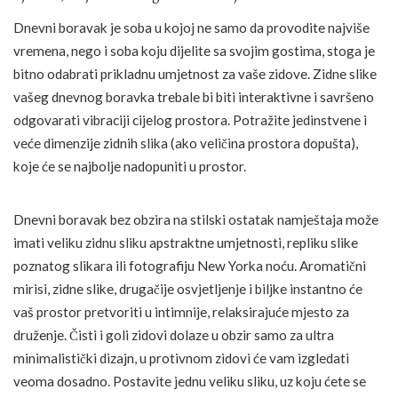
Dnevni boravak je soba u kojoj ne samo da provodite najviše
vremena, nego i soba koju dijelite sa svojim gostima, stoga je
bitno odabrati prikladnu umjetnost za vaše zidove. Zidne slike
vašeg dnevnog boravka trebale bi biti interaktivne i savršeno
odgovarati vibraciji cijelog prostora. Potražite jedinstvene i
veće dimenzije zidnih slika (ako veličina prostora dopušta),
koje će se najbolje nadopuniti u prostor.
Dnevni boravak bez obzira na stilski ostatak namještaja može
imati veliku zidnu sliku apstraktne umjetnosti, repliku slike
poznatog slikara ili fotografiju New Yorka noću. Aromatični
mirisi, zidne slike, drugačije osvjetljenje i biljke instantno će
vaš prostor pretvoriti u intimnije, relaksirajuće mjesto za
druženje. Čisti i goli zidovi dolaze u obzir samo za ultra
minimalistički dizajn, u protivnom zidovi će vam izgledati
veoma dosadno. Postavite jednu veliku sliku, uz koju ćete se