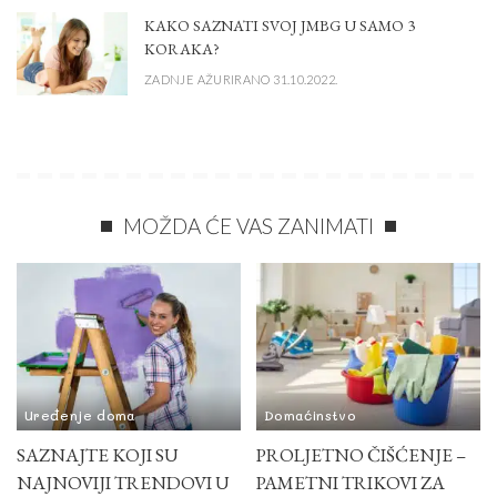
KAKO SAZNATI SVOJ JMBG U SAMO 3
KORAKA?
ZADNJE AŽURIRANO 31.10.2022.
MOŽDA ĆE VAS ZANIMATI
Uređenje doma
Domaćinstvo
SAZNAJTE KOJI SU
PROLJETNO ČIŠĆENJE –
NAJNOVIJI TRENDOVI U
PAMETNI TRIKOVI ZA