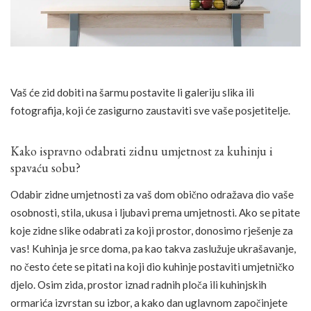
Vaš će zid dobiti na šarmu postavite li galeriju slika ili
fotografija, koji će zasigurno zaustaviti sve vaše posjetitelje.
Kako ispravno odabrati zidnu umjetnost za kuhinju i
spavaću sobu?
Odabir zidne umjetnosti za vaš dom obično odražava dio vaše
osobnosti, stila, ukusa i ljubavi prema umjetnosti. Ako se pitate
koje zidne slike odabrati za koji prostor, donosimo rješenje za
vas! Kuhinja je srce doma, pa kao takva zaslužuje ukrašavanje,
no često ćete se pitati na koji dio kuhinje postaviti umjetničko
djelo. Osim zida, prostor iznad radnih ploča ili kuhinjskih
ormarića izvrstan su izbor, a kako dan uglavnom započinjete