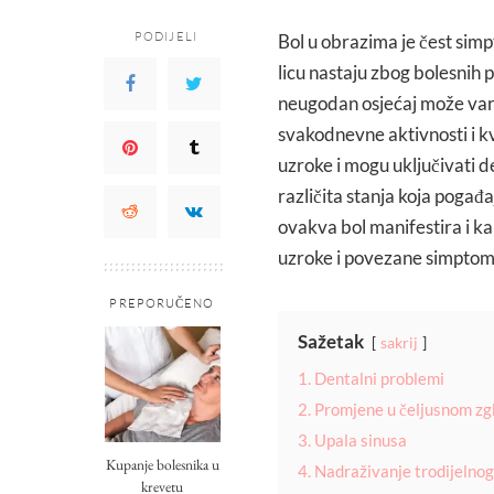
PODIJELI
Bol u obrazima je čest simp
licu nastaju zbog bolesnih p
neugodan osjećaj može varir
svakodnevne aktivnosti i k
uzroke i mogu uključivati de
različita stanja koja pogađ
ovakva bol manifestira i kak
uzroke i povezane simptom
PREPORUČENO
Sažetak
sakrij
1. Dentalni problemi
2. Promjene u čeljusnom zg
3. Upala sinusa
Kupanje bolesnika u
4. Nadraživanje trodijelno
krevetu