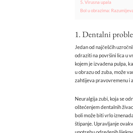
5. Virusna upala
Bol u obrazima: Razumijevan
1. Dentalni probl
Jedan od najčešćih uzročni
odraziti na površini lica u
kojem je izvađena pulpa, kao
u obrazu od zuba, može vari
zahtijeva pravovremenu i 
Neuralgija zubi, koja se od
oštećenjem dentalnih živac
boli može biti vrlo iznenada
štipanje. Upravljanje ovakv
upotrebu određenih lijekova 