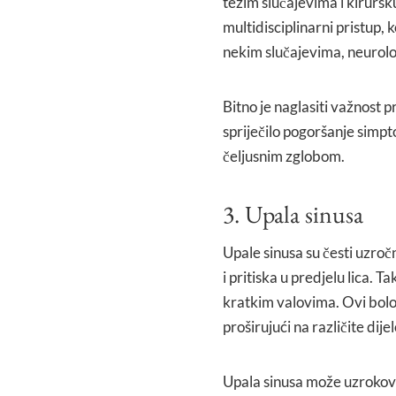
težim slučajevima i kiruršk
multidisciplinarni pristup, 
nekim slučajevima, neurol
Bitno je naglasiti važnost
spriječilo pogoršanje simp
čeljusnim zglobom.
3. Upala sinusa
Upale sinusa su česti uzročn
i pritiska u predjelu lica. T
kratkim valovima. Ovi bolov
proširujući na različite dijel
Upala sinusa može uzrokova