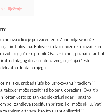
je i liječenje
emi
ka bolova u licu je pokvareni zub. Zubobolja se može
 vrlo jakim bolovima. Bolove isto tako može uzrokovati zub
 i zubi koji još nisu probili. Ova vrsta boli, poznata kao bol
rati od blagog do vrlo intenzivnog osjećaja i često
adekvatnu dentalnu njegu.
nosi na jaku, probadajuću bol uzrokovanu iritacijom ili
a, također može rezultirati bolom u obrazima. Ovaj tip
n i oštar, često opisan kao električni udar ili snažno
om boli zahtijeva specifičan pristup, koji može uključivati
za smirenje živaca, kao što su antiepileptici ili