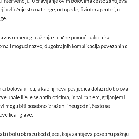
u intervenciju. Upravljanje ovim bolovima često zahtijeva
koji uključuje stomatologe, ortopede, fizioterapeute i, u
oge.
 pravovremenog traženja stručne pomoći kako bi se
toma i mogući razvoj dugotrajnih komplikacija povezanih s
ici bolova u licu, a kao njihova posljedica dolazi do bolova
akve upale liječe se antibioticima, inhaliranjem, grijanjem i
i mogu biti posebno izraženi i neugodni, često se
ove lica i glave.
ti i bol u obrazu kod djece, koja zahtijeva posebnu pažnju