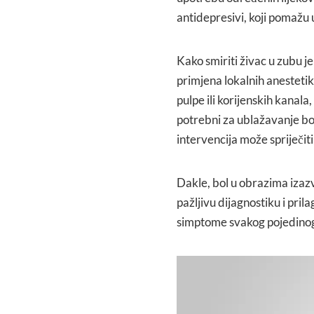
antidepresivi, koji pomažu 
Kako smiriti živac u zubu je
primjena lokalnih anesteti
pulpe ili korijenskih kanala
potrebni za ublažavanje b
intervencija može spriječiti 
Dakle, bol u obrazima izaz
pažljivu dijagnostiku i pril
simptome svakog pojedinog