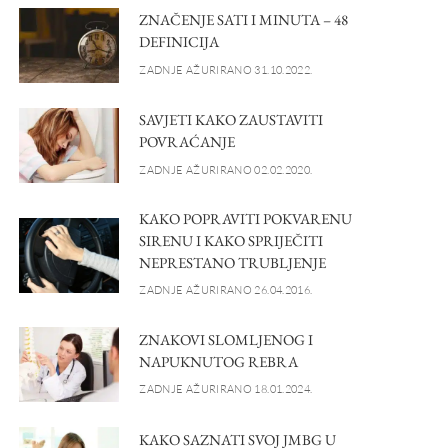
ZNAČENJE SATI I MINUTA – 48
DEFINICIJA
ZADNJE AŽURIRANO 31.10.2022.
SAVJETI KAKO ZAUSTAVITI
POVRAĆANJE
ZADNJE AŽURIRANO 02.02.2020.
KAKO POPRAVITI POKVARENU
SIRENU I KAKO SPRIJEČITI
NEPRESTANO TRUBLJENJE
ZADNJE AŽURIRANO 26.04.2016.
ZNAKOVI SLOMLJENOG I
NAPUKNUTOG REBRA
ZADNJE AŽURIRANO 18.01.2024.
KAKO SAZNATI SVOJ JMBG U