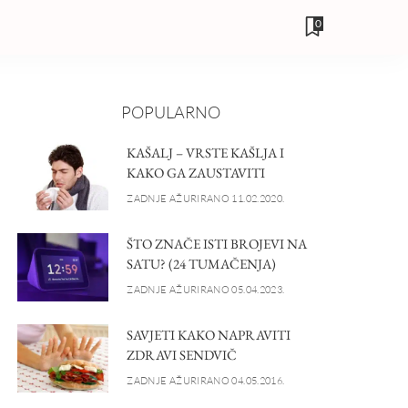
0
POPULARNO
KAŠALJ – VRSTE KAŠLJA I
KAKO GA ZAUSTAVITI
ZADNJE AŽURIRANO 11.02.2020.
ŠTO ZNAČE ISTI BROJEVI NA
SATU? (24 TUMAČENJA)
ZADNJE AŽURIRANO 05.04.2023.
SAVJETI KAKO NAPRAVITI
ZDRAVI SENDVIČ
ZADNJE AŽURIRANO 04.05.2016.