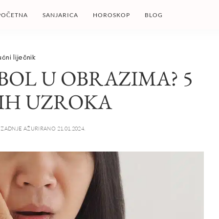
POČETNA
SANJARICA
HOROSKOP
BLOG
ućni liječnik
BOL U OBRAZIMA? 5
IH UZROKA
ZADNJE AŽURIRANO 21.01.2024.