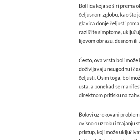
Bol lica koja se širi prema 
čeljusnom zglobu, kao što j
glavica donje čeljusti pom
različite simptome, uključu
lijevom obrazu, desnom ili 
Često, ova vrsta boli može b
doživljavaju neugodnu i čes
čeljusti. Osim toga, bol mo
usta, a ponekad se manifesti
direktnom pritisku na zah
Bolovi uzrokovani problemim
ovisno o uzroku i trajanju 
pristup, koji može uključiv