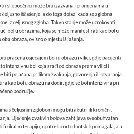
oku i sljepoočnici može biti izazvana i promjenama u
e čeljusno iščašenje, a do toga dolazi kada se zglobna
akne iz čeljusnog zgloba. Takvo stanje može uzrokovati
jući bol u obrazima, koja se može manifestirati kao bol u
u oba obraza, ovisno o mjestu iščašenja.
iti praćena osjećajem boli u obrazu i vilici, gdje pacijenti
to intenzivnu bol koja zrači od obraza prema vilici i
že biti pojačana prilikom žvakanja, govorenja ili otvaranja
ra kao bol u obrazu na dodir, gdje se bol intenzivira pri
vaćeno područje.
a s čeljusnim zglobom mogu biti akutni ili kronični,
stanja. Liječenje ovakvih bolova zahtijeva sveobuhvatan
ati fizikalnu terapiju, upotrebu ortodontskih pomagala, a u