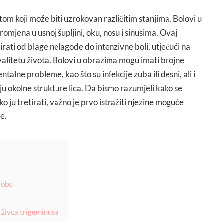
tom koji može biti uzrokovan različitim stanjima. Bolovi u
romjena u usnoj šupljini, oku, nosu i sinusima. Ovaj
ati od blage nelagode do intenzivne boli, utječući na
valitetu života. Bolovi u obrazima mogu imati brojne
ntalne probleme, kao što su infekcije zuba ili desni, ali i
aju okolne strukture lica. Da bismo razumjeli kako se
o ju tretirati, važno je prvo istražiti njezine moguće
e.
lobu
g živca trigeminusa