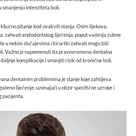
u smanjenju intenziteta boli.
 ključno pitanje kod ovakvih stanja. Osim lijekova,
ka, zahvati endodontskog liječenja, poput vađenja zubne
, te u nekim slučajevima i kirurški zahvati mogu biti
oli. Važno je napomenuti da pravovremena dentalna
daljnje komplikacije i smanjiti rizik od kronične boli.
vana dentalnim problemima je stanje koje zahtijeva
agođeno liječenje, uzimajući u obzir specifične uzroke i
 pacijenta.