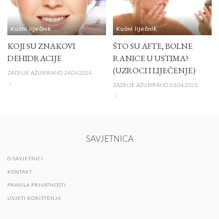
Kućni liječnik
Kućni liječnik
KOJI SU ZNAKOVI
ŠTO SU AFTE, BOLNE
DEHIDRACIJE
RANICE U USTIMA?
(UZROCI I LIJEČENJE)
ZADNJE AŽURIRANO 24.04.2024.
ZADNJE AŽURIRANO 03.04.2023.
SAVJETNICA
O SAVJETNICI
KONTAKT
PRAVILA PRIVATNOSTI
UVJETI KORIŠTENJA