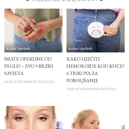
Kućni liječnik
Kućni liječnik
IMATE OPEKLINE OD
KAKO LIJEČITI
PEGLE? – EVO 5 BRZIH
HEMOROIDE KOD KUĆE?
SAVJETA
6 TRIKOVA ZA
POBOLJŠANJE
ZADNJE AŽURIRANO 28.09.2024.
ZADNJE AŽURIRANO 06.09.2024.