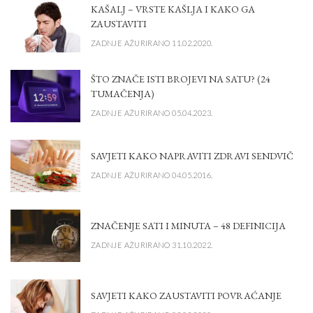
KAŠALJ – VRSTE KAŠLJA I KAKO GA
ZAUSTAVITI
ZADNJE AŽURIRANO 11.02.2020.
ŠTO ZNAČE ISTI BROJEVI NA SATU? (24
TUMAČENJA)
ZADNJE AŽURIRANO 05.04.2023.
SAVJETI KAKO NAPRAVITI ZDRAVI SENDVIČ
ZADNJE AŽURIRANO 04.05.2016.
ZNAČENJE SATI I MINUTA – 48 DEFINICIJA
ZADNJE AŽURIRANO 31.10.2022.
SAVJETI KAKO ZAUSTAVITI POVRAĆANJE