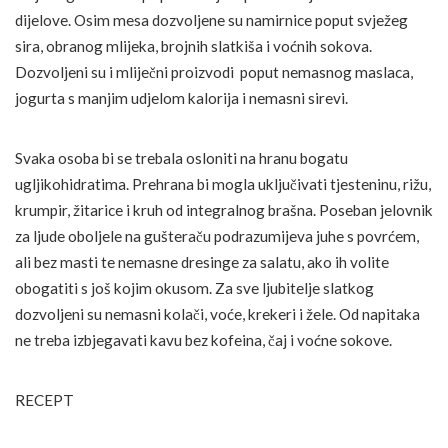
dijelove. Osim mesa dozvoljene su namirnice poput svježeg
sira, obranog mlijeka, brojnih slatkiša i voćnih sokova.
Dozvoljeni su i mliječni proizvodi poput nemasnog maslaca,
jogurta s manjim udjelom kalorija i nemasni sirevi.
Svaka osoba bi se trebala osloniti na hranu bogatu
ugljikohidratima. Prehrana bi mogla uključivati tjesteninu, rižu,
krumpir, žitarice i kruh od integralnog brašna. Poseban jelovnik
za ljude oboljele na gušteraču podrazumijeva juhe s povrćem,
ali bez masti te nemasne dresinge za salatu, ako ih volite
obogatiti s još kojim okusom. Za sve ljubitelje slatkog
dozvoljeni su nemasni kolači, voće, krekeri i žele. Od napitaka
ne treba izbjegavati kavu bez kofeina, čaj i voćne sokove.
RECEPT