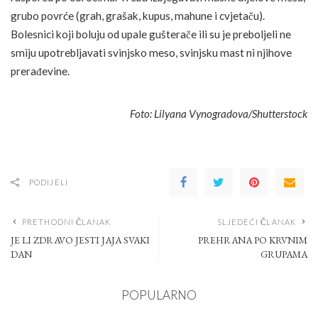
grubo povrće (grah, grašak, kupus, mahune i cvjetaču).
Bolesnici koji boluju od upale gušterače ili su je preboljeli ne
smiju upotrebljavati svinjsko meso, svinjsku mast ni njihove
prerađevine.
Foto: Lilyana Vynogradova/Shutterstock
PODIJELI
PRETHODNI ČLANAK
SLJEDEĆI ČLANAK
JE LI ZDRAVO JESTI JAJA SVAKI
PREHRANA PO KRVNIM
DAN
GRUPAMA
POPULARNO