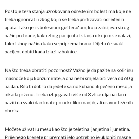
Postoje teža stanja uzrokovana određenim bolestima koje ne
treba ignorirati i zbog kojih se treba pridržavati određenih
uputa. Tako je i s bolesnom gušteračom, koja zahtijeva strog
način prehrane, kako zbog pacijenta i stanja u kojem se nalazi,
tako i zbog načina kako se priprema hrana. Dijetu će svaki
pacijent dobiti kada izlazi iz bolnice.
Na što treba obratiti pozornost? Važno je da pazite na količinu
masnoće koju konzumirate, a ona ne bi smjela biti veća od 60 g
na dan. Bilo bi dobro da jedete samo kuhano ili pečeno meso, a
nikada prženo. Treba izbjegavati više od 3 žlice ulja na dan i
paziti da svaki dan imate po nekoliko manjih, ali uravnoteženih
obroka.
Možete uživati u mesu kao što je teletina, janjetina i junetina.
Prije nego krenete pripremati jelo potrebno je ukloniti masne