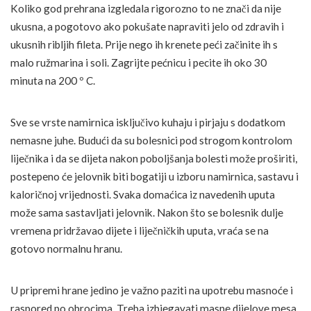
Koliko god prehrana izgledala rigorozno to ne znači da nije
ukusna, a pogotovo ako pokušate napraviti jelo od zdravih i
ukusnih ribljih fileta. Prije nego ih krenete peći začinite ih s
malo ružmarina i soli. Zagrijte pećnicu i pecite ih oko 30
minuta na 200 º C.
Sve se vrste namirnica isključivo kuhaju i pirjaju s dodatkom
nemasne juhe. Budući da su bolesnici pod strogom kontrolom
liječnika i da se dijeta nakon poboljšanja bolesti može proširiti,
postepeno će jelovnik biti bogatiji u izboru namirnica, sastavu i
kaloričnoj vrijednosti. Svaka domaćica iz navedenih uputa
može sama sastavljati jelovnik. Nakon što se bolesnik dulje
vremena pridržavao dijete i liječničkih uputa, vraća se na
gotovo normalnu hranu.
U pripremi hrane jedino je važno paziti na upotrebu masnoće i
raspored po obrocima. Treba izbjegavati masne dijelove mesa,