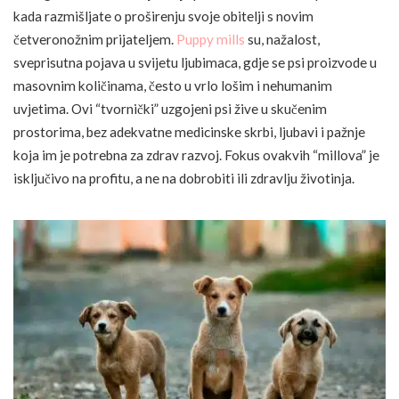
kada razmišljate o proširenju svoje obitelji s novim
četveronožnim prijateljem.
Puppy mills
su, nažalost,
sveprisutna pojava u svijetu ljubimaca, gdje se psi proizvode u
masovnim količinama, često u vrlo lošim i nehumanim
uvjetima. Ovi “tvornički” uzgojeni psi žive u skučenim
prostorima, bez adekvatne medicinske skrbi, ljubavi i pažnje
koja im je potrebna za zdrav razvoj. Fokus ovakvih “millova” je
isključivo na profitu, a ne na dobrobiti ili zdravlju životinja.