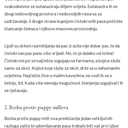
svakodnevno se eutanaziraju diljem svijeta. Eutanazira ih se
zbog nedovoljnog prostora i nedovoljnih resursa za
uzdržavanje. S druge strane kupnjom čistokrvnih pasa potičete
štancanje štenaca i njihovu masovnu proizvodnju.
Ljudi su skloni razmišljanju da pas iz azila nije dobar pas, te da
čistokrvan pas puno više vrijedi. No, to je daleko od istine!
Čistokrvni psi se najčešće uzgajaju na farmama, a kujice služe
samo za okot. Kujice koje služe za okot, drže se u nehumanim
uvjetima. Najčešće žive u malim kavezima, ne vodi ih se u
šetnju, itd. Kada više nemaju mogućnost štenjenja uzgajivači ih
se rješavaju.
2. Borba protiv puppy millova
Borba protiv puppy mill-ova predstavlja jedan od ključnih
razloga zašto bi udomljavanje pasa trebalo biti vaš prvi izbor