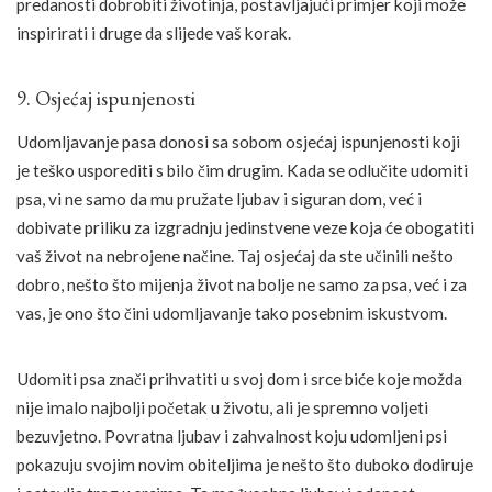
predanosti dobrobiti životinja, postavljajući primjer koji može
inspirirati i druge da slijede vaš korak.
9. Osjećaj ispunjenosti
Udomljavanje pasa donosi sa sobom osjećaj ispunjenosti koji
je teško usporediti s bilo čim drugim. Kada se odlučite udomiti
psa, vi ne samo da mu pružate ljubav i siguran dom, već i
dobivate priliku za izgradnju jedinstvene veze koja će obogatiti
vaš život na nebrojene načine. Taj osjećaj da ste učinili nešto
dobro, nešto što mijenja život na bolje ne samo za psa, već i za
vas, je ono što čini udomljavanje tako posebnim iskustvom.
Udomiti psa znači prihvatiti u svoj dom i srce biće koje možda
nije imalo najbolji početak u životu, ali je spremno voljeti
bezuvjetno. Povratna ljubav i zahvalnost koju udomljeni psi
pokazuju svojim novim obiteljima je nešto što duboko dodiruje