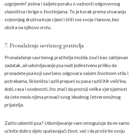
uzgojenim” psima i šaljete poruku o važnosti odgovornog
vlasništva i brige o životinjama. To je korak prema stvaranju
svjesnijeg društva koje cijeni i štiti sve svoje članove, bez
obzira na njihovu vrstu.
7. Pronalaženje savršenog pratitelja
Pronalaženje savršenog pratitelja možda zvuči kao zahtjevan
zadatak, ali udomljavanje psa nudi jedinstvenu priliku da
pronađete psa koji savršeno odgovara vašem životnom stilu i
potrebama. Skloništa i azili prepuni su pasa različitih veličina,
dobi, rasa i osobnosti, što znači da postoji velika vjerojatnost
da ćete među njima pronaći svog idealnog četveronožnog
prijatelja.
Zašto udomiti psa? Udomljavanje vam omogućuje da ne samo
učinite dobro djelo spašavajući život, već i da proširite svoju