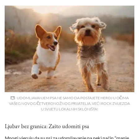
UDOMLJAVANJEM PSA NE SAMO DA POSTAJETE HEROJ U OČIMA
VAŠEG NOVOG ČETVERONOŽNOG PRIJATELJA, VEĆ I ROCK ZVIJEZDA
U SVIJETU LOKALNIH SKLONIŠTA!
Ljubav bez granica: Zašto udomiti psa
Mnogi vjeruju da su psi za udomljavanje na neki način “manje