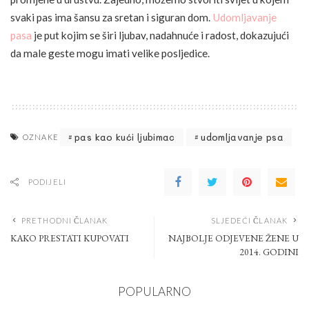
svaki pas ima šansu za sretan i siguran dom.
Udomljavanje
pasa
je put kojim se širi ljubav, nadahnuće i radost, dokazujući
da male geste mogu imati velike posljedice.
pas kao kući ljubimac
udomljavanje psa
OZNAKE
PODIJELI
PRETHODNI ČLANAK
SLJEDEĆI ČLANAK
KAKO PRESTATI KUPOVATI
NAJBOLJE ODJEVENE ŽENE U
2014. GODINI
POPULARNO