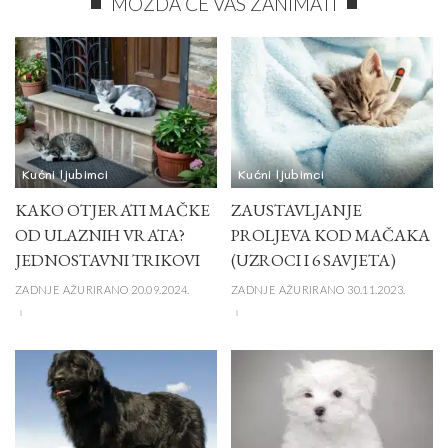
MOŽDA ĆE VAS ZANIMATI
Kućni ljubimci
Kućni ljubimci
KAKO OTJERATI MAČKE
ZAUSTAVLJANJE
OD ULAZNIH VRATA?
PROLJEVA KOD MAČAKA
JEDNOSTAVNI TRIKOVI
(UZROCI I 6 SAVJETA)
ZADNJE AŽURIRANO 20.09.2024.
ZADNJE AŽURIRANO 30.11.2023.