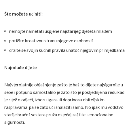
Što možete učiniti:
nemojte nametati uspjehe najstarijeg djeteta mlađem
potičite kreativnu stranu njegove osobnosti
držite se svojih kućnih pravila unatoč njegovim primjedbama
Najmlađe dijete
Najvjerojatnije objašnjenje zašto je baš to dijete najsigurnije u
sebe i potpuno samostalno je zato što je posljednje na redu kad
je riječ o odjeći, izboru igara ili doprinosu obiteljskim
raspravama, pa se zato uči snalaziti samo. No ipak mu vodstvo
starije braće i sestara pruža osjećaj zaštite i emocionalne
sigurnosti.