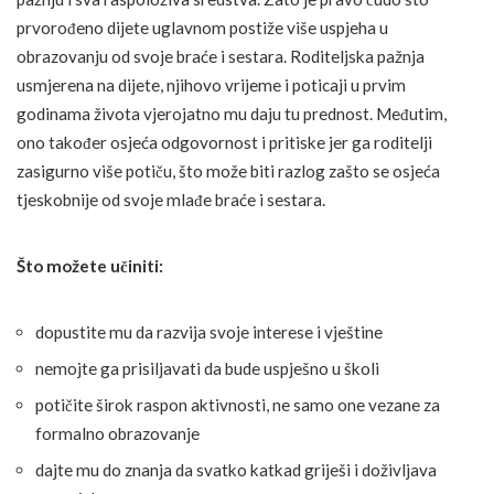
prvorođeno dijete uglavnom postiže više uspjeha u
obrazovanju od svoje braće i sestara. Roditeljska pažnja
usmjerena na dijete, njihovo vrijeme i poticaji u prvim
godinama života vjerojatno mu daju tu prednost. Međutim,
ono također osjeća odgovornost i pritiske jer ga roditelji
zasigurno više potiču, što može biti razlog zašto se osjeća
tjeskobnije od svoje mlađe braće i sestara.
Što možete učiniti:
dopustite mu da razvija svoje interese i vještine
nemojte ga prisiljavati da bude uspješno u školi
potičite širok raspon aktivnosti, ne samo one vezane za
formalno obrazovanje
dajte mu do znanja da svatko katkad griješi i doživljava