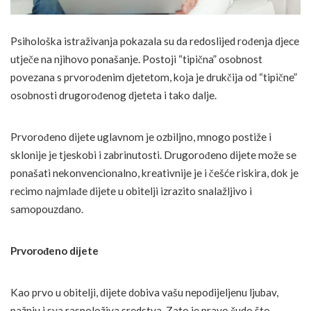
Psihološka istraživanja pokazala su da redoslijed rođenja djece
utječe na njihovo ponašanje. Postoji “tipična” osobnost
povezana s prvorođenim djetetom, koja je drukčija od “tipične”
osobnosti drugorođenog djeteta i tako dalje.
Prvorođeno dijete uglavnom je ozbiljno, mnogo postiže i
sklonije je tjeskobi i zabrinutosti. Drugorođeno dijete može se
ponašati nekonvencionalno, kreativnije je i češće riskira, dok je
recimo najmlađe dijete u obitelji izrazito snalažljivo i
samopouzdano.
Prvorođeno dijete
Kao prvo u obitelji, dijete dobiva vašu nepodijeljenu ljubav,
pažnju i sva raspoloživa sredstva. Zato je pravo čudo što