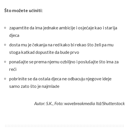
Što možete učiniti:
zapamtite da ima jednake ambicije i osjećaje kao i starija
djeca
dosta mu je čekanja na red kako bi rekao što želi pa mu
stoga katkad dopustite da bude prvo
ponašajte se prema njemu ozbiljno i poslušajte što ima za
reći
pobrinite se da ostala djeca ne odbacuju njegove ideje
samo zato što je najmlađe
Autor: S.K., Foto: wavebreakmedia ltd/Shutterstock