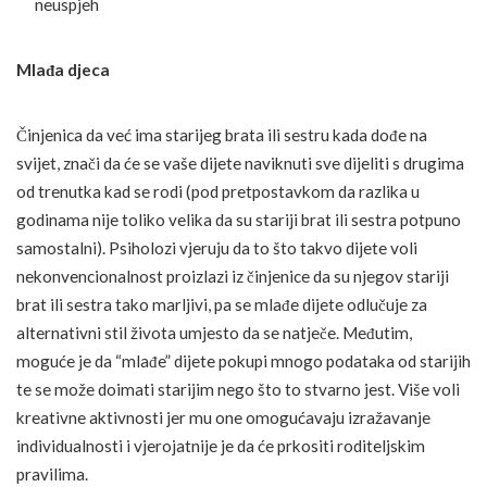
neuspjeh
Mlađa djeca
Činjenica da već ima starijeg brata ili sestru kada dođe na
svijet, znači da će se vaše dijete naviknuti sve dijeliti s drugima
od trenutka kad se rodi (pod pretpostavkom da razlika u
godinama nije toliko velika da su stariji brat ili sestra potpuno
samostalni). Psiholozi vjeruju da to što takvo dijete voli
nekonvencionalnost proizlazi iz činjenice da su njegov stariji
brat ili sestra tako marljivi, pa se mlađe dijete odlučuje za
alternativni stil života umjesto da se natječe. Međutim,
moguće je da “mlađe” dijete pokupi mnogo podataka od starijih
te se može doimati starijim nego što to stvarno jest. Više voli
kreativne aktivnosti jer mu one omogućavaju izražavanje
individualnosti i vjerojatnije je da će prkositi roditeljskim
pravilima.