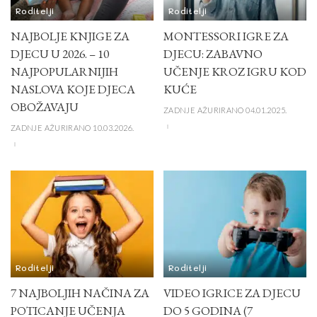
Roditelji
Roditelji
NAJBOLJE KNJIGE ZA
MONTESSORI IGRE ZA
DJECU U 2026. – 10
DJECU: ZABAVNO
NAJPOPULARNIJIH
UČENJE KROZ IGRU KOD
NASLOVA KOJE DJECA
KUĆE
OBOŽAVAJU
ZADNJE AŽURIRANO 04.01.2025.
ZADNJE AŽURIRANO 10.03.2026.
Roditelji
Roditelji
7 NAJBOLJIH NAČINA ZA
VIDEO IGRICE ZA DJECU
POTICANJE UČENJA
DO 5 GODINA (7