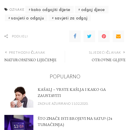
kako odgojiti dijete
odgoj djece
OZNAKE
savjeti o odgoju
savjeti za odgoj
PODIJELI
PRETHODNI ČLANAK
SLJEDEĆI ČLANAK
NATUROPATSKO LIJEČENJE
OTROVNE GLJIVE
POPULARNO
KAŠALJ – VRSTE KAŠLJA I KAKO GA
ZAUSTAVITI
ZADNJE AŽURIRANO 11.02.2020.
ŠTO ZNAČE ISTI BROJEVI NA SATU? (24
TUMAČENJA)