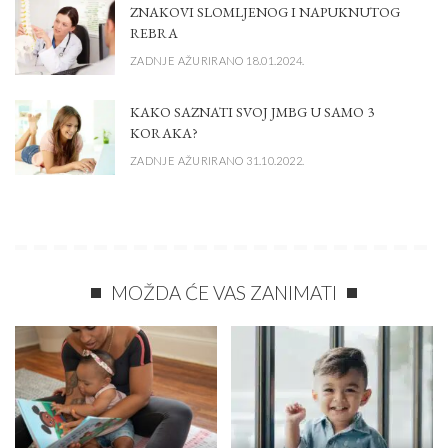
ZNAKOVI SLOMLJENOG I NAPUKNUTOG
REBRA
ZADNJE AŽURIRANO 18.01.2024.
KAKO SAZNATI SVOJ JMBG U SAMO 3
KORAKA?
ZADNJE AŽURIRANO 31.10.2022.
MOŽDA ĆE VAS ZANIMATI