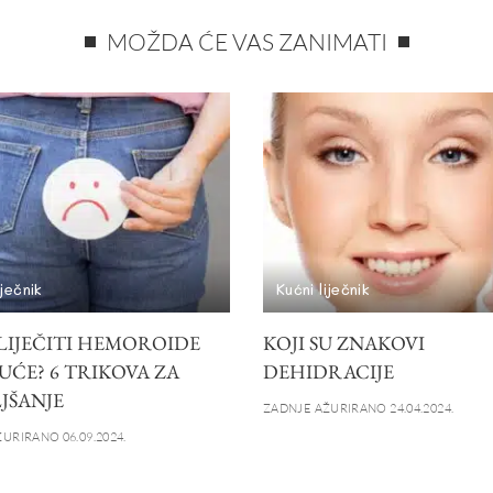
MOŽDA ĆE VAS ZANIMATI
iječnik
Kućni liječnik
LIJEČITI HEMOROIDE
KOJI SU ZNAKOVI
UĆE? 6 TRIKOVA ZA
DEHIDRACIJE
JŠANJE
ZADNJE AŽURIRANO 24.04.2024.
URIRANO 06.09.2024.