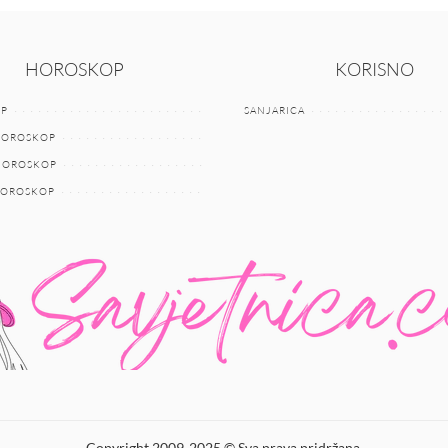
HOROSKOP
KORISNO
P
SANJARICA
HOROSKOP
 HOROSKOP
HOROSKOP
Copyright 2009-2025 © Sva prava pridržana.