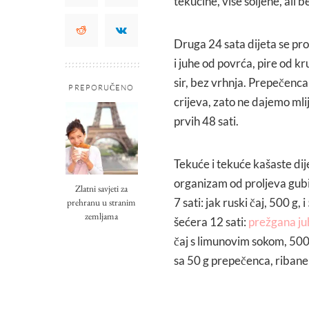
tekućine, više soljene, ali 
Druga 24 sata dijeta se pro
i juhe od povrća, pire od kr
sir, bez vrhnja. Prepečenca
PREPORUČENO
crijeva, zato ne dajemo mlij
prvih 48 sati.
Tekuće i tekuće kašaste dij
organizam od proljeva gubi.
Zlatni savjeti za
7 sati: jak ruski čaj, 500 g
prehranu u stranim
zemljama
šećera 12 sati:
prežgana ju
čaj s limunovim sokom, 500 
sa 50 g prepečenca, ribane 