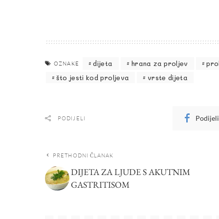
dijeta
hrana za proljev
pro
OZNAKE
što jesti kod proljeva
vrste dijeta
Podijel
PODIJELI
PRETHODNI ČLANAK
DIJETA ZA LJUDE S AKUTNIM
GASTRITISOM