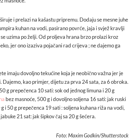
bez masnoće.
širuje i prelazi na kašastu pripremu. Dodaju se mesne juhe
umpira kuhan na vodi, pasirano povrće, jaja i svjež kravlji
 se uzima po želji. Od proljeva hrana brzo prolazi kroz
eko, jer ono izaziva pojačani rad crijeva ; ne dajemo ga
ete imaju dovoljno tekućine koja je neobično važna jer je
 Dajemo, kao primjer, dijetu za prva 24 sata, za 6 obroka.
, i 50 g prepečenca 10 sati: sok od jednog limuna i 20 g
ha
bez masnoće, 500 g i dovoljno soljena 16 sati: jak ruski
g i 50 g prepečenca 19 sati : soljena kuhana riža na vodi,
jabuke 21 sat: jak šipkov čaj sa 20 g šećera.
Foto: Maxim Godkin/Shutterstock