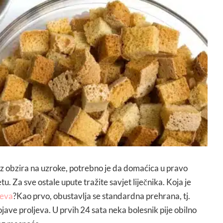
ez obzira na uzroke, potrebno je da domaćica u pravo
tu. Za sve ostale upute tražite savjet liječnika. Koja je
jeva
?Kao prvo, obustavlja se standardna prehrana, tj.
jave proljeva. U prvih 24 sata neka bolesnik pije obilno