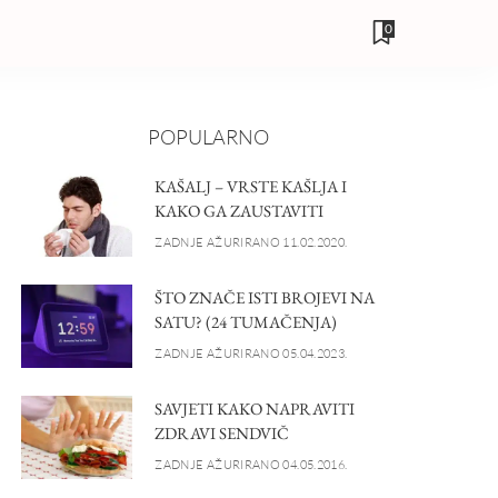
0
POPULARNO
KAŠALJ – VRSTE KAŠLJA I
KAKO GA ZAUSTAVITI
ZADNJE AŽURIRANO 11.02.2020.
ŠTO ZNAČE ISTI BROJEVI NA
SATU? (24 TUMAČENJA)
ZADNJE AŽURIRANO 05.04.2023.
SAVJETI KAKO NAPRAVITI
ZDRAVI SENDVIČ
ZADNJE AŽURIRANO 04.05.2016.