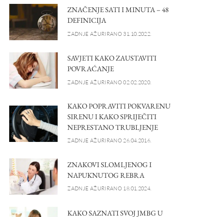
ZNAČENJE SATI I MINUTA – 48
DEFINICIJA
ZADNJE AŽURIRANO 31.10.2022.
SAVJETI KAKO ZAUSTAVITI
POVRAĆANJE
ZADNJE AŽURIRANO 02.02.2020.
KAKO POPRAVITI POKVARENU
SIRENU I KAKO SPRIJEČITI
NEPRESTANO TRUBLJENJE
ZADNJE AŽURIRANO 26.04.2016.
ZNAKOVI SLOMLJENOG I
NAPUKNUTOG REBRA
ZADNJE AŽURIRANO 18.01.2024.
KAKO SAZNATI SVOJ JMBG U