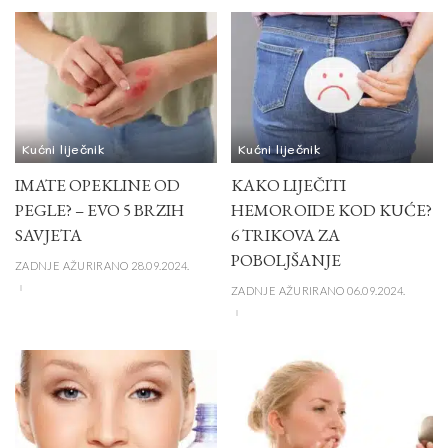
Kućni liječnik
Kućni liječnik
IMATE OPEKLINE OD
KAKO LIJEČITI
PEGLE? – EVO 5 BRZIH
HEMOROIDE KOD KUĆE?
SAVJETA
6 TRIKOVA ZA
POBOLJŠANJE
ZADNJE AŽURIRANO 28.09.2024.
ZADNJE AŽURIRANO 06.09.2024.