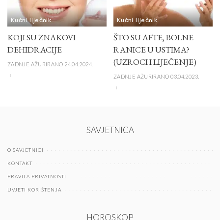
Kućni liječnik
Kućni liječnik
KOJI SU ZNAKOVI
ŠTO SU AFTE, BOLNE
DEHIDRACIJE
RANICE U USTIMA?
(UZROCI I LIJEČENJE)
ZADNJE AŽURIRANO 24.04.2024.
ZADNJE AŽURIRANO 03.04.2023.
SAVJETNICA
O SAVJETNICI
KONTAKT
PRAVILA PRIVATNOSTI
UVJETI KORIŠTENJA
HOROSKOP