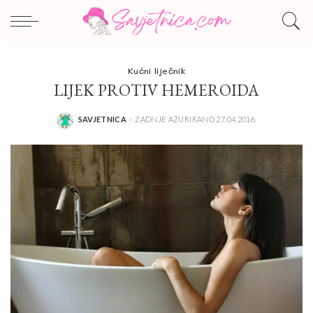
Kućni liječnik
LIJEK PROTIV HEMEROIDA
SAVJETNICA
ZADNJE AŽURIRANO 27.04.2016.
POSTED
BY