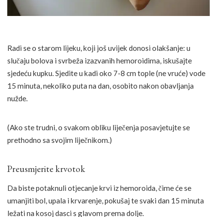
Radi se o starom lijeku, koji još uvijek donosi olakšanje: u
slučaju bolova i svrbeža izazvanih hemoroidima, iskušajte
sjedeću kupku. Sjedite u kadi oko 7-8 cm tople (ne vruće) vode
15 minuta, nekoliko puta na dan, osobito nakon obavljanja
nužde.
(Ako ste trudni, o svakom obliku liječenja posavjetujte se
prethodno sa svojim liječnikom.)
Preusmjerite krvotok
Da biste potaknuli otjecanje krvi iz hemoroida, čime će se
umanjiti bol, upala i krvarenje, pokušaj te svaki dan 15 minuta
ležati na kosoj dasci s glavom prema dolje.