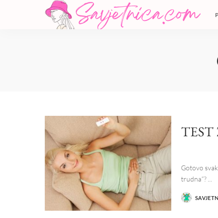
TEST
Gotovo svako
trudna”?
...
SAVJET
POSTED
BY