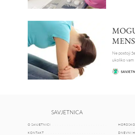
BY
MOGU
MENS
Ne postoji ž
ukoliko vam
SAVJET
POSTED
BY
SAVJETNICA
O SAVJETNICI
HOROSKO
KONTAKT
DNEVNI 