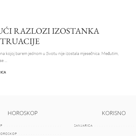
ĆI RAZLOZI IZOSTANKA
TRUACIJE
ena kojoj barem jednom u životu nije izostala mjesečnica. Međutim,
 se
...
NICA
HOROSKOP
KORISNO
P
SANJARICA
HOROSKOP