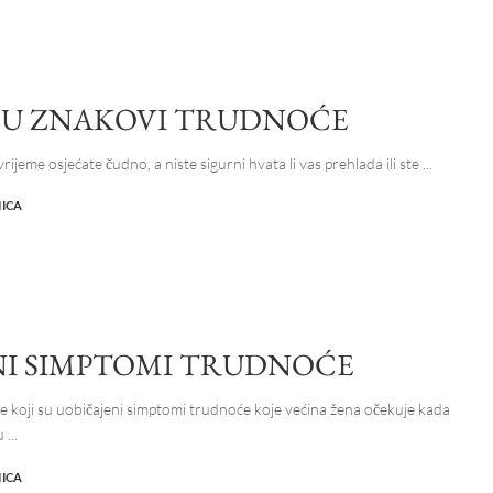
 SU ZNAKOVI TRUDNOĆE
rijeme osjećate čudno, a niste sigurni hvata li vas prehlada ili ste
...
NICA
I SIMPTOMI TRUDNOĆE
e koji su uobičajeni simptomi trudnoće koje većina žena očekuje kada
su
...
NICA