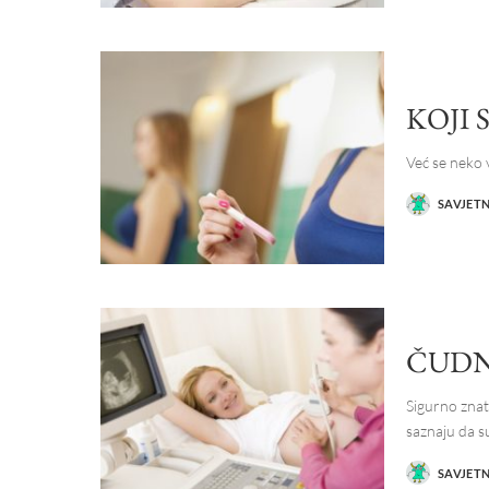
KOJI
Već se neko v
SAVJET
POSTED
BY
ČUDN
Sigurno znat
saznaju da 
SAVJET
POSTED