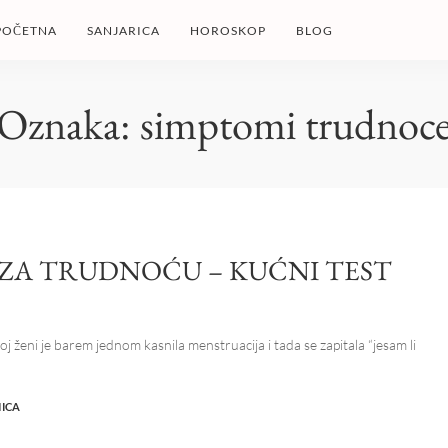
POČETNA
SANJARICA
HOROSKOP
BLOG
Oznaka:
simptomi trudnoc
 ZA TRUDNOĆU – KUĆNI TEST
j ženi je barem jednom kasnila menstruacija i tada se zapitala “jesam li
NICA