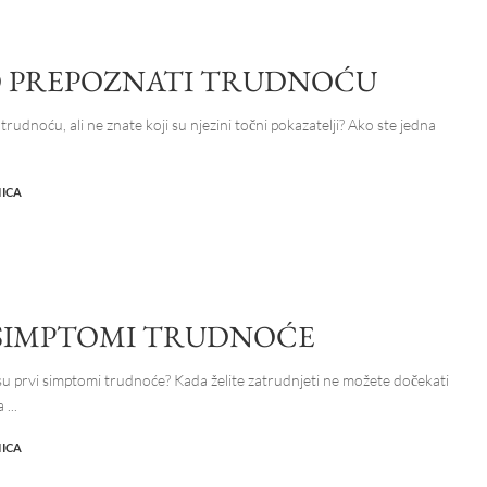
 PREPOZNATI TRUDNOĆU
rudnoću, ali ne znate koji su njezini točni pokazatelji? Ako ste jedna
NICA
 SIMPTOMI TRUDNOĆE
i su prvi simptomi trudnoće? Kada želite zatrudnjeti ne možete dočekati
ta
...
NICA