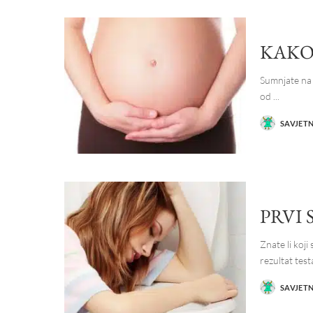
KAKO
Sumnjate na t
od
...
SAVJET
POSTED
BY
PRVI
Znate li koj
rezultat tes
SAVJET
POSTED
BY