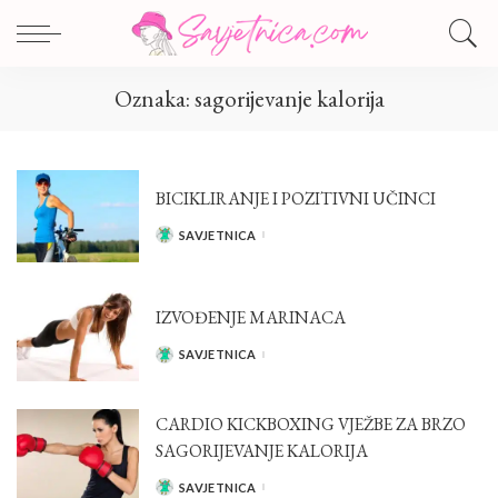
Oznaka:
sagorijevanje kalorija
BICIKLIRANJE I POZITIVNI UČINCI
SAVJETNICA
POSTED
BY
IZVOĐENJE MARINACA
SAVJETNICA
POSTED
BY
CARDIO KICKBOXING VJEŽBE ZA BRZO
SAGORIJEVANJE KALORIJA
SAVJETNICA
POSTED