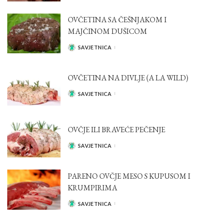
OVČETINA SA ČEŠNJAKOM I
MAJČINOM DUŠICOM
SAVJETNICA
POSTED
BY
OVČETINA NA DIVLJE (A LA WILD)
SAVJETNICA
POSTED
BY
OVČJE ILI BRAVEĆE PEČENJE
SAVJETNICA
POSTED
BY
PARENO OVČJE MESO S KUPUSOM I
KRUMPIRIMA
SAVJETNICA
POSTED
BY