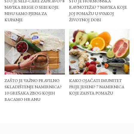
ŠTO JE SELF-CARE ZAPRAVO? 8
ŠTO JE HORMONSKA
NAVIKA BRIGE O SEBI KOJE
RAVNOTEŽA? 7 NAVIKA KOJE
NISU SAMO PJENA ZA
JOJ POMAŽU U SVAKOJ
KUPANJE
ŽIVOTNOJ DOBI
ZAŠTO JE VAŽNO PRAVILNO
KAKO OJAČATI IMUNITET
SKLADIŠTENJE NAMIRNICA?
PRIJE JESENI? 7 NAMIRNICA
10 GREŠAKA ZBOG KOJIH
KOJE ZAISTA POMAŽU
BACAMO HRANU