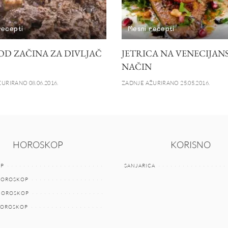
recepti
Mesni recepti
OD ZAČINA ZA DIVLJAČ
JETRICA NA VENECIJAN
NAČIN
URIRANO 08.06.2016.
ZADNJE AŽURIRANO 25.05.2016.
HOROSKOP
KORISNO
P
SANJARICA
HOROSKOP
 HOROSKOP
HOROSKOP