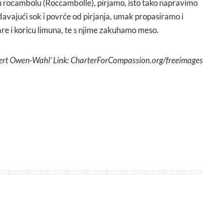
rocambolu (Roccambolle), pirjamo, isto tako napravimo
vajući sok i povrće od pirjanja, umak propasiramo i
re i koricu limuna, te s njime zakuhamo meso.
ert Owen-Wahl’ Link: CharterForCompassion.org/freeimages