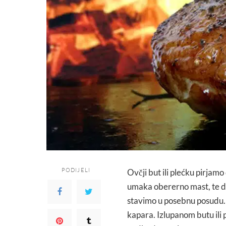
PODIJELI
Ovčji but ili plećku pirjamo
umaka obererno mast, te dok
stavimo u posebnu posudu.
kapara. Izlupanom butu ili