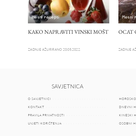
Mesni recepti
Mesni 
KAKO NAPRAVITI VINSKI MOŠT
OCAT 
ZADNJE AŽURIRANO 20.05.2022.
ZADNJE AŽ
SAVJETNICA
O SAVJETNICI
HOROSKO
KONTAKT
DNEVNI 
PRAVILA PRIVATNOSTI
KINESKI
UVJETI KORIŠTENJA
OSOBNI 