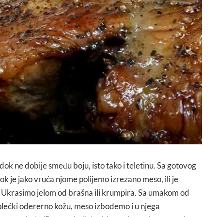
 dok ne dobije smeđu boju, isto tako i teletinu. Sa gotovog
 je jako vruća njome polijemo izrezano meso, ili je
 Ukrasimo jelom od brašna ili krumpira. Sa umakom od
 plećki odererno kožu, meso izbodemo i u njega