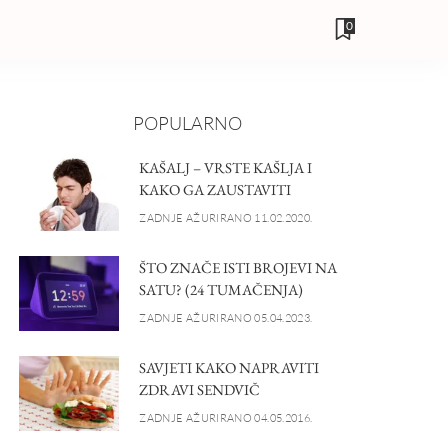
0
POPULARNO
KAŠALJ – VRSTE KAŠLJA I
KAKO GA ZAUSTAVITI
ZADNJE AŽURIRANO 11.02.2020.
ŠTO ZNAČE ISTI BROJEVI NA
SATU? (24 TUMAČENJA)
ZADNJE AŽURIRANO 05.04.2023.
SAVJETI KAKO NAPRAVITI
ZDRAVI SENDVIČ
ZADNJE AŽURIRANO 04.05.2016.