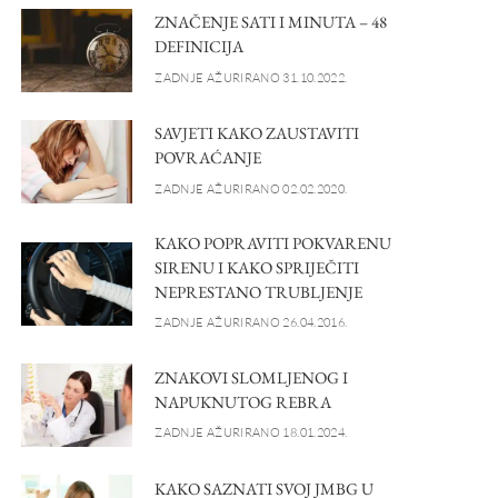
ZNAČENJE SATI I MINUTA – 48
DEFINICIJA
ZADNJE AŽURIRANO 31.10.2022.
SAVJETI KAKO ZAUSTAVITI
POVRAĆANJE
ZADNJE AŽURIRANO 02.02.2020.
KAKO POPRAVITI POKVARENU
SIRENU I KAKO SPRIJEČITI
NEPRESTANO TRUBLJENJE
ZADNJE AŽURIRANO 26.04.2016.
ZNAKOVI SLOMLJENOG I
NAPUKNUTOG REBRA
ZADNJE AŽURIRANO 18.01.2024.
KAKO SAZNATI SVOJ JMBG U