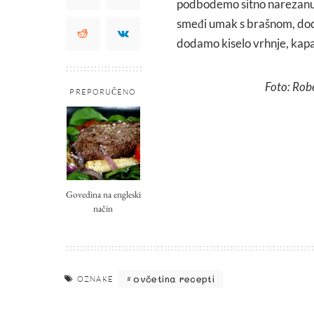
podbodemo sitno narezanu 
smeđi umak s brašnom, doda
dodamo kiselo vrhnje, kapa
Foto: Rob
PREPORUČENO
Govedina na engleski
način
ovčetina recepti
OZNAKE