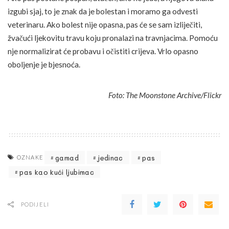
izgubi sjaj, to je znak da je bolestan i moramo ga odvesti
veterinaru. Ako bolest nije opasna, pas će se sam izliječiti,
žvačući ljekovitu travu koju pronalazi na travnjacima. Pomoću
nje normalizirat će probavu i očistiti crijeva. Vrlo opasno
oboljenje je bjesnoća.
Foto: The Moonstone Archive/Flickr
gamad
jedinac
pas
OZNAKE
pas kao kući ljubimac
PODIJELI