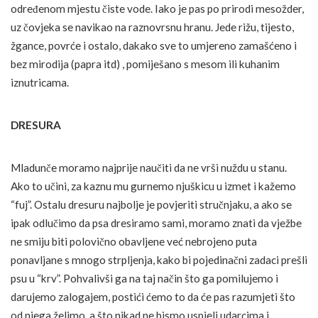
određenom mjestu čiste vode. Iako je pas po prirodi mesožder,
uz čovjeka se navikao na raznovrsnu hranu. Jede rižu, tijesto,
žgance, povrće i ostalo, dakako sve to umjereno zamašćeno i
bez mirodija (papra itd) , pomiješano s mesom ili kuhanim
iznutricama.
DRESURA
Mladunče moramo najprije naučiti da ne vrši nuždu u stanu.
Ako to učini, za kaznu mu gurnemo njuškicu u izmet i kažemo
“fuj”. Ostalu dresuru najbolje je povjeriti stručnjaku, a ako se
ipak odlučimo da psa dresiramo sami, moramo znati da vježbe
ne smiju biti polovično obavljene već nebrojeno puta
ponavljane s mnogo strpljenja, kako bi pojedinačni zadaci prešli
psu u “krv”. Pohvalivši ga na taj način što ga pomilujemo i
darujemo zalogajem, postići ćemo to da će pas razumjeti što
od njega želimo, a što nikad ne bismo uspjeli udarcima i