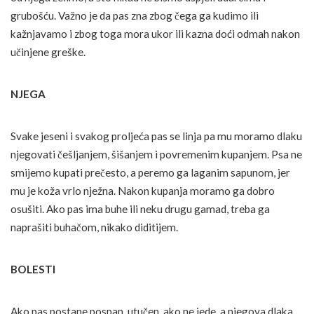
grubošću. Važno je da pas zna zbog čega ga kudimo ili
kažnjavamo i zbog toga mora ukor ili kazna doći odmah nakon
učinjene greške.
NJEGA
Svake jeseni i svakog proljeća pas se linja pa mu moramo dlaku
njegovati češljanjem, šišanjem i povremenim kupanjem. Psa ne
smijemo kupati prečesto, a peremo ga laganim sapunom, jer
mu je koža vrlo nježna. Nakon kupanja moramo ga dobro
osušiti. Ako pas ima buhe ili neku drugu gamad, treba ga
naprašiti buhačom, nikako diditijem.
BOLESTI
Ako pas postane pospan, utučen, ako ne jede, a njegova dlaka