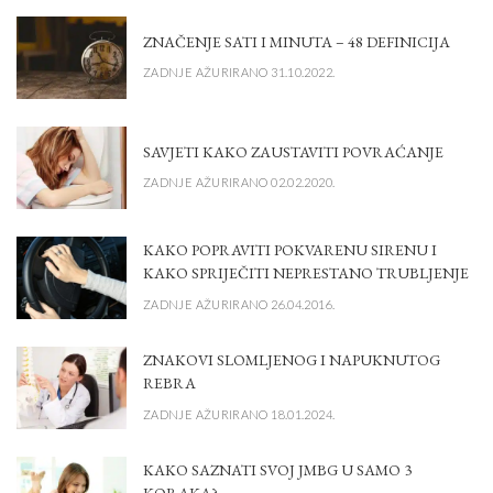
ZNAČENJE SATI I MINUTA – 48 DEFINICIJA
ZADNJE AŽURIRANO 31.10.2022.
SAVJETI KAKO ZAUSTAVITI POVRAĆANJE
ZADNJE AŽURIRANO 02.02.2020.
KAKO POPRAVITI POKVARENU SIRENU I
KAKO SPRIJEČITI NEPRESTANO TRUBLJENJE
ZADNJE AŽURIRANO 26.04.2016.
ZNAKOVI SLOMLJENOG I NAPUKNUTOG
REBRA
ZADNJE AŽURIRANO 18.01.2024.
KAKO SAZNATI SVOJ JMBG U SAMO 3