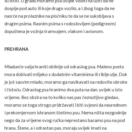
iščistiti. U gradu moramo psa uvijek voditi na uzici da ne
dospije pod auto ili koje drugo vozilo, a i zbog toga da ne
nasrće na prolaznike na pločniku te da se ne sukobljava s
drugim psima. Rasnim psima s rodoslovljem (pedigreom)
dopuštena je vožnja tramvajem, vlakom i avionom.
PREHRANA
Mladunče valja hraniti obilnije od odraslog psa. Maleno pseto
mora dobivati mlijeko s dodatnim vitaminima ili riblje ulje. Dok
je još sasvim mlado, moramo ga navikavati na redovite obroke
i čistoću. Odraslog psa hranimo dva puta na dan, uvijek u isto
vrijeme. Bez obzira na to koliko nas pas čeznutljivo gledao,
moramo se toga strogo pridržavati i biti svjesni da neurednom
i prekomjernom ishranom štetimo psu. Nema ništa nezgodnije
nego da za vrijeme svog ručka neprestano bacamo psu na pod
hranu. Štene, a i odrastao pas, moraju uvijek imati na