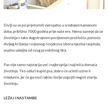
Divlji su se psi pripitomili vjerojatno u srednjem kamenom
doba, približno 7000 godina prije naše ere. Nema sumnje da se
životinja s tako dugotrajnom povijesnom prošlošću, pomoću
divljeg križanja i svjesnog čovjekova izbora njezina rasploda,
snažno udaljila od svog prvobitnog lika.
Pas nije samo najstarija već i najbrojnija i najčešća domaća
životinja. Tko odluči kupiti psa, dobro će učiniti uzme li
mladunče, jer će ga moći lakše i bolje uzgojiti negoli stariju
životinju.
LEŽAJ I NASTAMBE