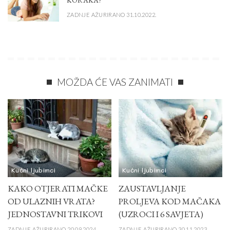
KORAKA?
ZADNJE AŽURIRANO 31.10.2022.
MOŽDA ĆE VAS ZANIMATI
Kućni ljubimci
Kućni ljubimci
KAKO OTJERATI MAČKE
ZAUSTAVLJANJE
OD ULAZNIH VRATA?
PROLJEVA KOD MAČAKA
JEDNOSTAVNI TRIKOVI
(UZROCI I 6 SAVJETA)
ZADNJE AŽURIRANO 20.09.2024.
ZADNJE AŽURIRANO 30.11.2023.