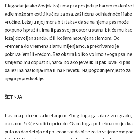
Blagodat je ako čovjek koji ima psa posjeduje barem maleni vrt
gdje može smjestiti kućicu za psa, zaštićenu od hladnoće i jake
vrućine. Ležaj u njoj mora biti takav da se na njemu pas može
potpuno ispružiti. Ima li pas svoj prostor u stanu, bit će mu kao
ležaj dovoljan sandučić ili košara napunjena slamom. Od
vremena do vremena slamu mijenjamo, a prekrivamo je
pokrivačem ili vrećom. Bez obzira koliko volimo svoga psa, ne
smijemo mu dopustiti, naročito ako je velik ili pak lovački pas,
da leži na naslonjačima ili na krevetu. Najpogodnije mjesto za
njega je predsoblje.
ŠETNJA
Pas ima potrebu za kretanjem. Zbog toga ga, ako živi u gradu,
moramo češće voditi u prirodu. Osim toga, potrebna mu je dva
puta na dan šetnja od po jedan sat da bi se za to vrijeme mogao