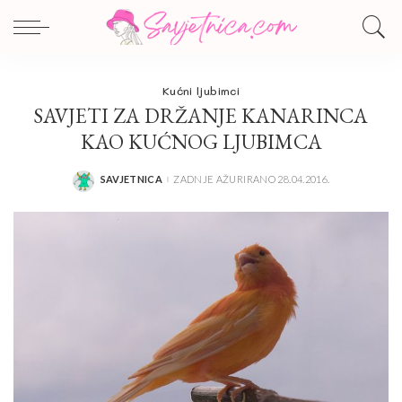
Kućni ljubimci
SAVJETI ZA DRŽANJE KANARINCA
KAO KUĆNOG LJUBIMCA
SAVJETNICA
ZADNJE AŽURIRANO 28.04.2016.
POSTED
BY