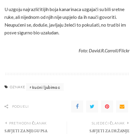
U uzgoju najrazličitijih boja kanarinaca uzgajači su bili sretne
ruke, ali nijednom od njih nije uspjelo da ih nauči govoriti.
Neupućeni se, doduše, javljaju želeći to pokušati, no trud bi im
posve sigurno bio uzaludan.
Foto: David.R.Carroll/Flickr
kućni ljubimac
OZNAKE
PODIJELI
PRETHODNI ČLANAK
SLJEDEĆI ČLANAK
SAVJETI ZA NJEGU PSA
SAVJETI ZA DRŽANJE