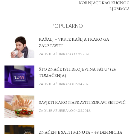
KORNJAČE KAO KUĆNOG
LJUBIMCA
POPULARNO
KAŠALJ – VRSTE KAŠLJA I KAKO GA
ZAUSTAVITI
ZADNJE AŽURIRANO 11.02.2020.
ŠTO ZNAČE ISTI BROJEVI NA SATU? (24
TUMAČENJA)
ZADNJE AŽURIRANO 05.04.2023.
SAVJETI KAKO NAPRAVITI ZDRAVI SENDVIČ
ZADNJE AŽURIRANO 04.05.2016.
ZNAČENJE SATI I MINUTA – 48 DEFINICIJA