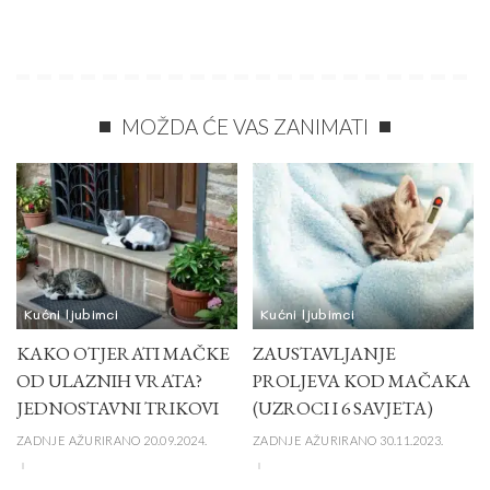
MOŽDA ĆE VAS ZANIMATI
Kućni ljubimci
Kućni ljubimci
KAKO OTJERATI MAČKE
ZAUSTAVLJANJE
OD ULAZNIH VRATA?
PROLJEVA KOD MAČAKA
JEDNOSTAVNI TRIKOVI
(UZROCI I 6 SAVJETA)
ZADNJE AŽURIRANO 20.09.2024.
ZADNJE AŽURIRANO 30.11.2023.