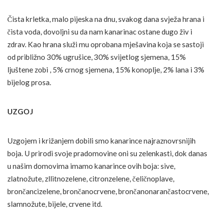
Čista krletka, malo pijeska na dnu, svakog dana svježa hrana i
čista voda, dovoljni su da nam kanarinac ostane dugo živ i
zdrav. Kao hrana služi mu oprobana mješavina koja se sastoji
od približno 30% ugrušice, 30% svijetlog sjemena, 15%
ljuštene zobi , 5% crnog sjemena, 15% konoplje, 2% lana i 3%
bijelog prosa.
UZGOJ
Uzgojem i križanjem dobili smo kanarince najraznovrsnijih
boja. U prirodi svoje pradomovine oni su zelenkasti, dok danas
u našim domovima imamo kanarince ovih boja: sive,
zlatnožute, zllitnozelene, citronzelene, čeličnoplave,
brončancizelene, brončanocrvene, brončanonarančastocrvene,
slamnožute, bijele, crvene itd.