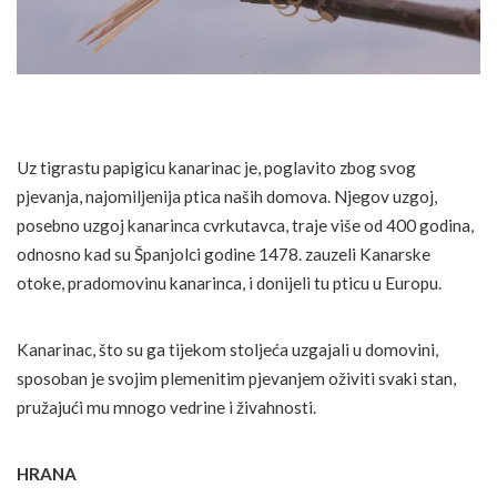
Uz tigrastu papigicu kanarinac je, poglavito zbog svog
pjevanja, najomiljenija ptica naših domova. Njegov uzgoj,
posebno uzgoj kanarinca cvrkutavca, traje više od 400 godina,
odnosno kad su Španjolci godine 1478. zauzeli Kanarske
otoke, pradomovinu kanarinca, i donijeli tu pticu u Europu.
Kanarinac, što su ga tijekom stoljeća uzgajali u domovini,
sposoban je svojim plemenitim pjevanjem oživiti svaki stan,
pružajući mu mnogo vedrine i živahnosti.
HRANA