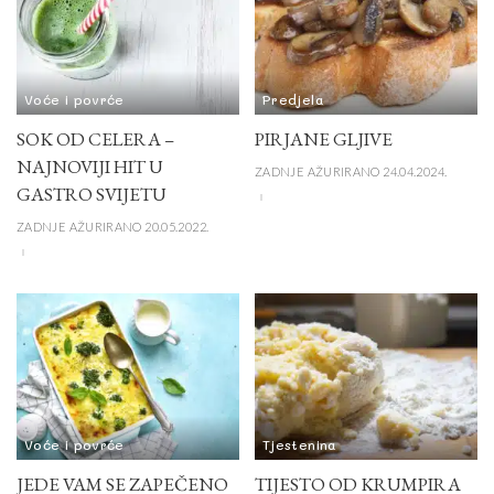
Voće i povrće
Predjela
SOK OD CELERA –
PIRJANE GLJIVE
NAJNOVIJI HIT U
ZADNJE AŽURIRANO 24.04.2024.
GASTRO SVIJETU
ZADNJE AŽURIRANO 20.05.2022.
Voće i povrće
Tjestenina
JEDE VAM SE ZAPEČENO
TIJESTO OD KRUMPIRA