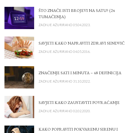
ŠTO ZNAČE ISTI BROJEVI NA SATU? (24
TUMAČENJA)
ZADNJE AŽURIRANO 05.04.2023.
SAVJETI KAKO NAPRAVITI ZDRAVI SENDVIČ
ZADNJE AŽURIRANO 04.05.2016.
ZNAČENJE SATI I MINUTA – 48 DEFINICIJA
ZADNJE AŽURIRANO 31.10.2022.
SAVJETI KAKO ZAUSTAVITI POVRAĆANJE
ZADNJE AŽURIRANO 02.02.2020.
KAKO POPRAVITI POKVARENU SIRENU I