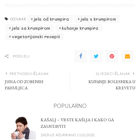
jela od krumpira
jela s krumpirom
OZNAKE
jela sa krumpirom
kuhanje krumpira
vegetarijanski recepti
PODIJELI
PRETHODNI ČLANAK
SLJEDEĆI ČLANAK
JUHA OD ZOBENIH
KUPANJE BOLESNIKA U
PAHULJICA
KREVETU
POPULARNO
KAŠALJ – VRSTE KAŠLJA I KAKO GA
ZAUSTAVITI
ZADNJE AŽURIRANO 11.02.2020.