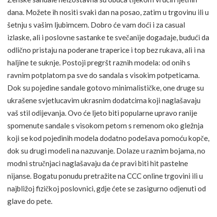
dana. Možete ih nositi svaki dan na posao, zatim u trgovinu ili u
šetnju s vašim ljubimcem. Dobro će vam doći i za casual
izlaske, ali i poslovne sastanke te svečanije događaje, budući da
odlično pristaju na poderane traperice i top bez rukava, ali i na
haljine te suknje. Postoji pregršt raznih modela: od onih s
ravnim potplatom pa sve do sandala s visokim potpeticama.
Dok su pojedine sandale gotovo minimalističke, one druge su
ukrašene svjetlucavim ukrasnim dodatcima koji naglašavaju
vaš stil odijevanja. Ovo će ljeto biti popularne upravo ranije
spomenute sandale s visokom petom s remenom oko gležnja
koji se kod pojedinih modela dodatno podešava pomoću kopče,
dok su drugi modeli na nazuvanje. Dolaze u raznim bojama, no
modni stručnjaci naglašavaju da će pravi biti hit pastelne
nijanse. Bogatu ponudu pretražite na CCC online trgovini ili u
najbližoj fizičkoj poslovnici, gdje ćete se zasigurno odjenuti od
glave do pete.