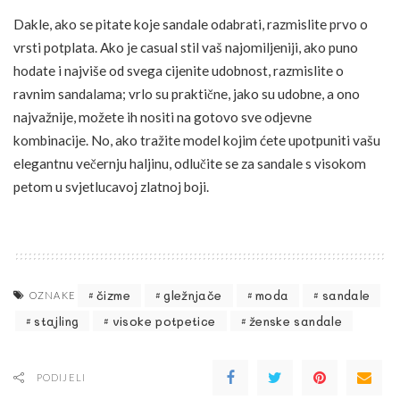
Dakle, ako se pitate koje sandale odabrati, razmislite prvo o
vrsti potplata. Ako je casual stil vaš najomiljeniji, ako puno
hodate i najviše od svega cijenite udobnost, razmislite o
ravnim sandalama; vrlo su praktične, jako su udobne, a ono
najvažnije, možete ih nositi na gotovo sve odjevne
kombinacije. No, ako tražite model kojim ćete upotpuniti vašu
elegantnu večernju haljinu, odlučite se za sandale s visokom
petom u svjetlucavoj zlatnoj boji.
čizme
gležnjače
moda
sandale
OZNAKE
stajling
visoke potpetice
ženske sandale
PODIJELI