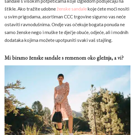
sandale s visokim potpeticama koje izgledom podsjećaju na
štikle. Ako tražite udobne
ženske sandale
koje ćete moći nositi
u svim prigodama, asortiman CCC trgovine sigurno vas neće
ostaviti ravnodušnima. Ondje vas očekuje bogata ponuda ne
samo ženske nego i muške te dječje obuće, odjeće, ali i modnih
dodataka kojima možete upotpuniti svaki vaš stajling.
Mi biramo ženske sandale s remenom oko gležnja, a vi?