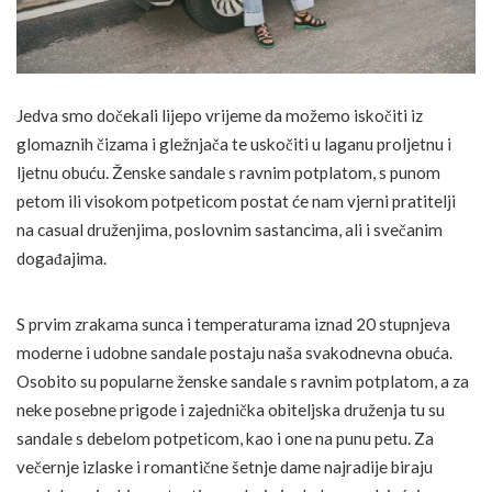
Jedva smo dočekali lijepo vrijeme da možemo iskočiti iz
glomaznih čizama i gležnjača te uskočiti u laganu proljetnu i
ljetnu obuću. Ženske sandale s ravnim potplatom, s punom
petom ili visokom potpeticom postat će nam vjerni pratitelji
na casual druženjima, poslovnim sastancima, ali i svečanim
događajima.
S prvim zrakama sunca i temperaturama iznad 20 stupnjeva
moderne i udobne sandale postaju naša svakodnevna obuća.
Osobito su popularne ženske sandale s ravnim potplatom, a za
neke posebne prigode i zajednička obiteljska druženja tu su
sandale s debelom potpeticom, kao i one na punu petu. Za
večernje izlaske i romantične šetnje dame najradije biraju