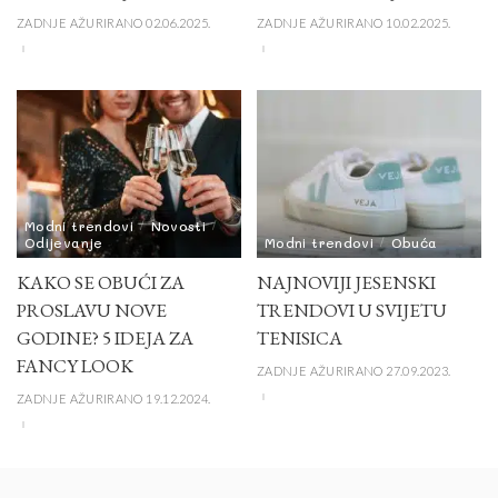
ZADNJE AŽURIRANO 02.06.2025.
ZADNJE AŽURIRANO 10.02.2025.
Modni trendovi
Novosti
Odijevanje
Modni trendovi
Obuća
KAKO SE OBUĆI ZA
NAJNOVIJI JESENSKI
PROSLAVU NOVE
TRENDOVI U SVIJETU
GODINE? 5 IDEJA ZA
TENISICA
FANCY LOOK
ZADNJE AŽURIRANO 27.09.2023.
ZADNJE AŽURIRANO 19.12.2024.