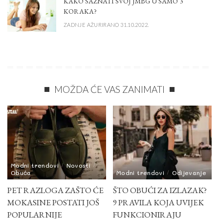
KAKO SAZNATI SVOJ JMBG U SAMO 3
KORAKA?
ZADNJE AŽURIRANO 31.10.2022.
MOŽDA ĆE VAS ZANIMATI
Modni trendovi
Novosti
Obuća
Modni trendovi
Odijevanje
PET RAZLOGA ZAŠTO ĆE
ŠTO OBUĆI ZA IZLAZAK?
MOKASINE POSTATI JOŠ
9 PRAVILA KOJA UVIJEK
POPULARNIJE
FUNKCIONIRAJU