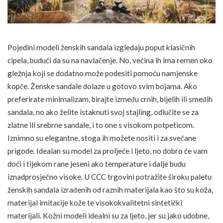
Pojedini modeli ženskih sandala izgledaju poput klasičnih
cipela, budući da su na navlačenje. No, većina ih ima remen oko
gležnja koji se dodatno može podesiti pomoću namjenske
kopče. Ženske sandale dolaze u gotovo svim bojama. Ako
preferirate minimalizam, birajte između crnih, bijelih ili smeđih
sandala, no ako želite istaknuti svoj stajling, odlučite se za
zlatne ili srebrne sandale, i to one s visokom potpeticom.
Iznimno su elegantne, stoga ih možete nositi i za svečane
prigode. Idealan su model za proljeće i ljeto, no dobro će vam
doći i tijekom rane jeseni ako temperature i dalje budu
iznadprosječno visoke. U CCC trgovini potražite široku paletu
ženskih sandala izrađenih od raznih materijala kao što su koža,
materijal imitacije kože te visokokvalitetni sintetički
materijali. Kožni modeli idealni su za ljeto, jer su jako udobne,