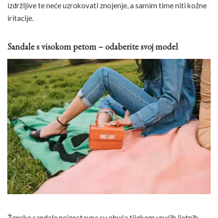
izdržljive te neće uzrokovati znojenje, a samim time niti kožne
iritacije.
Sandale s visokom petom – odaberite svoj model
Ženske sandale neizostavna su obuća tijekom vrućih ljetnih